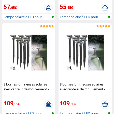
57
55
,95€
,95€
Lampe solaire à LED pour
Lampe solaire à LED pour
l'extérieu...
l'extérieu...
8 bornes lumineuses solaires
8 bornes lumineuses solaires
avec capteur de mouvement -
avec capteur de mouvement -
blanc chaud
Lunartec
blanc froid
Lunartec
109
109
,95€
,95€
Lampe solaire à LED pour
Lampe solaire à LED pour