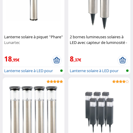
Lanterne solaire à piquet ''Phare''
2 bornes lumineuses solaires à
Lunartec
LED avec capteur de luminosité -
Rondes (Reconditionné)
Lunartec
18
8
,95€
,37€
Lanterne solaire à LED pour
Lanterne solaire à LED pour
l'extér...
l'extér...