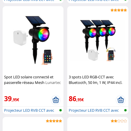
panneau...
panneau...
Spot LED solaire connecté et
3 spots LED RGB-CCT avec
passerelle réseau Mesh
Lunartec
Bluetooth, 50 lm, 1 W, IP44 incl.
passerelle
Lunartec
39
86
,95€
,95€
Projecteur LED RVB CCT avec
Projecteur LED RVB CCT avec
panneau...
panneau...