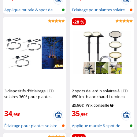
Applique murale & spot de
Éclairage pour plantes solaire
jardin LE...
avec...
-28 %
3 dispositifs d'éclairage LED
2 spots de jardin solaires à LED
solaires 360° pour plantes
650 lm- blanc chaud
Luminea
Lunartec
49,90€
Prix conseillé
34
35
,95€
,95€
Éclairage pour plantes solaire
Applique murale & spot de
avec...
jardin LE...