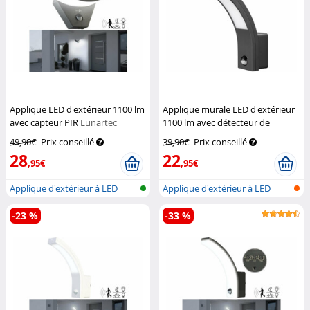
Applique LED d'extérieur 1100 lm
Applique murale LED d'extérieur
avec capteur PIR
Lunartec
1100 lm avec détecteur de
mouvement PIR
Lunartec
49,90€
Prix conseillé
39,90€
Prix conseillé
28
22
,95€
,95€
Applique d'extérieur à LED
Applique d'extérieur à LED
avec dét...
avec dét...
-23 %
-33 %