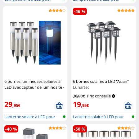
l'extérieu...
l'extérieu...
-46 %
6 bornes lumineuses solaires à
6 bornes solaires à LED "Asian"
LED avec capteur de luminosité -
Lunartec
Rondes
Lunartec
36,90€
Prix conseillé
29
19
,95€
,95€
Lanterne solaire à LED pour
Lanterne solaire à LED pour
l'extér...
l'extér...
-40 %
-50 %