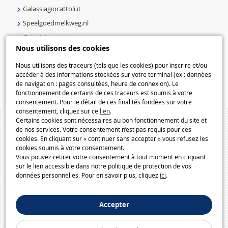
Galassiagiocattoli.it
Speelgoedmelkweg.nl
Galaxiejouets.be
Nous utilisons des cookies
Galaxiespielzeug.be
Speelgoedmelkweg.be
Nous utilisons des traceurs (tels que les cookies) pour inscrire et/ou
accéder à des informations stockées sur votre terminal (ex : données
Macway.com
de navigation : pages consultées, heure de connexion). Le
fonctionnement de certains de ces traceurs est soumis à votre
consentement. Pour le détail de ces finalités fondées sur votre
consentement, cliquez sur ce
lien
.
Certains cookies sont nécessaires au bon fonctionnement du site et
de nos services. Votre consentement n’est pas requis pour ces
cookies. En cliquant sur « continuer sans accepter » vous refusez les
cookies soumis à votre consentement.
Vous pouvez retirer votre consentement à tout moment en cliquant
sur le lien accessible dans notre politique de protection de vos
données personnelles. Pour en savoir plus, cliquez
ici
.
Accepter