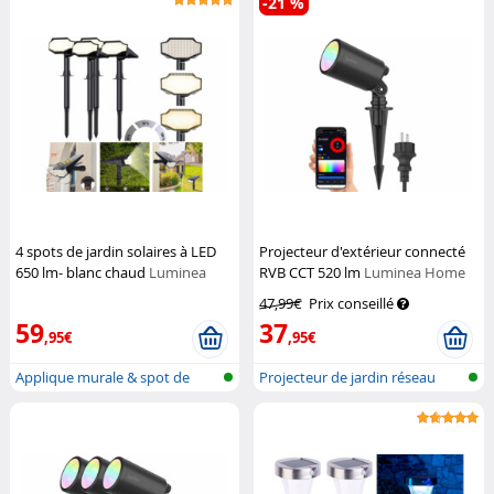
-21 %
4 spots de jardin solaires à LED
Projecteur d'extérieur connecté
650 lm- blanc chaud
Luminea
RVB CCT 520 lm
Luminea Home
Control
47,99€
Prix conseillé
59
37
,95€
,95€
Applique murale & spot de
Projecteur de jardin réseau
jardin LE...
sans fi...