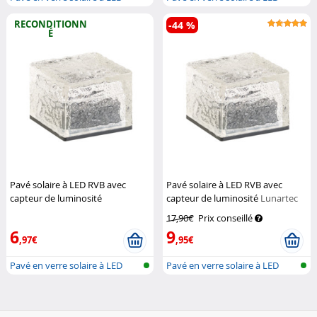
RECONDITIONN
-44 %
É
Pavé solaire à LED RVB avec
Pavé solaire à LED RVB avec
capteur de luminosité
capteur de luminosité
Lunartec
(Reconditionné)
Lunartec
17,90€
Prix conseillé
6
9
,97€
,95€
Pavé en verre solaire à LED
Pavé en verre solaire à LED