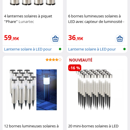
4 lanternes solaires à piquet
6 bornes lumineuses solaires à
''Phare''
Lunartec
LED avec capteur de luminosité -
Carrées
Lunartec
59
36
,95€
,95€
Lanterne solaire à LED pour
Lanterne solaire à LED pour
l'extér...
l'extér...
NOUVEAUTÉ
-16 %
12 bornes lumineuses solaires à
20 mini-bornes solaires à LED