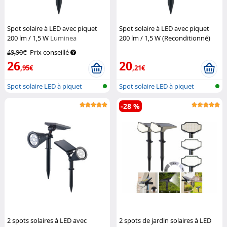
Spot solaire à LED avec piquet
Spot solaire à LED avec piquet
200 lm / 1,5 W
Luminea
200 lm / 1,5 W (Reconditionné)
Luminea
49,90€
Prix conseillé
26
20
,95€
,21€
Spot solaire LED à piquet
Spot solaire LED à piquet
-28 %
2 spots solaires à LED avec
2 spots de jardin solaires à LED