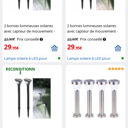
2 bornes lumineuses solaires
2 bornes lumineuses solaires
avec capteur de mouvement -
avec capteur de mouvement -
blanc froid
Lunartec
blanc chaud
Lunartec
49,90€
Prix conseillé
49,90€
Prix conseillé
29
29
,95€
,95€
Lampe solaire à LED pour
Lampe solaire à LED pour
l'extérieu...
l'extérieu...
RECONDITIONN
É