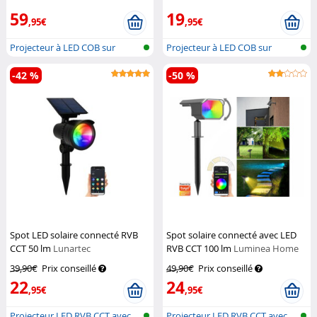
59
19
,95€
,95€
Projecteur à LED COB sur
Projecteur à LED COB sur
piquet
piquet
-42 %
-50 %
Spot LED solaire connecté RVB
Spot solaire connecté avec LED
CCT 50 lm
Lunartec
RVB CCT 100 lm
Luminea Home
Control
39,90€
Prix conseillé
49,90€
Prix conseillé
22
24
,95€
,95€
Projecteur LED RVB CCT avec
Projecteur LED RVB CCT avec