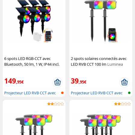
6 spots LED RGB-CCT avec
2 spots solaires connectés avec
Bluetooth, 50 lm, 1 W, IP44 incl.
LED RVB CCT 100 lm
Luminea
passerelle
Lunartec
Home Control
149
39
,95€
,95€
Projecteur LED RVB CCT avec
Projecteur LED RVB CCT avec
panneau...
panneau...