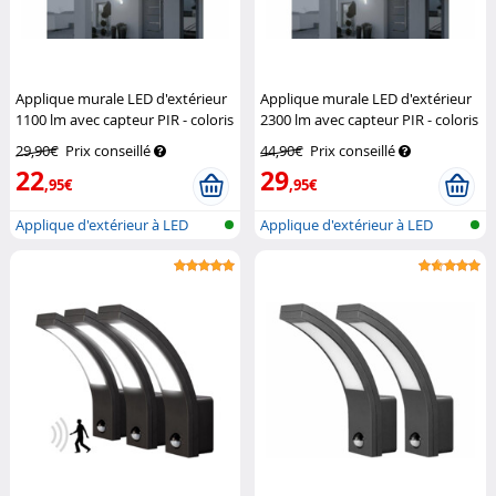
Applique murale LED d'extérieur
Applique murale LED d'extérieur
1100 lm avec capteur PIR - coloris
2300 lm avec capteur PIR - coloris
blanc
Lunartec
noir
Lunartec
29,90€
Prix conseillé
44,90€
Prix conseillé
22
29
,95€
,95€
Applique d'extérieur à LED
Applique d'extérieur à LED
avec dét...
avec dét...