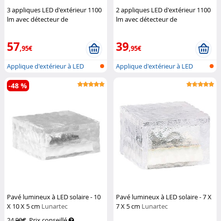
3 appliques LED d'extérieur 1100
2 appliques LED d'extérieur 1100
lm avec détecteur de
lm avec détecteur de
mouvement PIR
Lunartec
mouvement PIR
Lunartec
57
39
,95€
,95€
Applique d'extérieur à LED
Applique d'extérieur à LED
avec dét...
avec dét...
-48 %
Pavé lumineux à LED solaire - 10
Pavé lumineux à LED solaire - 7 X
X 10 X 5 cm
Lunartec
7 X 5 cm
Lunartec
24,90€
Prix conseillé