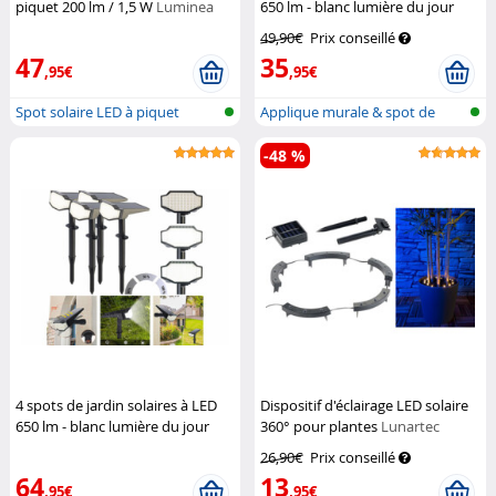
piquet 200 lm / 1,5 W
Luminea
650 lm - blanc lumière du jour
Luminea
49,90€
Prix conseillé
47
35
,95€
,95€
Spot solaire LED à piquet
Applique murale & spot de
jardin LE...
-48 %
4 spots de jardin solaires à LED
Dispositif d'éclairage LED solaire
650 lm - blanc lumière du jour
360° pour plantes
Lunartec
Luminea
26,90€
Prix conseillé
64
13
,95€
,95€