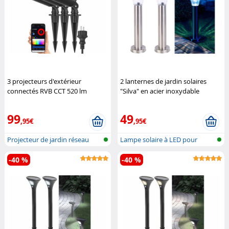
3 projecteurs d'extérieur
2 lanternes de jardin solaires
connectés RVB CCT 520 lm
"Silva" en acier inoxydable
Luminea Home Control
Lunartec
99
49
,95€
,95€
Projecteur de jardin réseau
Lampe solaire à LED pour
sans fi...
l'extérieu...
-40 %
-40 %