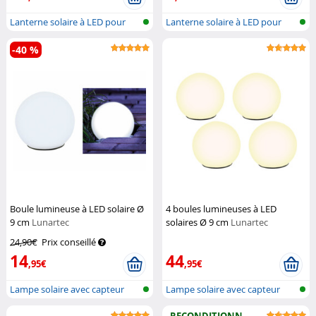
Lanterne solaire à LED pour
Lanterne solaire à LED pour
l'extér...
l'extér...
-40 %
Boule lumineuse à LED solaire Ø
4 boules lumineuses à LED
9 cm
Lunartec
solaires Ø 9 cm
Lunartec
24,90€
Prix conseillé
14
44
,95€
,95€
Lampe solaire avec capteur
Lampe solaire avec capteur
crépuscu...
crépuscu...