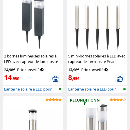
2 bornes lumineuses solaires à
5 mini-bornes solaires à LED avec
LED avec capteur de luminosité -
capteur de luminosité
Pearl
Carrées
Lunartec
24,90€
Prix conseillé
17,90€
Prix conseillé
14
8
,95€
,95€
Lanterne solaire à LED pour
Lanterne solaire à LED pour
l'extér...
l'extér...
RECONDITIONN
É