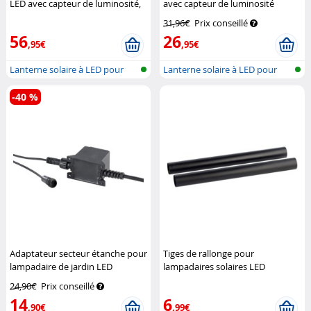
LED avec capteur de luminosité,
avec capteur de luminosité
rondes
Lunartec
Lunartec
31,96€
Prix conseillé
56
26
,95€
,95€
Lanterne solaire à LED pour
Lanterne solaire à LED pour
l'extér...
l'extér...
-40 %
Adaptateur secteur étanche pour
Tiges de rallonge pour
lampadaire de jardin LED
lampadaires solaires LED
Lunartec
Lunartec
24,90€
Prix conseillé
14
6
,90€
,99€