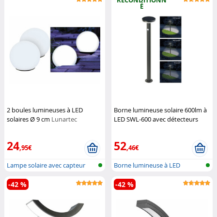
RECONDITIONN
É
2 boules lumineuses à LED
Borne lumineuse solaire 600lm à
solaires Ø 9 cm
Lunartec
LED SWL-600 avec détecteurs
(Reconditionné)
Lunartec
24
52
,95€
,46€
Lampe solaire avec capteur
Borne lumineuse à LED
crépuscu...
premium avec...
-42 %
-42 %