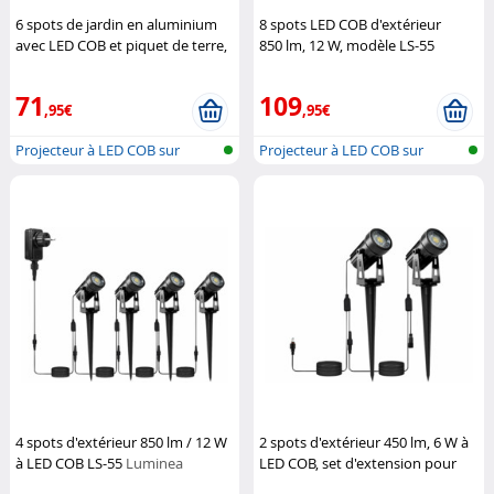
6 spots de jardin en aluminium
8 spots LED COB d'extérieur
avec LED COB et piquet de terre,
850 lm, 12 W, modèle LS-55
850 lm, 12 W
Luminea
Luminea
71
109
,95€
,95€
Projecteur à LED COB sur
Projecteur à LED COB sur
piquet
piquet
4 spots d'extérieur 850 lm / 12 W
2 spots d'extérieur 450 lm, 6 W à
à LED COB LS-55
Luminea
LED COB, set d'extension pour
LS-55
Luminea