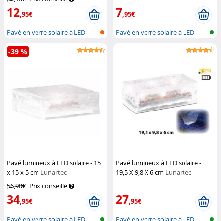
12
7
,95€
,95€
Pavé en verre solaire à LED
Pavé en verre solaire à LED
-39 %
Pavé lumineux à LED solaire - 15
Pavé lumineux à LED solaire -
x 15 x 5 cm
Lunartec
19,5 X 9,8 X 6 cm
Lunartec
56,90€
Prix conseillé
34
27
,95€
,95€
Pavé en verre solaire à LED
Pavé en verre solaire à LED