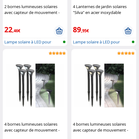
2 bornes lumineuses solaires
4 Lanternes de jardin solaires
avec capteur de mouvement -
"Silva" en acier inoxydable
blanc froid (Reconditionné)
Lunartec
Lunartec
22
89
,46€
,95€
Lampe solaire à LED pour
Lampe solaire à LED pour
l'extérieu...
l'extérieu...
4 bornes lumineuses solaires
4 bornes lumineuses solaires
avec capteur de mouvement -
avec capteur de mouvement -
blanc froid
Lunartec
blanc chaud
Lunartec