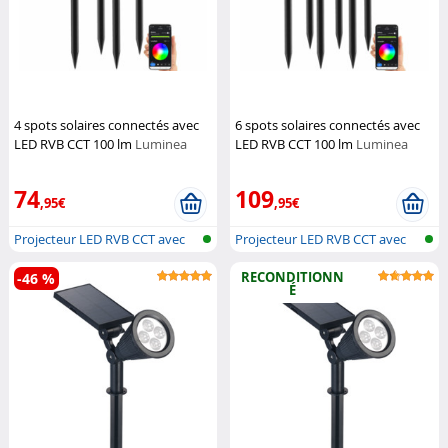
4 spots solaires connectés avec
6 spots solaires connectés avec
LED RVB CCT 100 lm
Luminea
LED RVB CCT 100 lm
Luminea
Home Control
Home Control
74
109
,95€
,95€
Projecteur LED RVB CCT avec
Projecteur LED RVB CCT avec
panneau...
panneau...
RECONDITIONN
-46 %
É