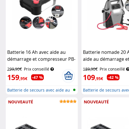
Batterie 16 Ah avec aide au
Batterie nomade 20 
démarrage et compresseur PB-
aide au démarrage e
135.kfz
Revolt
compresseur d'air PB
299,90€
Prix conseillé
189,90€
Prix conseillé
Revolt
159
109
-47 %
-42 %
,95€
,95€
Batterie de secours avec aide au
Batterie de secours ave
dé...
dé...
NOUVEAUTÉ
NOUVEAUTÉ