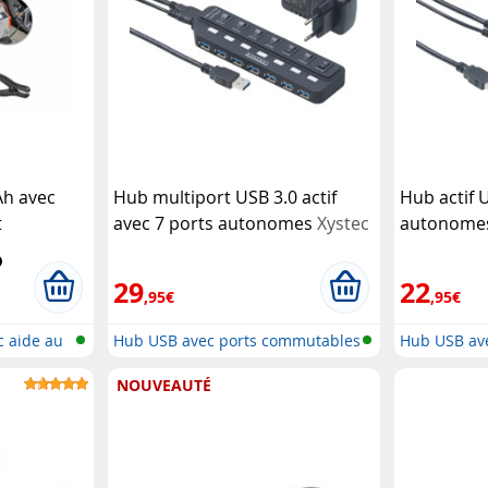
Ah avec
Hub multiport USB 3.0 actif
Hub actif 
t
avec 7 ports autonomes
Xystec
autonom
-145.kfz
29
22
,95€
,95€
c aide au
Hub USB avec ports commutables
Hub USB av
indi...
indi...
NOUVEAUTÉ