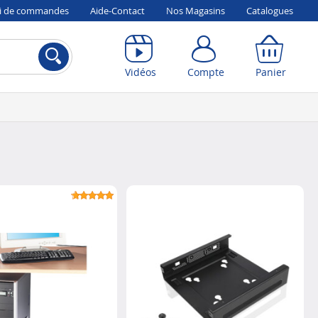
vi de commandes
Aide-Contact
Nos Magasins
Catalogues
Compte
Panier
Vidéos
Compte
Panier