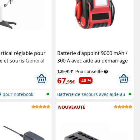
rtical réglable pour
Batterie d'appoint 9000 mAh /
e et souris
General
300 A avec aide au démarrage
et compresseur d'air
Revolt
129,95€
Prix conseillé
67
-48 %
,95€
lé pour notebook
Batterie de secours avec aide au
dé...
NOUVEAUTÉ