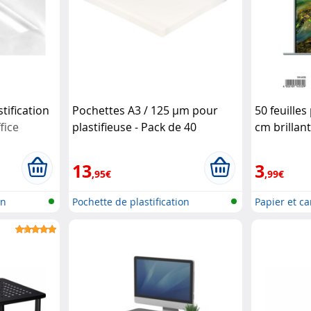
tification
Pochettes A3 / 125 µm pour
50 feuilles
fice
plastifieuse - Pack de 40
cm brillant
General Office
G
Schwarz
13
3
,95€
,99€
on
Pochette de plastification
Papier et c
i...