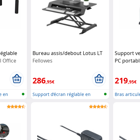
églable
Bureau assis/debout Lotus LT
Support ve
 Office
Fellowes
PC portabl
Office
286
219
,95€
,95€
e en
Support d’écran réglable en
Bras articu
hauteur