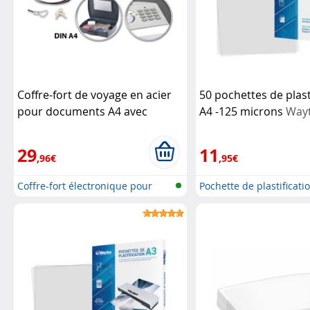
Coffre-fort de voyage en acier
50 pochettes de plast
pour documents A4 avec
A4 -125 microns
Way
serrure électronique
(Reconditionné)
XCase
29
11
,96€
,95€
Coffre-fort électronique pour
Pochette de plastificati
docum...