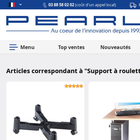
03 88 58 02 02
(coût d'un appel local)
Menu
Top ventes
Nouveautés
Articles correspondant à "
Support à roulet