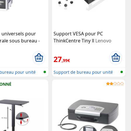
 universels pour
Support VESA pour PC
rale sous bureau -
ThinkCentre Tiny II
Lenovo
l Office
27
,99€
bureau pour unité
Support de bureau pour unité
centra...
IONNÉ