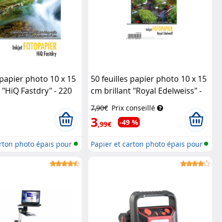
 papier photo 10 x 15
50 feuilles papier photo 10 x 15
 "HiQ Fastdry" - 220
cm brillant "Royal Edelweiss" -
wald Mülhe
180 G
Schwarzwald Mülhe
7,90€
Prix conseillé
3
-49 %
,99€
arton photo épais pour
Papier et carton photo épais pour
i...