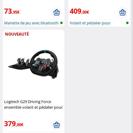
PC/PS4/PS5
Logitech
73
409
,95€
,00€
Manette de jeu avec bluetooth
Volant et pédalier pour
simulation...
NOUVEAUTÉ
Logitech G29 Driving Force
ensemble volant et pédalier pour
PS4, PS5 et PC
Logitech
379
,00€