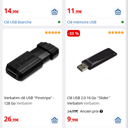
14
11
,99€
,99€
Clé USB étanche
Clé mémoire USB
-33 %
Verbatim clé USB ''Pinstripe'' -
Clé USB 2.0 16 Go ''Slider''
128 Go
Verbatim
Verbatim
Verbatim
14,99€
Ancien prix
26
9
,99€
,99€