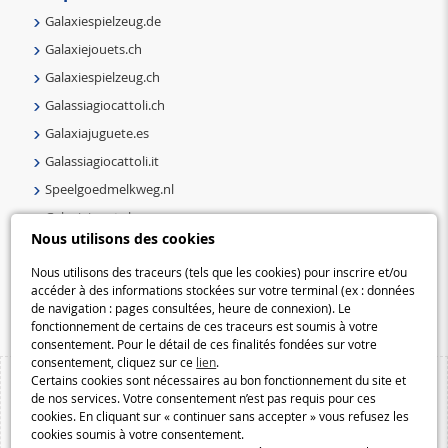
Galaxiespielzeug.de
Galaxiejouets.ch
Galaxiespielzeug.ch
Galassiagiocattoli.ch
Galaxiajuguete.es
Galassiagiocattoli.it
Speelgoedmelkweg.nl
Galaxiejouets.be
Nous utilisons des cookies
Galaxiespielzeug.be
Nous utilisons des traceurs (tels que les cookies) pour inscrire et/ou
Speelgoedmelkweg.be
accéder à des informations stockées sur votre terminal (ex : données
Macway.com
de navigation : pages consultées, heure de connexion). Le
fonctionnement de certains de ces traceurs est soumis à votre
consentement. Pour le détail de ces finalités fondées sur votre
consentement, cliquez sur ce
lien
.
Certains cookies sont nécessaires au bon fonctionnement du site et
de nos services. Votre consentement n’est pas requis pour ces
cookies. En cliquant sur « continuer sans accepter » vous refusez les
cookies soumis à votre consentement.