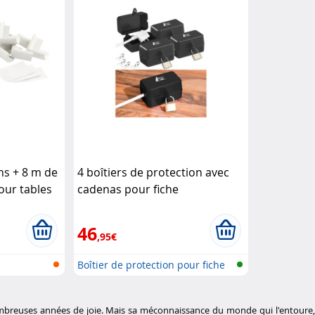
ns + 8 m de
4 boîtiers de protection avec
ur tables
cadenas pour fiche
y
d'alimentation électrique
AGT
46
,95€
Boîtier de protection pour fiche
se...
ombreuses années de joie. Mais sa méconnaissance du monde qui l'entoure, 