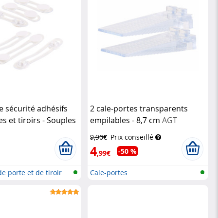
e sécurité adhésifs
2 cale-portes transparents
s et tiroirs - Souples
empilables - 8,7 cm
AGT
9,90€
Prix conseillé
4
-50 %
,99€
e porte et de tiroir
Cale-portes