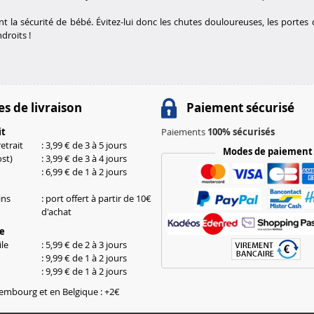
 la sécurité de bébé. Évitez-lui donc les chutes douloureuses, les portes q
droits !
s de livraison
Paiement sécurisé
it
Paiements
100% sécurisés
etrait
: 3,99 € de 3 à 5 jours
Modes de paiement
st)
: 3,99 € de 3 à 4 jours
: 6,99 € de 1 à 2 jours
ins
: port offert à partir de 10€
d'achat
le
le
: 5,99 € de 2 à 3 jours
: 9,99 € de 1 à 2 jours
: 9,99 € de 1 à 2 jours
embourg et en Belgique : +2€