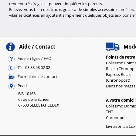
rendent très fragile et peuvent inquiéter les parents.
Enlevez-vous bien des tracas grâce à de simples accessoires améliorant
vilaines cicatrices an ajoutant simplement quelques objets aux bons en
Aide / Contact
Mode
Points de retra
Aide en ligne / FAQ
Colissimo Point r
Tél : 03 88 58 02 02
Relais (Chronopo
Express Relais
Formulaire de contact
(Chronopost)
Pearl
Dans nos magas
B.P. 10168
6 rue de la Scheer
A votre domici
67603 SELESTAT CEDEX
Colissimo Domici
TNT
Chronopost
Livraison au Lux