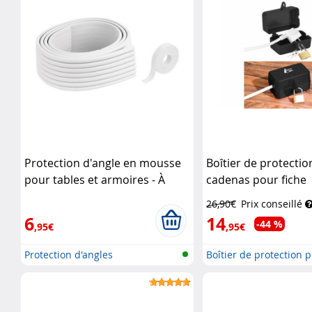
Protection d'angle en mousse
Boîtier de protectio
pour tables et armoires - À
cadenas pour fiche
plier
Infactory
d'alimentation élec
26,90€
Prix conseillé
6
14
-44 %
,95€
,95€
Protection d'angles
Boîtier de protection p
se...