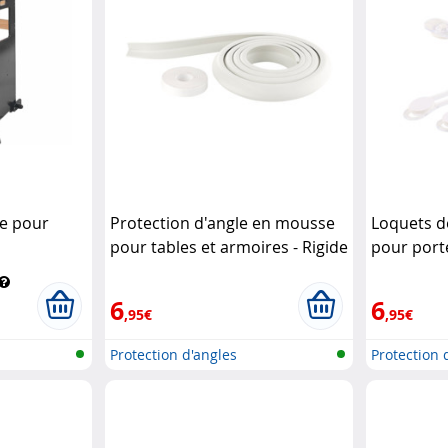
ge pour
Protection d'angle en mousse
Loquets d
pour tables et armoires - Rigide
pour porte
Infactory
- x6
AGT
6
6
,95€
,95€
Protection d'angles
Protection d