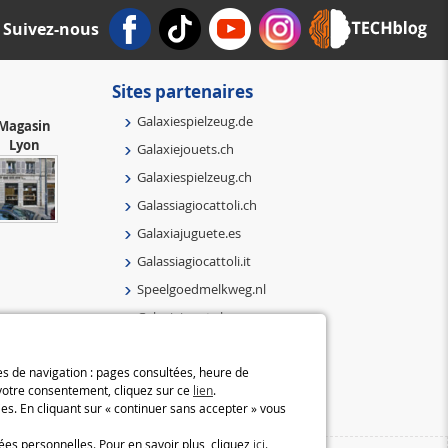
Suivez-nous
Sites partenaires
Galaxiespielzeug.de
Magasin
Lyon
Galaxiejouets.ch
Galaxiespielzeug.ch
Galassiagiocattoli.ch
Galaxiajuguete.es
Galassiagiocattoli.it
Speelgoedmelkweg.nl
Galaxiejouets.be
Galaxiespielzeug.be
ées de navigation : pages consultées, heure de
Speelgoedmelkweg.be
 votre consentement, cliquez sur ce
lien
.
Macway.com
es. En cliquant sur « continuer sans accepter » vous
ées personnelles. Pour en savoir plus, cliquez
ici
.