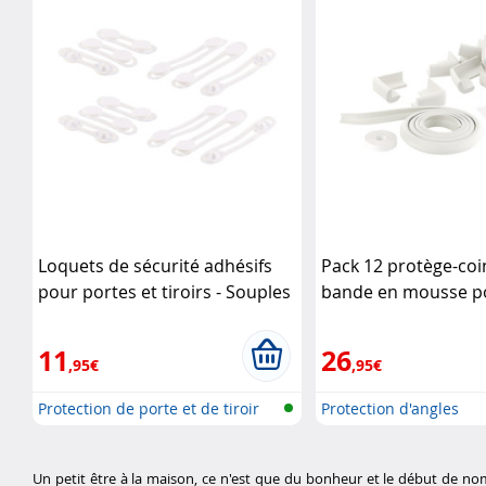
Loquets de sécurité adhésifs
Pack 12 protège-coi
pour portes et tiroirs - Souples
bande en mousse po
- x12
AGT
et armoires
Infactor
11
26
,95€
,95€
Protection de porte et de tiroir
Protection d'angles
Un petit être à la maison, ce n'est que du bonheur et le début de n