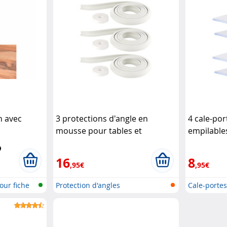
n avec
3 protections d'angle en
4 cale-po
mousse pour tables et
empilable
trique
AGT
armoires - Rigide
Infactory
16
8
,95€
,95€
our fiche
Protection d'angles
Cale-porte