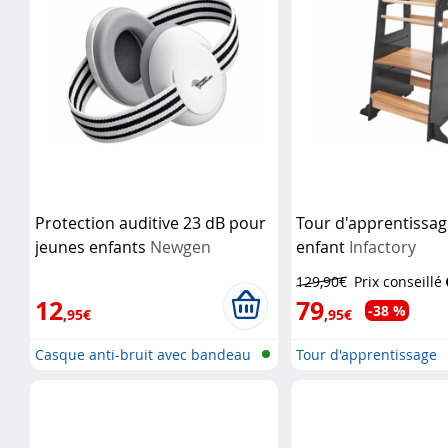
Protection auditive 23 dB pour
Tour d'apprentissa
jeunes enfants
Newgen
enfant
Infactory
Medicals
129,90€
Prix conseillé
12
79
-38 %
,95€
,95€
Casque anti-bruit avec bandeau
Tour d'apprentissage
pour...