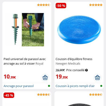
-50 %
Pied universel de parasol avec
Coussin d'équilibre fitness
ancrage au sol à visser
Royal
Newgen Medicals
Gardineer
39,90€
Prix conseillé
10
19
,99€
,95€
Ancrage pour parasol
Coussin à picots rempli d'air
-45 %