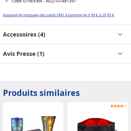
Code GTIN/EAN : 4022107481397
Appareil de massage des pieds EMS à batterie de 9,99 € à 29,95 €
Accessoires (4)
Avis Presse (1)
Produits similaires