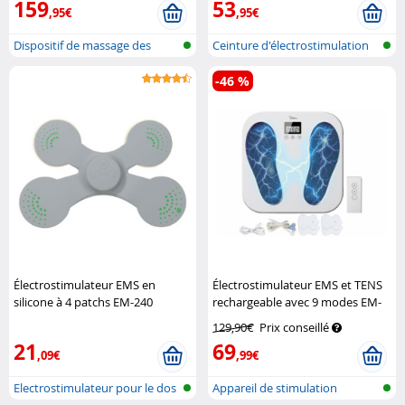
159
53
,95€
,95€
Dispositif de massage des
Ceinture d'électrostimulation
piedspar...
muscu...
-46 %
Électrostimulateur EMS en
Électrostimulateur EMS et TENS
silicone à 4 patchs EM-240
rechargeable avec 9 modes EM-
Speeron
285
Newgen Medicals
129,90€
Prix conseillé
21
69
,09€
,99€
Electrostimulateur pour le dos
Appareil de stimulation