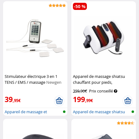
et l...
EMS/TENS po...
-50 %
Stimulateur électrique 3 en 1
Appareil de massage shiatsu
TENS / EMS / massage
Newgen
chauffant pour pieds,
Medicals
télécommandé
Newgen Medicals
399,90€
Prix conseillé
39
199
,95€
,99€
Appareil de massage et
Appareil de massage shiatsu
d'électro-st...
des mol...