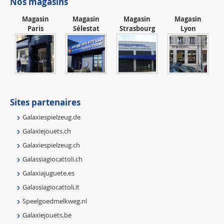
Nos magasins
Magasin
Magasin
Magasin
Magasin
Paris
Sélestat
Strasbourg
Lyon
Sites partenaires
Galaxiespielzeug.de
Galaxiejouets.ch
Galaxiespielzeug.ch
Galassiagiocattoli.ch
Galaxiajuguete.es
Galassiagiocattoli.it
Speelgoedmelkweg.nl
Galaxiejouets.be