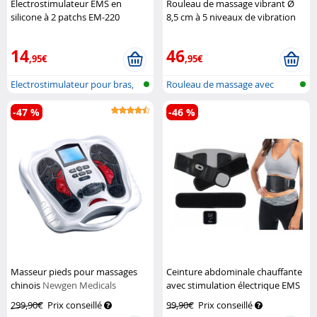
Électrostimulateur EMS en
Rouleau de massage vibrant Ø
silicone à 2 patchs EM-220
8,5 cm à 5 niveaux de vibration
Speeron
Pearl Sports
14
46
,95€
,95€
Electrostimulateur pour bras,
Rouleau de massage avec
jambe...
fonction vi...
-47 %
-46 %
Masseur pieds pour massages
Ceinture abdominale chauffante
chinois
Newgen Medicals
avec stimulation électrique EMS
Newgen Medicals
299,90€
Prix conseillé
99,90€
Prix conseillé