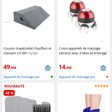
Coussin trapézoïdal chauffant et
2 mini appareils de massage
massant LH-001
Hydas
vibrants avec 3 têtes et éclairage
LED
Newgen Medicals
49
14
,95€
,95€
Appareil de massage par
Appareil de massage par
vibrations
vibrations
NOUVEAUTÉ
-48 %