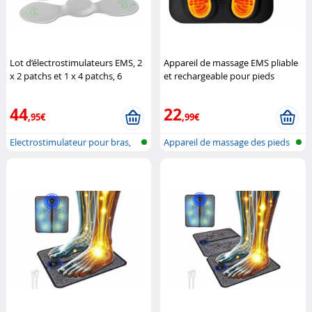
Lot d’électrostimulateurs EMS, 2
Appareil de massage EMS pliable
x 2 patchs et 1 x 4 patchs, 6
et rechargeable pour pieds
programmes
Speeron
Newgen Medicals
44
22
,95€
,99€
Electrostimulateur pour bras,
Appareil de massage des pieds
jambe...
EMS à...