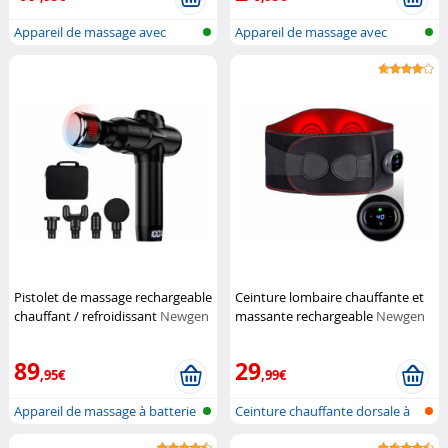
Appareil de massage avec
Appareil de massage avec
batterie
batterie
Pistolet de massage rechargeable
Ceinture lombaire chauffante et
chauffant / refroidissant
Newgen
massante rechargeable
Newgen
Medicals
Medicals
89
29
,95€
,99€
Appareil de massage à batterie
Ceinture chauffante dorsale à
avec...
batte...