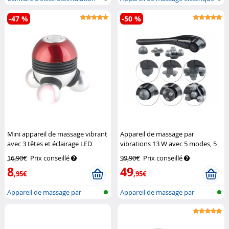
muscu...
-47 %
-50 %
Mini appareil de massage vibrant
Appareil de massage par
avec 3 têtes et éclairage LED
vibrations 13 W avec 5 modes, 5
Newgen Medicals
niveaux d'intensité & 3 têtes de
16,90€
Prix conseillé
99,90€
Prix conseillé
massage
Newgen Medicals
8
49
,95€
,95€
Appareil de massage par
Appareil de massage par
vibrations
vibrations