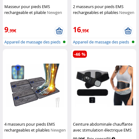
Masseur pour pieds EMS
2 masseurs pour pieds EMS
rechargeable et pliable
Newgen
rechargeables et pliables
Newgen
Medicals
Medicals
9
16
,99€
,95€
Appareil de massage des pieds
Appareil de massage des pieds
EMS à...
EMS à...
-46 %
4 masseurs pour pieds EMS
Ceinture abdominale chauffante
rechargeables et pliables
Newgen
avec stimulation électrique EMS
Medicals
Newgen Medicals
99,90€
Prix conseillé