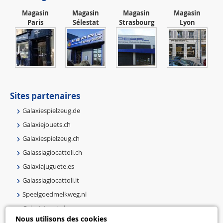
Magasin
Magasin
Magasin
Magasin
Paris
Sélestat
Strasbourg
Lyon
Sites partenaires
Galaxiespielzeug.de
Galaxiejouets.ch
Galaxiespielzeug.ch
Galassiagiocattoli.ch
Galaxiajuguete.es
Galassiagiocattoli.it
Speelgoedmelkweg.nl
Galaxiejouets.be
Nous utilisons des cookies
Galaxiespielzeug.be