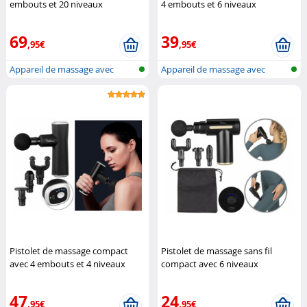
embouts et 20 niveaux
4 embouts et 6 niveaux
d'intensité
Newgen Medicals
d’intensité
Newgen Medicals
69
39
,95€
,95€
Appareil de massage avec
Appareil de massage avec
batterie
batterie
Pistolet de massage compact
Pistolet de massage sans fil
avec 4 embouts et 4 niveaux
compact avec 6 niveaux
d'intensité
Newgen Medicals
d'intensité
Newgen Medicals
47
24
,95€
,95€