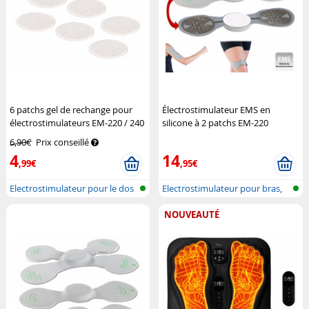
6 patchs gel de rechange pour
Électrostimulateur EMS en
électrostimulateurs EM-220 / 240
silicone à 2 patchs EM-220
Speeron
Speeron
6,90€
Prix conseillé
4
14
,99€
,95€
Electrostimulateur pour le dos
Electrostimulateur pour bras,
et l...
jambe...
NOUVEAUTÉ