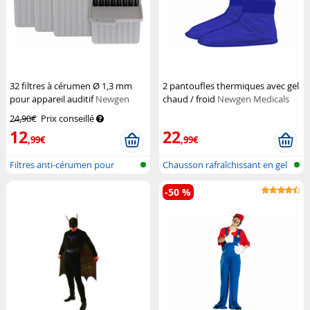
32 filtres à cérumen Ø 1,3 mm
2 pantoufles thermiques avec gel
pour appareil auditif
Newgen
chaud / froid
Newgen Medicals
Medicals
24,90€
Prix conseillé
12
22
,99€
,99€
Filtres anti-cérumen pour
Chausson rafraîchissant en gel
appareils...
avec...
-50 %