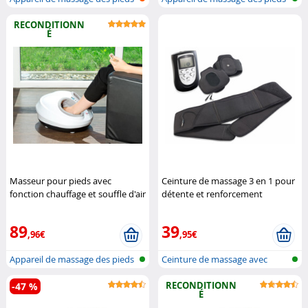
par r...
par r...
RECONDITIONN
É
Masseur pour pieds avec
Ceinture de massage 3 en 1 pour
fonction chauffage et souffle d'air
détente et renforcement
3D (Reconditionné)
Newgen
musculaire
Newgen Medicals
Medicals
89
39
,96€
,95€
Appareil de massage des pieds
Ceinture de massage avec
par r...
stimulateu...
RECONDITIONN
-47 %
É