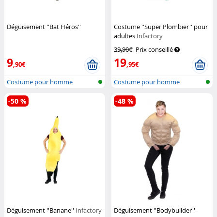
Déguisement ''Bat Héros''
Costume ''Super Plombier'' pour
adultes
Infactory
39,90€
Prix conseillé
9
19
,90€
,95€
Costume pour homme
Costume pour homme
-50 %
-48 %
Déguisement ''Banane''
Infactory
Déguisement ''Bodybuilder''