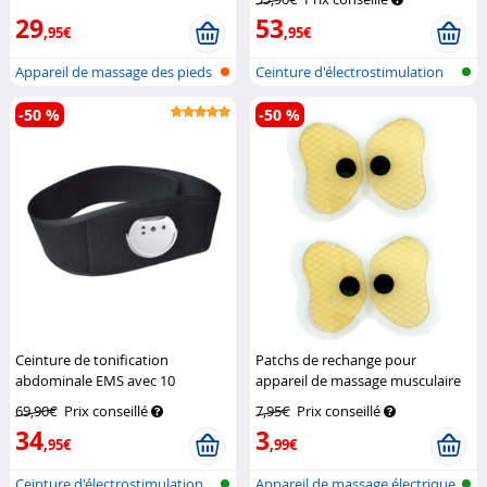
29
53
,95€
,95€
Appareil de massage des pieds
Ceinture d'électrostimulation
EMS à...
muscu...
-50 %
-50 %
Ceinture de tonification
Patchs de rechange pour
abdominale EMS avec 10
appareil de massage musculaire
programmes d'entraînement
Newgen Medicals
69,90€
Prix conseillé
7,95€
Prix conseillé
Newgen Medicals
34
3
,95€
,99€
Ceinture d'électrostimulation
Appareil de massage électrique