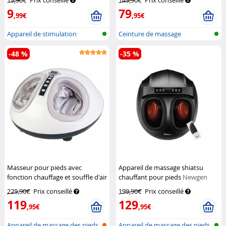
19,90€
Prix conseillé
149,90€
Prix conseillé
9
79
,99€
,95€
Appareil de stimulation
Ceinture de massage
EMS/TENS po...
-48 %
-35 %
Masseur pour pieds avec
Appareil de massage shiatsu
fonction chauffage et souffle d'air
chauffant pour pieds
Newgen
3D
Newgen Medicals
Medicals
229,90€
Prix conseillé
199,90€
Prix conseillé
119
129
,95€
,95€
Appareil de massage des pieds
Appareil de massage des pieds