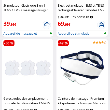
Stimulateur électrique 3 en 1
Électrostimulateur EMS et TENS
TENS / EMS / massage
Newgen
rechargeable avec 9 modes EM-
Medicals
285
Newgen Medicals
129,90€
Prix conseillé
39
69
,95€
,99€
Appareil de massage et
Appareil de stimulation
d'électro-st...
EMS/TENS po...
-50 %
-47 %
6 électrodes de remplacement
Ceinture de massage ''Premium''
pour électrostimulateur EM-285
à tapotements
Newgen Medicals
Newgen Medicals