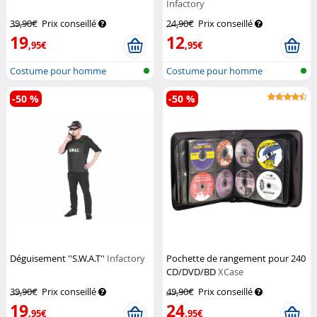
Infactory
39,90€
Prix conseillé
24,90€
Prix conseillé
19
12
,95€
,95€
Costume pour homme
Costume pour homme
-50 %
-50 %
Déguisement ''S.W.A.T''
Infactory
Pochette de rangement pour 240
CD/DVD/BD
XCase
39,90€
Prix conseillé
49,90€
Prix conseillé
19
24
,95€
,95€