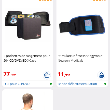
2 pochettes de rangement pour
Stimulateur fitness ''Abgymnic''
504 CD/DVD/BD
XCase
Newgen Medicals
77
11
,95€
,95€
Etui pour CD/DVD
Bande d'électrostimulation
musculai...