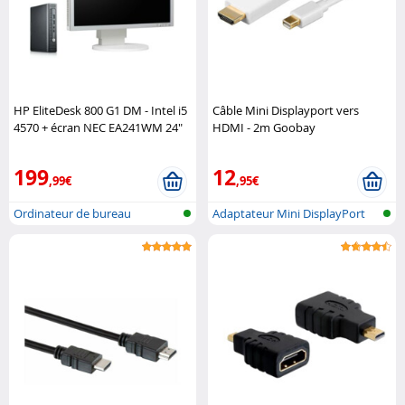
HP EliteDesk 800 G1 DM - Intel i5
Câble Mini Displayport vers
4570 + écran NEC EA241WM 24"
HDMI - 2m Goobay
(reconditionnés) HP
199
12
,99€
,95€
Ordinateur de bureau
Adaptateur Mini DisplayPort
reconditionné
vers HD..