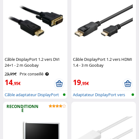
Câble DisplayPort 1.2 vers DVI
Câble DisplayPort 1.2 vers HDMI
24+1 - 2 m Goobay
1.4 - 3 m Goobay
29,99€
Prix conseillé
14
19
,95€
,95€
Câble adaptateur DisplayPort
Adaptateur DisplayPort vers
DVI
HDMI
RECONDITIONN
É