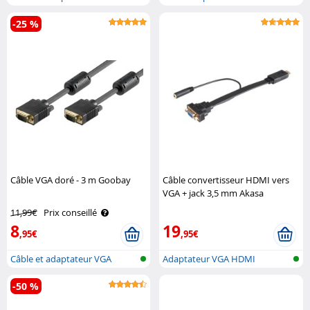
-25 %
Câble VGA doré - 3 m Goobay
Câble convertisseur HDMI vers
VGA + jack 3,5 mm Akasa
11,99€
Prix conseillé
8
19
,95€
,95€
Câble et adaptateur VGA
Adaptateur VGA HDMI
-50 %