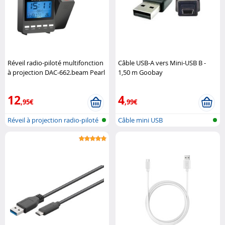
Réveil radio-piloté multifonction
Câble USB-A vers Mini-USB B -
à projection DAC-662.beam Pearl
1,50 m Goobay
12
4
,95€
,99€
Réveil à projection radio-piloté
Câble mini USB
av..