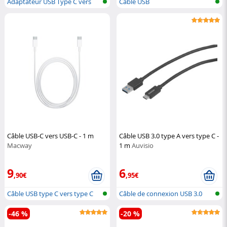
Adaptateur USB Type C vers
Câble USB
HDMI
Câble USB-C vers USB-C - 1 m
Câble USB 3.0 type A vers type C -
Macway
1 m
Auvisio
9
6
,90€
,95€
Câble USB type C vers type C
Câble de connexion USB 3.0
USB-C ve...
-46 %
-20 %