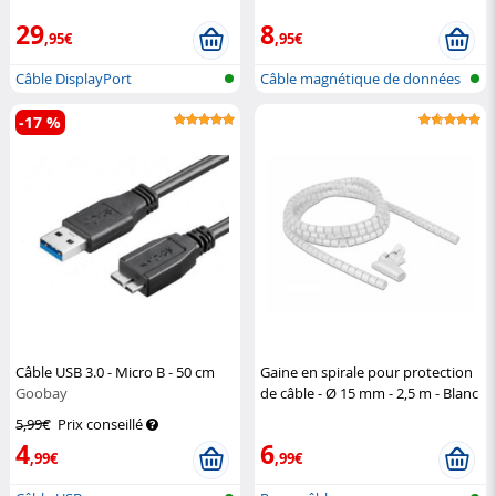
29
8
,95€
,95€
Câble DisplayPort
Câble magnétique de données
et de c...
-17 %
Câble USB 3.0 - Micro B - 50 cm
Gaine en spirale pour protection
Goobay
de câble - Ø 15 mm - 2,5 m - Blanc
DeLock
5,99€
Prix conseillé
4
6
,99€
,99€