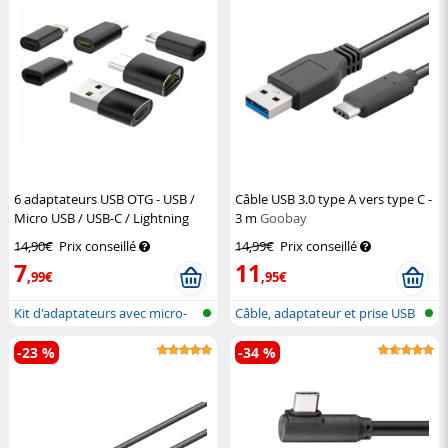
6 adaptateurs USB OTG - USB /
Câble USB 3.0 type A vers type C -
Micro USB / USB-C / Lightning
3 m
Goobay
Callstel
14,90€
Prix conseillé
14,99€
Prix conseillé
7
11
,99€
,95€
Kit d'adaptateurs avec micro-
Câble, adaptateur et prise USB
USB, U...
type...
-23 %
-34 %