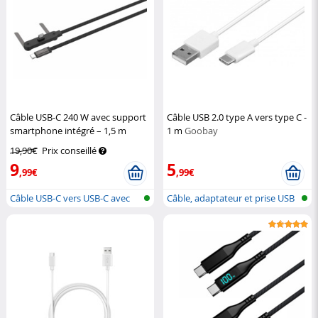
Câble USB-C 240 W avec support
Câble USB 2.0 type A vers type C -
smartphone intégré – 1,5 m
1 m
Goobay
Callstel
19,90€
Prix conseillé
9
5
,99€
,99€
Câble USB-C vers USB-C avec
Câble, adaptateur et prise USB
charge...
type...