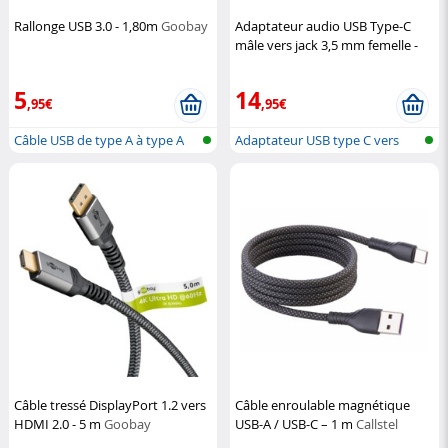
Rallonge USB 3.0 - 1,80m
Goobay
Adaptateur audio USB Type-C
mâle vers jack 3,5 mm femelle -
Noir
DeLock
5
14
,95€
,95€
Câble USB de type A à type A
Adaptateur USB type C vers
jack
Câble tressé DisplayPort 1.2 vers
Câble enroulable magnétique
HDMI 2.0 - 5 m
Goobay
USB-A / USB-C – 1 m
Callstel