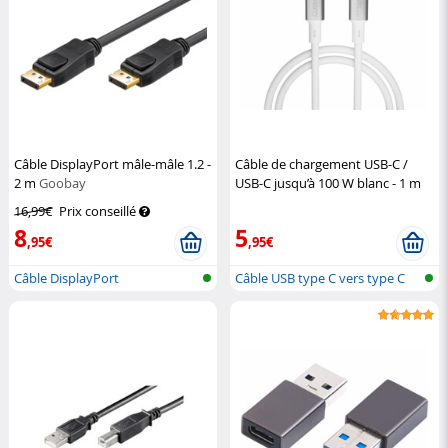
Câble DisplayPort mâle-mâle 1.2 -
Câble de chargement USB-C /
2 m
Goobay
USB-C jusqu’à 100 W blanc - 1 m
Callstel
16,99€
Prix conseillé
8
5
,95€
,95€
Câble DisplayPort
Câble USB type C vers type C