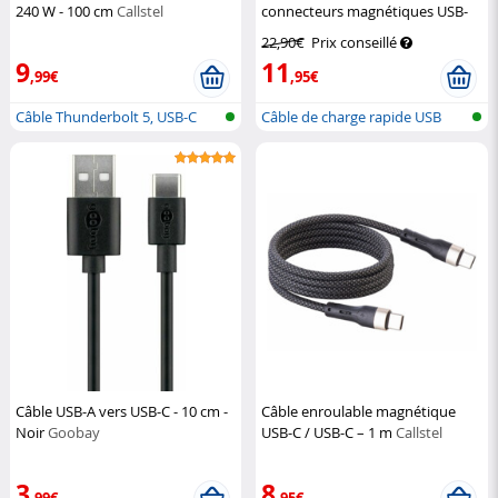
240 W - 100 cm
Callstel
connecteurs magnétiques USB-
C/Micro-USB/Lightning
Callstel
22,90€
Prix conseillé
9
11
,99€
,95€
Câble Thunderbolt 5, USB-C
Câble de charge rapide USB
vers USB...
magnétiq...
Câble USB-A vers USB-C - 10 cm -
Câble enroulable magnétique
Noir
Goobay
USB-C / USB-C – 1 m
Callstel
3
8
,99€
,95€