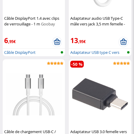
Câble DisplayPort 1.4 avec clips
Adaptateur audio USB Type-C
de verrouillage - 1 m
Goobay
mâle vers jack 3,5 mm femelle -
Blanc
DeLock
6
13
,95€
,95€
Câble DisplayPort
Adaptateur USB type C vers
jack
-50 %
Câble de chargement USB-C /
Adaptateur USB 3.0 femelle vers