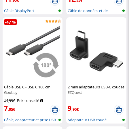
,95€
,95€
Câble DisplayPort
Câble de données et de
chargement P...
-47 %
Câble USB C - USB C 100 cm
2 mini adaptateurs USB-C coudés
Goobay
EZQuest
14,99€
Prix conseillé
7
9
,95€
,90€
Câble, adaptateur et prise USB
Adaptateur USB coudé
type...