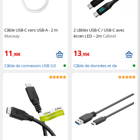
Câble USB-C vers USB-A - 2 m
2 câbles USB-C / USB-C avec
Macway
écran LED – 2m
Callstel
11
13
,90€
,95€
Câble de connexion USB 3.0
Câble de données et de
USB-C ve...
chargement P...