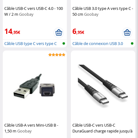
Câble USB-C vers USB-C 4.0 - 100
Câble USB 3.0 type A vers type C -
W / 2 m
Goobay
50 cm
Goobay
14
6
,95€
,95€
Câble USB type C vers type C
Câble de connexion USB 3.0
USB-C ve...
Câble USB-A vers Mini-USB B -
Câble USB-C vers USB-C
1,50 m
Goobay
DuraGuard charge rapide jusqu'à
100 W - 2,2 m
EZQuest