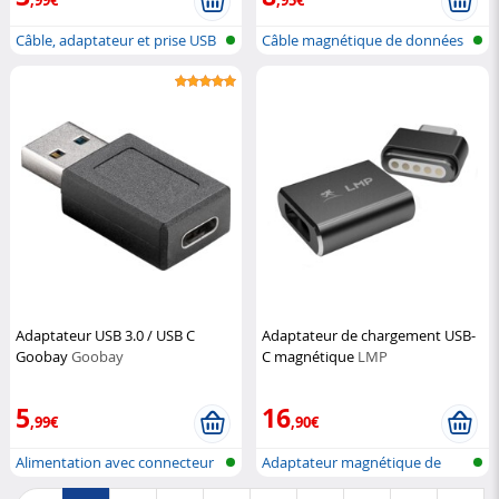
Câble, adaptateur et prise USB
Câble magnétique de données
type...
et de c...
Adaptateur USB 3.0 / USB C
Adaptateur de chargement USB-
Goobay
Goobay
C magnétique
LMP
5
16
,99€
,90€
Alimentation avec connecteur
Adaptateur magnétique de
USB Ty...
prise de c...