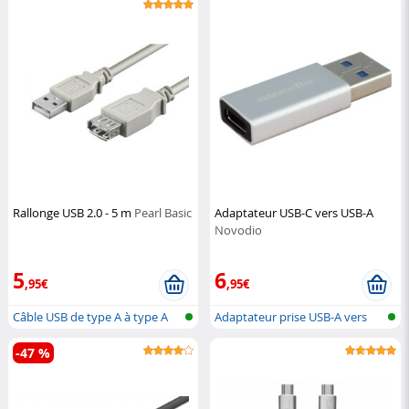
Rallonge USB 2.0 - 5 m
Pearl Basic
Adaptateur USB-C vers USB-A
Novodio
5
6
,95€
,95€
Câble USB de type A à type A
Adaptateur prise USB-A vers
USB-C
-47 %