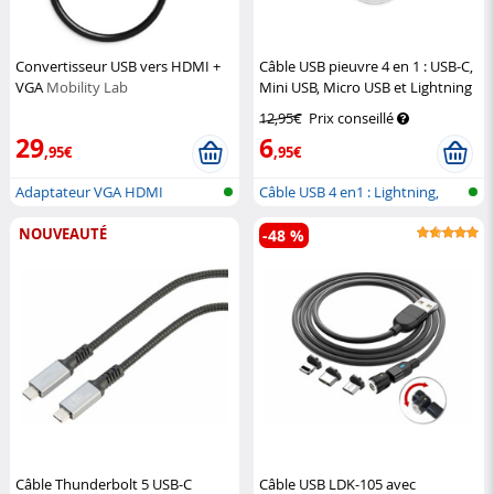
Convertisseur USB vers HDMI +
Câble USB pieuvre 4 en 1 : USB-C,
VGA
Mobility Lab
Mini USB, Micro USB et Lightning
XLayer
12,95€
Prix conseillé
29
6
,95€
,95€
Adaptateur VGA HDMI
Câble USB 4 en1 : Lightning,
USB Ty...
NOUVEAUTÉ
-48 %
Câble Thunderbolt 5 USB-C
Câble USB LDK-105 avec