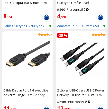
USB-C jusqu’à 100 W noir - 2 m
USB type C mâle
Pearl
Callstel
9,90€
Prix conseillé
8
4
,95€
,99€
Câble USB type C vers type C
Adaptateur USB-3.0 vers USB
type C
-35 %
Câble DisplayPort 1.4 avec clips
2 câbles USB-C vers USB-C Power
de verrouillage - 3 m
Goobay
Delivery 3.0 jusqu’à 100 W - 1 m
Callstel
19,90€
Prix conseillé
11
12