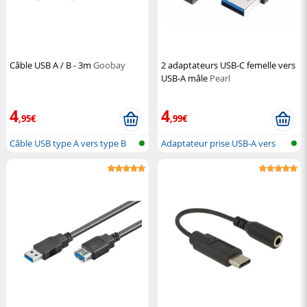
Câble USB A / B - 3m
Goobay
2 adaptateurs USB-C femelle vers
USB-A mâle
Pearl
4
4
,95€
,99€
Câble USB type A vers type B
Adaptateur prise USB-A vers
USB-C