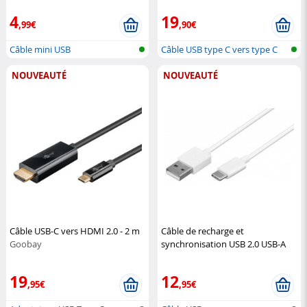
4
19
,99€
,90€
Câble mini USB
Câble USB type C vers type C
NOUVEAUTÉ
NOUVEAUTÉ
Câble USB-C vers HDMI 2.0 - 2 m
Câble de recharge et
Goobay
synchronisation USB 2.0 USB-A
vers USB-C 3 m blanc
Goobay
19
12
,95€
,95€