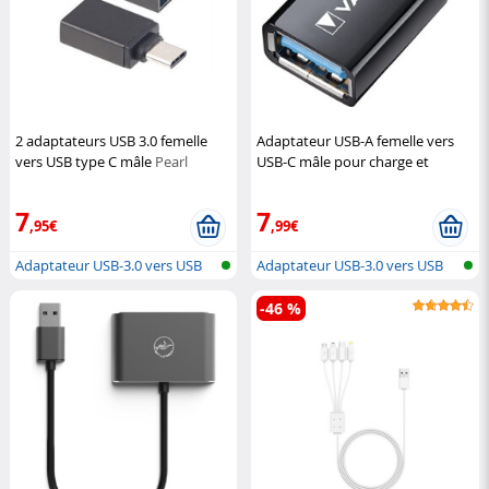
2 adaptateurs USB 3.0 femelle
Adaptateur USB-A femelle vers
vers USB type C mâle
Pearl
USB-C mâle pour charge et
synchronisation
Varta
7
7
,95€
,99€
Adaptateur USB-3.0 vers USB
Adaptateur USB-3.0 vers USB
type C
type C
-46 %