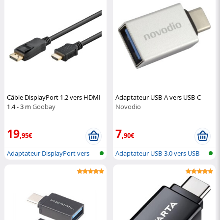
Câble DisplayPort 1.2 vers HDMI
Adaptateur USB-A vers USB-C
1.4 - 3 m
Goobay
Novodio
19
7
,95€
,90€
Adaptateur DisplayPort vers
Adaptateur USB-3.0 vers USB
HDMI
type C