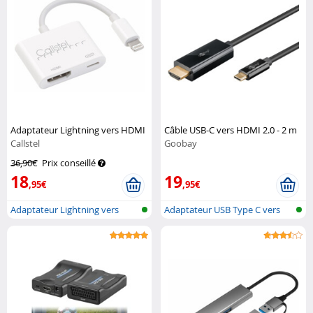
Adaptateur Lightning vers HDMI
Câble USB-C vers HDMI 2.0 - 2 m
Callstel
Goobay
36,90€
Prix conseillé
18
19
,95€
,95€
Adaptateur Lightning vers
Adaptateur USB Type C vers
HDMI avec...
HDMI