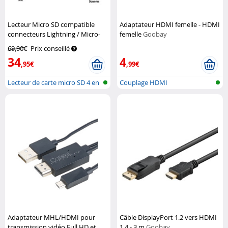
Lecteur Micro SD compatible
Adaptateur HDMI femelle - HDMI
connecteurs Lightning / Micro-
femelle
Goobay
USB / USB type C
Callstel
69,90€
Prix conseillé
34
4
,95€
,99€
Lecteur de carte micro SD 4 en
Couplage HDMI
1, c...
Adaptateur MHL/HDMI pour
Câble DisplayPort 1.2 vers HDMI
transmission vidéo Full HD et
1.4 - 3 m
Goobay