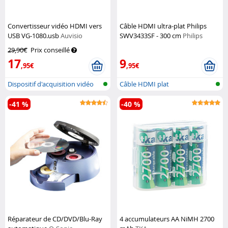
Convertisseur vidéo HDMI vers
Câble HDMI ultra-plat Philips
USB VG-1080.usb
Auvisio
SWV3433SF - 300 cm
Philips
29,90€
Prix conseillé
17
9
,95€
,95€
Dispositif d'acquisition vidéo
Câble HDMI plat
HDMI...
-41 %
-40 %
Réparateur de CD/DVD/Blu-Ray
4 accumulateurs AA NiMH 2700