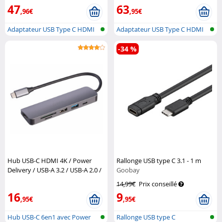
47
63
,96€
,95€
Adaptateur USB Type C HDMI
Adaptateur USB Type C HDMI
-34 %
Hub USB-C HDMI 4K / Power
Rallonge USB type C 3.1 - 1 m
Delivery / USB-A 3.2 / USB-A 2.0 /
Goobay
MicroSD-SD
Callstel
14,99€
Prix conseillé
16
9
,95€
,95€
Hub USB-C 6en1 avec Power
Rallonge USB type C