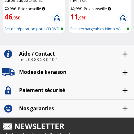
automatique
Q-Sonic
mAh
TKA
79,90€
Prix conseillé
19,90€
Prix conseillé
46
11
,95€
,95€
Set de réparation pour CD,DVD
Piles rechargeables Nimh AA
et Bl...
Aide / Contact
Tél : 03 88 58 02 02
Modes de livraison
Paiement sécurisé
Nos garanties
NEWSLETTER