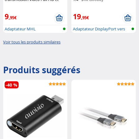
audio 7.1
Callstel
9
19
,95€
,95€
Adaptateur MHL
Adaptateur DisplayPort vers
HDMI
Voir tous les produits similaires
Produits suggérés
-40 %