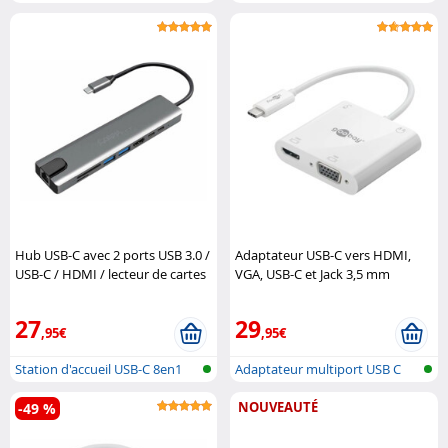
Delivery
Hub USB-C avec 2 ports USB 3.0 /
Adaptateur USB-C vers HDMI,
USB-C / HDMI / lecteur de cartes
VGA, USB-C et Jack 3,5 mm
Callstel
Goobay
27
29
,95€
,95€
Station d'accueil USB-C 8en1
Adaptateur multiport USB C
avec HDM...
NOUVEAUTÉ
-49 %