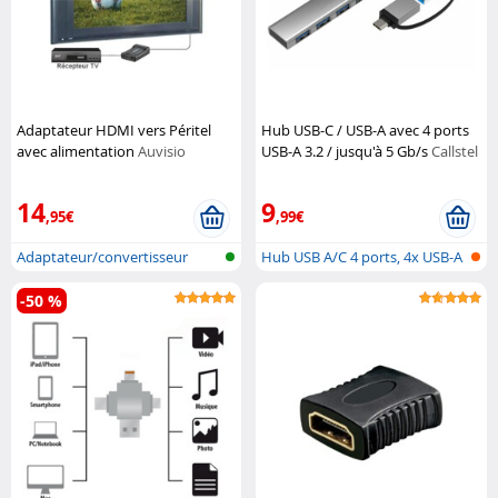
Adaptateur HDMI vers Péritel
Hub USB-C / USB-A avec 4 ports
avec alimentation
Auvisio
USB-A 3.2 / jusqu'à 5 Gb/s
Callstel
14
9
,95€
,99€
Adaptateur/convertisseur
Hub USB A/C 4 ports, 4x USB-A
HDMI vers...
3.2
-50 %