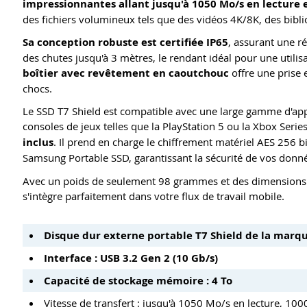
impressionnantes allant jusqu'à 1050 Mo/s en lecture 
des fichiers volumineux tels que des vidéos 4K/8K, des bib
Sa conception robuste est certifiée IP65
, assurant une ré
des chutes jusqu'à 3 mètres, le rendant idéal pour une utili
boîtier avec revêtement en caoutchouc
offre une prise 
chocs.
Le SSD T7 Shield est compatible avec une large gamme d'app
consoles de jeux telles que la PlayStation 5 ou la Xbox Serie
inclus
. Il prend en charge le chiffrement matériel AES 256 bi
Samsung Portable SSD, garantissant la sécurité de vos donné
Avec un poids de seulement 98 grammes et des dimensions c
s'intègre parfaitement dans votre flux de travail mobile.
Disque dur externe portable T7 Shield de la mar
Interface : USB 3.2 Gen 2 (10 Gb/s)
Capacité de stockage mémoire : 4 To
Vitesse de transfert : jusqu'à 1050 Mo/s en lecture, 100