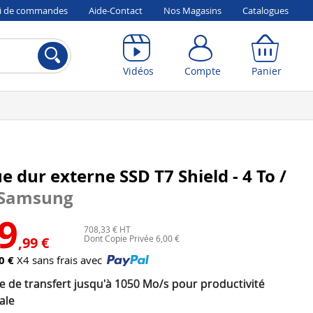
vi de commandes
Aide-Contact
Nos Magasins
Catalogues
Compte
Panier
Vidéos
Compte
Panier
e dur externe SSD T7 Shield - 4 To /
Samsung
9
708,33 € HT
Dont Copie Privée 6,00 €
,99 €
0 €
X4 sans frais avec
e de transfert jusqu'à 1050 Mo/s pour productivité
ale