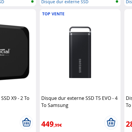
SD
Disque dur externe SSD
Di
TOP VENTE
SSD X9 - 2 To
Disque dur externe SSD T5 EVO - 4
Di
To Samsung
To
449
2
,99€