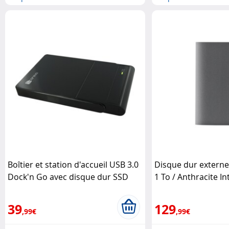
Boîtier et station d'accueil USB 3.0
Disque dur extern
Dock'n Go avec disque dur SSD
1 To / Anthracite I
2,5" 240 Go Storeva
39
129
,99€
,99€