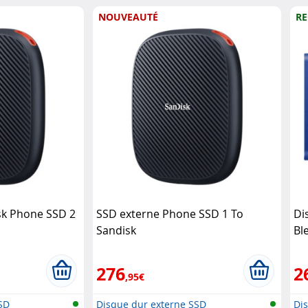
NOUVEAUTÉ
RE
sk Phone SSD 2
SSD externe Phone SSD 1 To
Di
Sandisk
Bl
276
2
,95€
SD
Disque dur externe SSD
Di