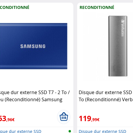
CONDITIONNÉ
RECONDITIONNÉ
sque dur externe SSD T7 - 2 To /
Disque dur externe SSD 
eu (Reconditionné) Samsung
To (Reconditionné) Ver
63
119
,96€
,99€
sque dur externe SSD
Disque dur externe SSD