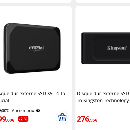
sque dur externe SSD X9 - 4 To
Disque dur externe SSD 
ucial
To Kingston Technology
9,00€
Ancien prix
99
276
-2 %
,00€
,95€