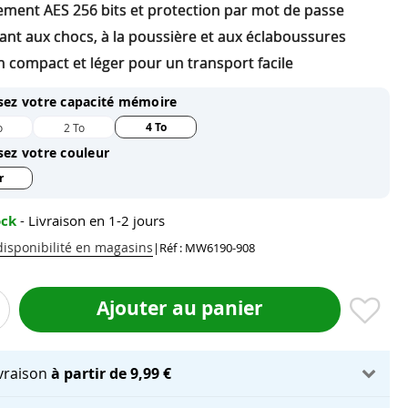
rement AES 256 bits et protection par mot de passe
ant aux chocs, à la poussière et aux éclaboussures
 compact et léger pour un transport facile
sez votre capacité mémoire
4 To
o
2 To
sez votre couleur
r
ock
- Livraison en 1-2 jours
 disponibilité en magasins
|
Réf : MW6190-908
Ajouter au panier
ivraison
à partir de 9,99 €