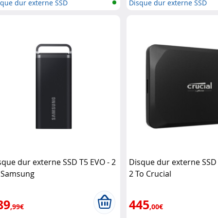
sque dur externe SSD
Disque dur externe SSD
sque dur externe SSD T5 EVO - 2
Disque dur externe SSD 
 Samsung
2 To Crucial
89
445
,99€
,00€