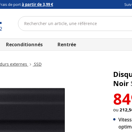
Frais de port
à partir de 3,99 €
Sui
Reconditionnés
Rentrée
durs externes
SSD
Disqu
Noir
84
ou
212,5
Vitess
optim