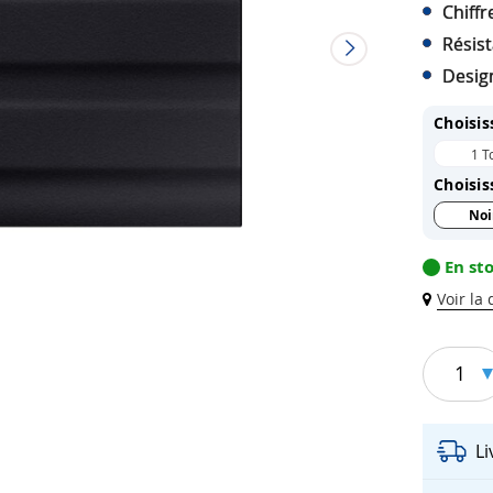
Chiff
Résist
Design
Choisis
1 T
Choisis
Noi
En st
Voir la
1
L