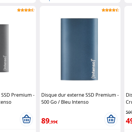
e SSD Premium -
Disque dur externe SSD Premium -
Di
ntenso
500 Go / Bleu Intenso
Cr
50
89
4
,99€