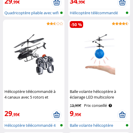
29
34
,99€
,99€
Quadricoptère pliable avec wifi
Hélicoptère télécommandé
et ..
-50 %
Hélicoptère télécommandé à
Balle volante hélicoptère à
4 canaux avec 5 rotors et
éclairage LED multicolore
gyrostabilisateur GH-245 Simulus
Simulus
19,90€
Prix conseillé
29
9
,95€
,95€
Hélicoptère télécommandé 4
Balle volante hélicoptère
canaux