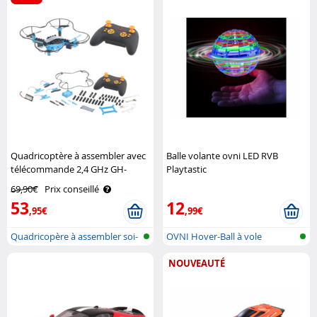
Quadricoptère à assembler avec
Balle volante ovni LED RVB
télécommande 2,4 GHz GH-
Playtastic
40.sbs Simulus
69,90€
Prix conseillé
53
12
,95€
,99€
Quadricopère à assembler soi-
OVNI Hover-Ball à vole
même
autonome
NOUVEAUTÉ