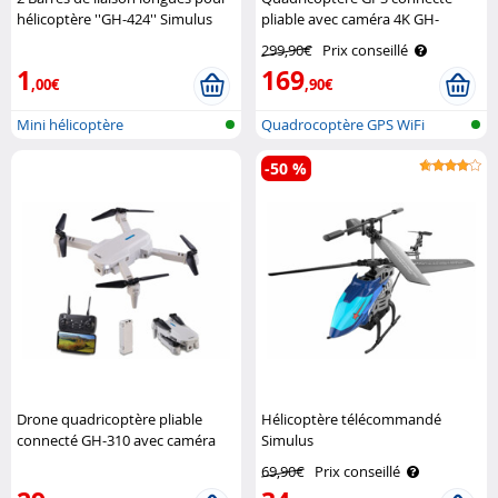
hélicoptère ''GH-424'' Simulus
pliable avec caméra 4K GH-
265.fpv Simulus
299,90€
Prix conseillé
1
169
,00€
,90€
Mini hélicoptère
Quadrocoptère GPS WiFi
télécommandé
pliable avec..
-50 %
Drone quadricoptère pliable
Hélicoptère télécommandé
connecté GH-310 avec caméra
Simulus
HD Simulus
69,90€
Prix conseillé