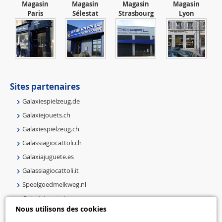
Magasin
Magasin
Magasin
Magasin
Paris
Sélestat
Strasbourg
Lyon
Sites partenaires
Galaxiespielzeug.de
Galaxiejouets.ch
Galaxiespielzeug.ch
Galassiagiocattoli.ch
Galaxiajuguete.es
Galassiagiocattoli.it
Speelgoedmelkweg.nl
Galaxiejouets.be
Nous utilisons des cookies
Galaxiespielzeug.be