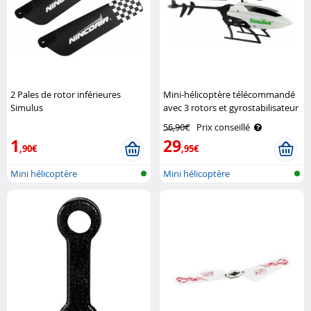
2 Pales de rotor inférieures
Mini-hélicoptère télécommandé
Simulus
avec 3 rotors et gyrostabilisateur
GH-233 Simulus
56,90€
Prix conseillé
1
29
,90€
,95€
Mini hélicoptère
Mini hélicoptère
télécommandé
télécommandé