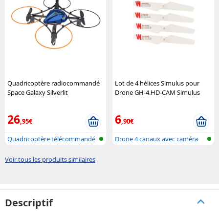
Quadricoptère radiocommandé
Lot de 4 hélices Simulus pour
Space Galaxy Silverlit
Drone GH-4.HD-CAM Simulus
26
6
,95€
,90€
Quadricoptère télécommandé
Drone 4 canaux avec caméra
à 4 cana..
Voir tous les produits similaires
Descriptif