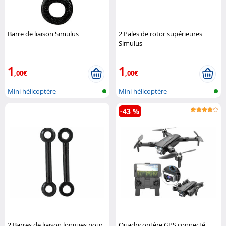
Barre de liaison Simulus
2 Pales de rotor supérieures
Simulus
1
1
,00€
,00€
Mini hélicoptère
Mini hélicoptère
télécommandé
télécommandé
-43 %
2 Barres de liaison longues pour
Quadricoptère GPS connecté