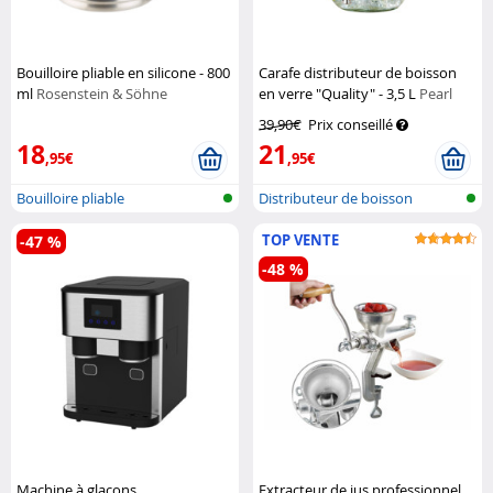
Bouilloire pliable en silicone - 800
Carafe distributeur de boisson
ml
Rosenstein & Söhne
en verre "Quality" - 3,5 L
Pearl
39,90€
Prix conseillé
18
21
,95€
,95€
Bouilloire pliable
Distributeur de boisson
TOP VENTE
-47 %
-48 %
Machine à glaçons
Extracteur de jus professionnel