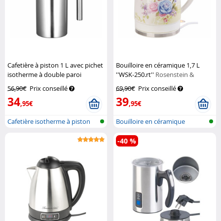
Cafetière à piston 1 L avec pichet
Bouilloire en céramique 1,7 L
isotherme à double paroi
''WSK-250.rt''
Rosenstein &
Rosenstein & Söhne
Söhne
56,90€
Prix conseillé
69,90€
Prix conseillé
34
39
,95€
,95€
Cafetière isotherme à piston
Bouilloire en céramique
isolat...
-40 %