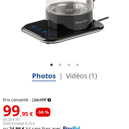
Photos
Vidéos (1)
Prix conseillé :
199,90€
99
-50 %
,95 €
83,29 € HT
Dont Ecotaxe 0,25 €
ou
24,99 €
X4 sans frais avec