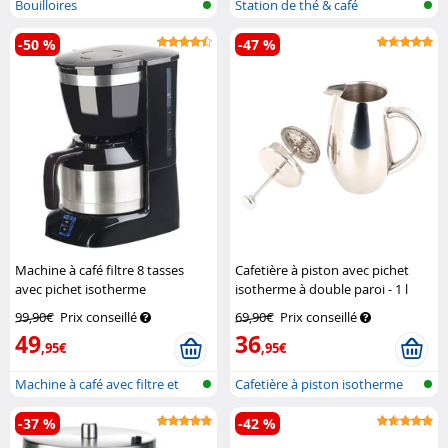
Bouilloires
Station de thé & café
-50 %
-47 %
Machine à café filtre 8 tasses
Cafetière à piston avec pichet
avec pichet isotherme
isotherme à double paroi - 1 l
Rosenstein & Söhne
Rosenstein & Söhne
99,90€
Prix conseillé
69,90€
Prix conseillé
49
36
,95€
,95€
Machine à café avec filtre et
Cafetière à piston isotherme
piche...
-37 %
-42 %