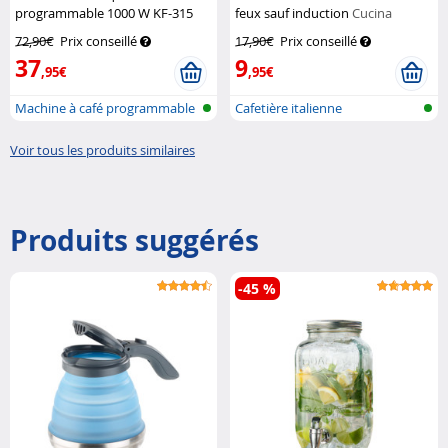
programmable 1000 W KF-315
feux sauf induction
Cucina
Rosenstein & Söhne
Dimodena
72,90€
Prix conseillé
17,90€
Prix conseillé
37
9
,95€
,95€
Machine à café programmable
Cafetière italienne
Voir tous les produits similaires
Produits suggérés
-45 %