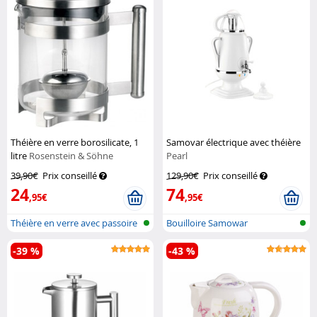
Théière en verre borosilicate, 1
Samovar électrique avec théière
litre
Rosenstein & Söhne
Pearl
39,90€
Prix conseillé
129,90€
Prix conseillé
24
74
,95€
,95€
Théière en verre avec passoire
Bouilloire Samowar
à th...
-39 %
-43 %