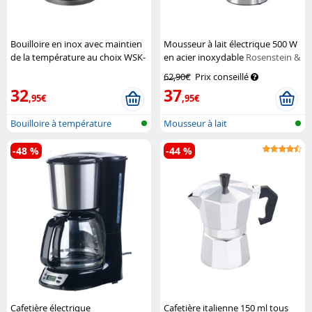
Bouilloire en inox avec maintien
Mousseur à lait électrique 500 W
de la température au choix WSK-
en acier inoxydable
Rosenstein &
210 - 1,8L
Rosenstein & Söhne
Söhne
62,90€
Prix conseillé
32
37
,95€
,95€
Bouilloire à température
Mousseur à lait
réglable
-48 %
-44 %
Cafetière électrique
Cafetière italienne 150 ml tous