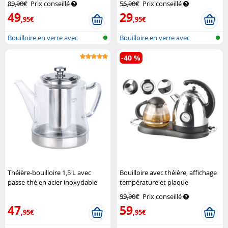
89,90€
Prix conseillé
56,90€
Prix conseillé
49
29
,95€
,95€
Bouilloire en verre avec
Bouilloire en verre avec
sélection...
éclairage...
-40 %
Théière-bouilloire 1,5 L avec
Bouilloire avec théière, affichage
passe-thé en acier inoxydable
température et plaque
Rosenstein & Söhne
chauffante
Rosenstein & Söhne
99,90€
Prix conseillé
47
59
,95€
,95€