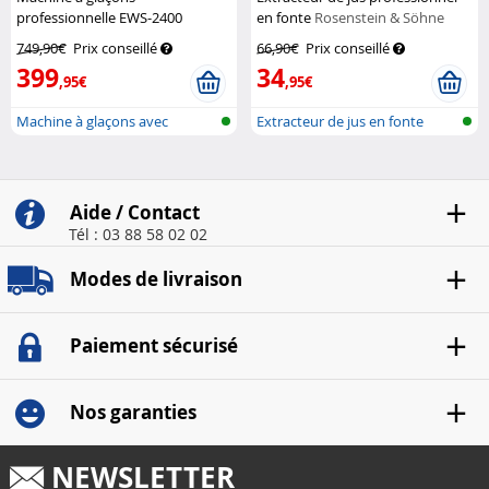
professionnelle EWS-2400
en fonte
Rosenstein & Söhne
Rosenstein & Söhne
749,90€
Prix conseillé
66,90€
Prix conseillé
399
34
,95€
,95€
Machine à glaçons avec
Extracteur de jus en fonte
broyeur à gl...
Aide / Contact
Tél : 03 88 58 02 02
Modes de livraison
Paiement sécurisé
Nos garanties
NEWSLETTER