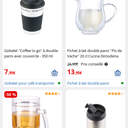
Gobelet "Coffee to go" à double-
Pichet à lait double paroi ''Pis de
paroi avec couvercle - 350 ml
Vache'' 20 cl Cucina Dimodena
Pearl
26,90€
Prix conseillé
7
13
,95€
,95€
Gobelet pour café à emporter
Pichet à lait double paroi
à doub..
-50 %