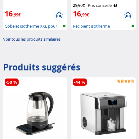
Rosenstein & Söhne
Semptec
29,90€
Prix conseillé
16
16
,99€
,99€
Gobelet isotherme XXL pour
Récipient isotherme
porte-go..
Voir tous les produits similaires
Produits suggérés
-50 %
-44 %