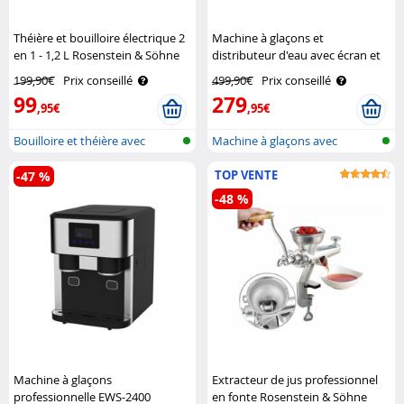
Théière et bouilloire électrique 2
Machine à glaçons et
en 1 - 1,2 L Rosenstein & Söhne
distributeur d'eau avec écran et
boîtier en acier inoxydable EWS-
199,90€
Prix conseillé
499,90€
Prix conseillé
2350 Rosenstein & Söhne
99
279
,95€
,95€
Bouilloire et théière avec
Machine à glaçons avec
sélectio..
distributeur..
TOP VENTE
-47 %
-48 %
Machine à glaçons
Extracteur de jus professionnel
professionnelle EWS-2400
en fonte Rosenstein & Söhne