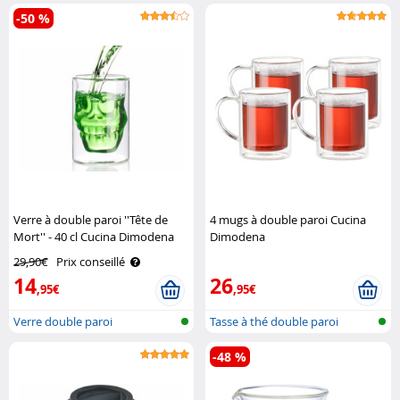
double ..
-50 %
Verre à double paroi ''Tête de
4 mugs à double paroi Cucina
Mort'' - 40 cl Cucina Dimodena
Dimodena
29,90€
Prix conseillé
14
26
,95€
,95€
Verre double paroi
Tasse à thé double paroi
-48 %