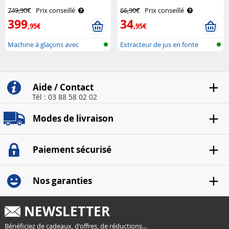
Rosenstein & Söhne
749,90€
Prix conseillé
66,90€
Prix conseillé
399
34
,95€
,95€
Machine à glaçons avec
Extracteur de jus en fonte
broyeur à gl..
Aide / Contact
Tél : 03 88 58 02 02
Modes de livraison
Paiement sécurisé
Nos garanties
NEWSLETTER
Bénéficiez de cadeaux, d'offres, de réductions...