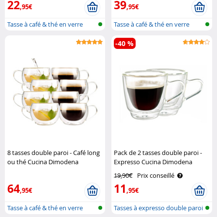
22
39
,95€
,95€
Tasse à café & thé en verre
Tasse à café & thé en verre
double ..
double ..
-40 %
8 tasses double paroi - Café long
Pack de 2 tasses double paroi -
ou thé Cucina Dimodena
Expresso Cucina Dimodena
19,90€
Prix conseillé
64
11
,95€
,95€
Tasse à café & thé en verre
Tasses à expresso double paroi