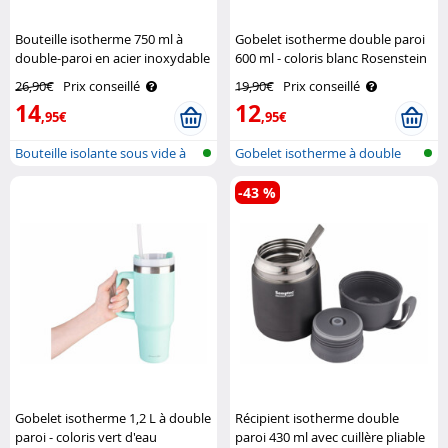
Bouteille isotherme 750 ml à
Gobelet isotherme double paroi
double-paroi en acier inoxydable
600 ml - coloris blanc Rosenstein
Rosenstein & Söhne
& Söhne
26,90€
Prix conseillé
19,90€
Prix conseillé
14
12
,95€
,95€
Bouteille isolante sous vide à
Gobelet isotherme à double
doub..
paroi
-43 %
Gobelet isotherme 1,2 L à double
Récipient isotherme double
paroi - coloris vert d'eau
paroi 430 ml avec cuillère pliable