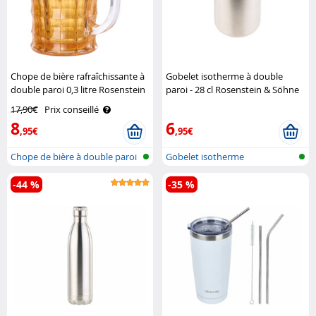
Chope de bière rafraîchissante à
Gobelet isotherme à double
double paroi 0,3 litre Rosenstein
paroi - 28 cl Rosenstein & Söhne
& Söhne
17,90€
Prix conseillé
8
6
,95€
,95€
Chope de bière à double paroi
Gobelet isotherme
-44 %
-35 %