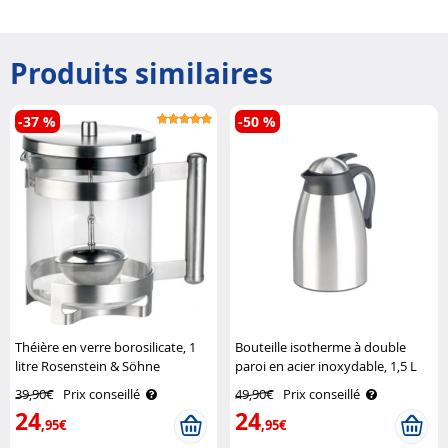
Produits similaires
-37 %
-50 %
Théière en verre borosilicate, 1
Bouteille isotherme à double
litre Rosenstein & Söhne
paroi en acier inoxydable, 1,5 L
Rosenstein & Söhne
39,90€
Prix conseillé
49,90€
Prix conseillé
24
24
,95€
,95€