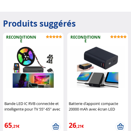
Produits suggérés
RECONDITIONN
RECONDITIONN
É
É
Bande LED IC RVB connectée et
Batterie d'appoint compacte
intelligente pour TV 55"-65" avec
20000 mAh avec écran LED
boîtier de synchronisation HDMI
(Reconditionné) Revolt
Luminea Home Control
65
26
,21€
,21€