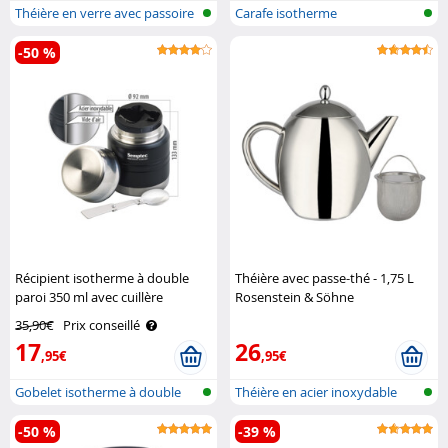
Théière en verre avec passoire
Carafe isotherme
à th..
-50 %
Récipient isotherme à double
Théière avec passe-thé - 1,75 L
paroi 350 ml avec cuillère
Rosenstein & Söhne
Semptec
35,90€
Prix conseillé
17
26
,95€
,95€
Gobelet isotherme à double
Théière en acier inoxydable
paroi po..
-50 %
-39 %