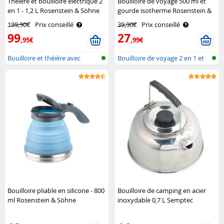
Théière et bouilloire électrique 2
Bouilloire de voyage 500 ml et
en 1 - 1,2 L Rosenstein & Söhne
gourde isotherme Rosenstein &
Söhne
199,90€
Prix conseillé
39,90€
Prix conseillé
99
27
,95€
,99€
Bouilloire et théière avec
Bouilloire de voyage 2 en 1 et
sélectio..
bout..
Bouilloire pliable en silicone - 800
Bouilloire de camping en acier
ml Rosenstein & Söhne
inoxydable 0,7 L Semptec