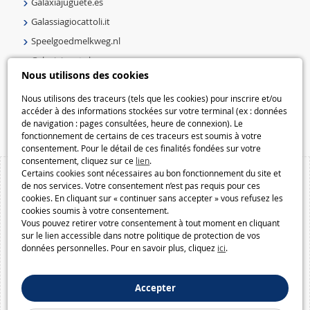
Galaxiajuguete.es
Galassiagiocattoli.it
Speelgoedmelkweg.nl
Galaxiejouets.be
Nous utilisons des cookies
Galaxiespielzeug.be
Nous utilisons des traceurs (tels que les cookies) pour inscrire et/ou
Speelgoedmelkweg.be
accéder à des informations stockées sur votre terminal (ex : données
Macway.com
de navigation : pages consultées, heure de connexion). Le
fonctionnement de certains de ces traceurs est soumis à votre
consentement. Pour le détail de ces finalités fondées sur votre
consentement, cliquez sur ce
lien
.
Certains cookies sont nécessaires au bon fonctionnement du site et
de nos services. Votre consentement n’est pas requis pour ces
cookies. En cliquant sur « continuer sans accepter » vous refusez les
cookies soumis à votre consentement.
Vous pouvez retirer votre consentement à tout moment en cliquant
sur le lien accessible dans notre politique de protection de vos
données personnelles. Pour en savoir plus, cliquez
ici
.
Accepter