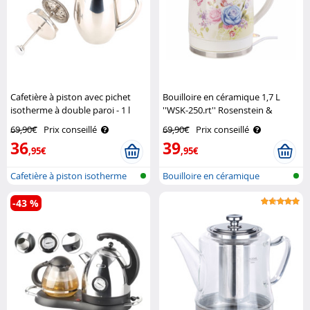
Cafetière à piston avec pichet
Bouilloire en céramique 1,7 L
isotherme à double paroi - 1 l
''WSK-250.rt'' Rosenstein &
Rosenstein & Söhne
Söhne
69,90€
Prix conseillé
69,90€
Prix conseillé
36
39
,95€
,95€
Cafetière à piston isotherme
Bouilloire en céramique
-43 %