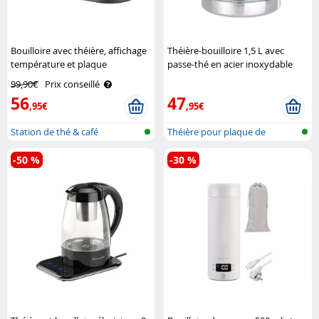
Bouilloire avec théière, affichage
Théière-bouilloire 1,5 L avec
température et plaque
passe-thé en acier inoxydable
chauffante Rosenstein & Söhne
Rosenstein & Söhne
99,90€
Prix conseillé
56
47
,95€
,95€
Station de thé & café
Théière pour plaque de
cuisson
-50 %
-30 %