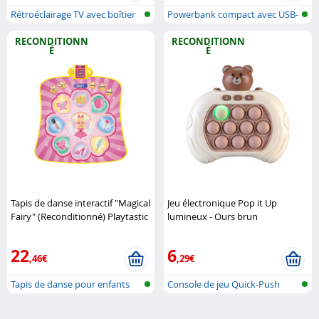
Rétroéclairage TV avec boîtier
Powerbank compact avec USB-
de s..
C Power ..
RECONDITIONN
RECONDITIONN
É
É
Tapis de danse interactif "Magical
Jeu électronique Pop it Up
Fairy" (Reconditionné) Playtastic
lumineux - Ours brun
(Reconditionné) Playtastic
22
6
,46€
,29€
Tapis de danse pour enfants
Console de jeu Quick-Push
avec lu..
Bubble av..