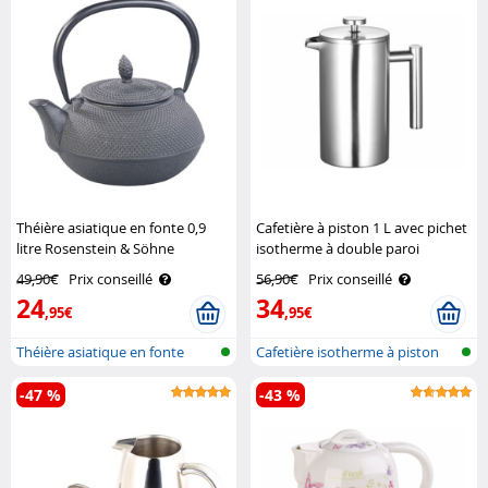
Théière asiatique en fonte 0,9
Cafetière à piston 1 L avec pichet
litre Rosenstein & Söhne
isotherme à double paroi
Rosenstein & Söhne
49,90€
Prix conseillé
56,90€
Prix conseillé
24
34
,95€
,95€
Théière asiatique en fonte
Cafetière isotherme à piston
isolat..
-47 %
-43 %