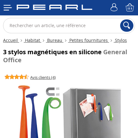
Accueil
Habitat
Bureau
Petites fournitures
Stylos
3 stylos magnétiques en silicone
General
Office
Avis clients (4)