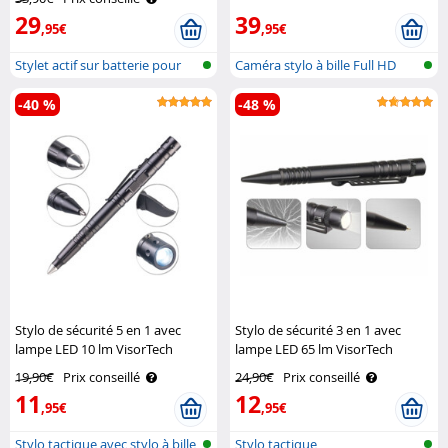
29
39
,95€
,95€
Stylet actif sur batterie pour
Caméra stylo à bille Full HD
écra..
-40 %
-48 %
Stylo de sécurité 5 en 1 avec
Stylo de sécurité 3 en 1 avec
lampe LED 10 lm VisorTech
lampe LED 65 lm VisorTech
19,90€
Prix conseillé
24,90€
Prix conseillé
11
12
,95€
,95€
Stylo tactique avec stylo à bille,
Stylo tactique