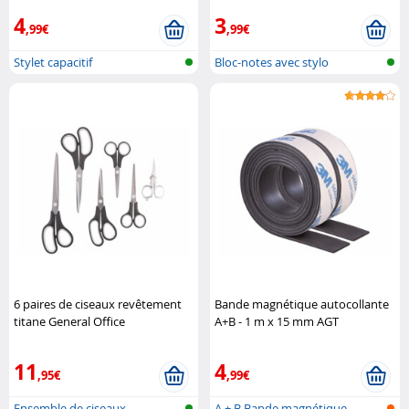
4
3
,99€
,99€
Stylet capacitif
Bloc-notes avec stylo
6 paires de ciseaux revêtement
Bande magnétique autocollante
titane General Office
A+B - 1 m x 15 mm AGT
11
4
,95€
,99€
Ensemble de ciseaux
A + B Bande magnétique