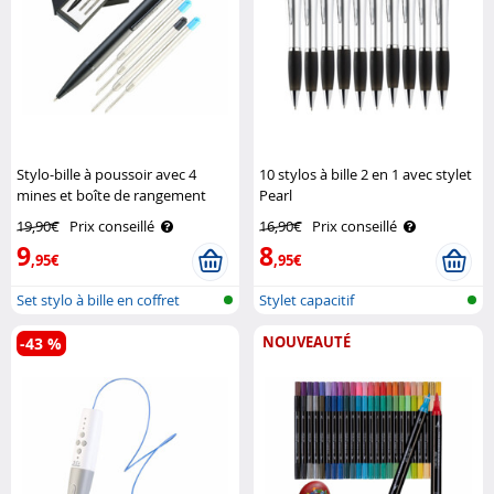
Stylo-bille à poussoir avec 4
10 stylos à bille 2 en 1 avec stylet
mines et boîte de rangement
Pearl
Pearl
19,90€
Prix conseillé
16,90€
Prix conseillé
9
8
,95€
,95€
Set stylo à bille en coffret
Stylet capacitif
cadeau
NOUVEAUTÉ
-43 %