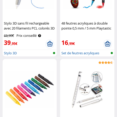
Stylo 3D sans fil rechargeable
48 feutres acryliques à double
avec 20 filaments PCL colorés 3D
pointe 0,5 mm / 5 mm Playtastic
FreeSculpt
69,90€
Prix conseillé
39
16
,95€
,99€
Stylo 3D
Set de feutres acryliques