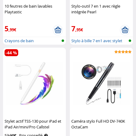
10 feutres de bain lavables
Stylo-outil 7 en 1 avec règle
Playtastic
intégrée Pearl
5
7
,99€
,95€
Crayons de bain
Stylo à bille 7 en1 avec stylet
-44 %
Stylet actif TSS-130 pour iPad et
Caméra stylo Full HD DV-740K
iPad Air/mini/Pro Callstel
OctaCam
53,90€
Prix conseillé