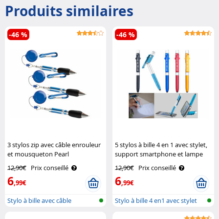
Produits similaires
-46 %
-46 %
3 stylos zip avec câble enrouleur
5 stylos à bille 4 en 1 avec stylet,
et mousqueton Pearl
support smartphone et lampe
led Pearl
12,90€
Prix conseillé
12,90€
Prix conseillé
6
6
,99€
,99€
Stylo à bille avec câble
Stylo à bille 4 en1 avec stylet
rétractabl..