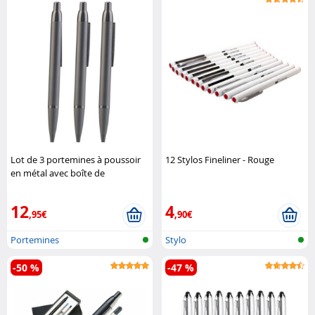
Lot de 3 portemines à poussoir
12 Stylos Fineliner - Rouge
en métal avec boîte de
rangement Pearl
12
4
,95€
,90€
Portemines
Stylo
-50 %
-47 %