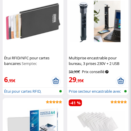
Étui RFID/NFC pour cartes
Multiprise encastrable pour
bancaires
Semptec
bureau, 3 prises 230V + 2 USB
Revolt
59,90€
Prix conseillé
6
29
,95€
,95€
Étui pour cartes RFID,
Prise secteur encastrable avec
aluminium, m...
pris...
-41 %