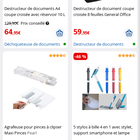
Destructeur de documents A4
Destructeur de document coupe
coupe croisée avec réservoir 10 L
croisée 8 feuilles General Office
General Office
General Office
129,90€
Prix conseillé
64
59
,95€
,95€
Déchiqueteuse de documents
Destructeur de documents
avec réc...
-46 %
Agrafeuse pour pinces à clipser
5 stylos à bille 4 en 1 avec stylet,
Maxi Pinces
Pearl
support smartphone et lampe
led
Pearl