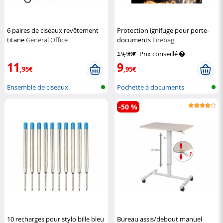
6 paires de ciseaux revêtement
Protection ignifuge pour porte-
titane
General Office
documents
Firebag
19,90€
Prix conseillé
11
9
,95€
,95€
Ensemble de ciseaux
Pochette à documents
ignifugée
-50 %
10 recharges pour stylo bille bleu
Bureau assis/debout manuel