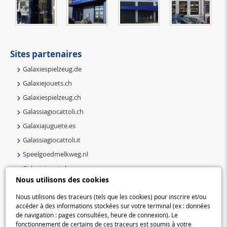
Sites partenaires
Galaxiespielzeug.de
Galaxiejouets.ch
Galaxiespielzeug.ch
Galassiagiocattoli.ch
Galaxiajuguete.es
Galassiagiocattoli.it
Speelgoedmelkweg.nl
Galaxiejouets.be
Nous utilisons des cookies
Galaxiespielzeug.be
Speelgoedmelkweg.be
Nous utilisons des traceurs (tels que les cookies) pour inscrire et/ou
accéder à des informations stockées sur votre terminal (ex : données
Macway.com
de navigation : pages consultées, heure de connexion). Le
fonctionnement de certains de ces traceurs est soumis à votre