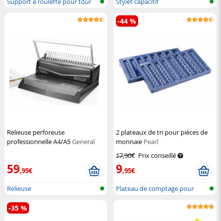
Support à roulette pour tour
Stylet capacitif
d'ordi...
-44 %
Relieuse perforeuse
2 plateaux de tri pour pièces de
professionnelle A4/A5
General
monnaie
Pearl
Office
17,90€
Prix conseillé
59
9
,95€
,95€
Relieuse
Plateau de comptage pour
pièces de...
-35 %