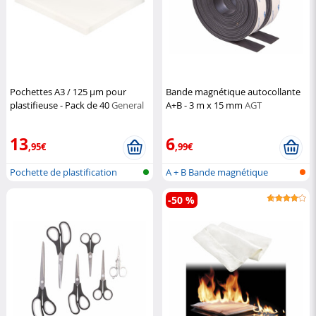
Pochettes A3 / 125 µm pour
Bande magnétique autocollante
plastifieuse - Pack de 40
General
A+B - 3 m x 15 mm
AGT
Office
13
6
,95€
,99€
Pochette de plastification
A + B Bande magnétique
adhésive (ba...
-50 %