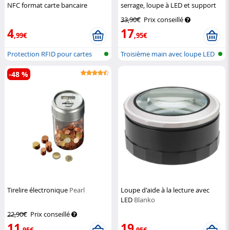
NFC format carte bancaire
serrage, loupe à LED et support
Semptec
pour fer à souder
AGT
33,90€
Prix conseillé
4
17
,99€
,95€
Protection RFID pour cartes
Troisième main avec loupe LED
-48 %
Tirelire électronique
Pearl
Loupe d'aide à la lecture avec
LED
Blanko
22,90€
Prix conseillé
11
19
,95€
,95€