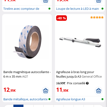
Tirelire avec compteur de
Loupe de lecture à LED à main
pièces
-40 %
Bande magnétique autocollante -
Agrafeuse à bras long pour
6 m x 35 mm
AGT
feuilles jusqu'à A3
General Office
19,90€
Prix conseillé
12
11
,95€
,95€
Bande métallique, autocollante
Agrafeuse longue A3