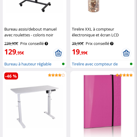
Bureau assis/debout manuel
Tirelire XXL à compteur
avec roulettes - coloris noir
électronique et écran LCD
General Office
Infactory
239,90€
Prix conseillé
39,90€
Prix conseillé
129
19
,95€
,99€
Bureau à hauteur réglable
Tirelire avec compteur de
hydrauliq...
pièces
-46 %