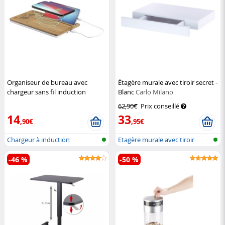
Organiseur de bureau avec
Étagère murale avec tiroir secret -
chargeur sans fil induction
Blanc
Carlo Milano
compatible Qi 10 W
Macway
62,90€
Prix conseillé
14
33
,90€
,95€
Chargeur à induction
Etagère murale avec tiroir
compatible Qi
-46 %
-50 %