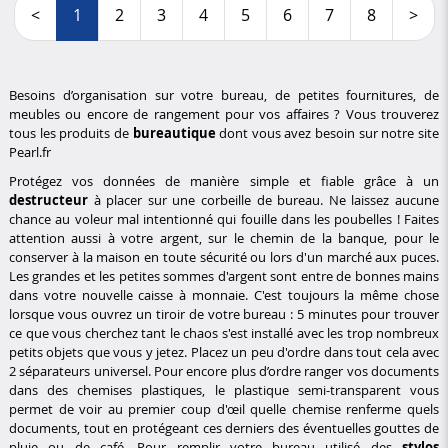
<
1
2
3
4
5
6
7
8
>
Besoins d’organisation sur votre bureau, de petites fournitures, de
meubles ou encore de rangement pour vos affaires ? Vous trouverez
tous les produits de
bureautique
dont vous avez besoin sur notre site
Pearl.fr
Protégez vos données de manière simple et fiable grâce à un
destructeur
à placer sur une corbeille de bureau. Ne laissez aucune
chance au voleur mal intentionné qui fouille dans les poubelles ! Faites
attention aussi à votre argent, sur le chemin de la banque, pour le
conserver à la maison en toute sécurité ou lors d'un marché aux puces.
Les grandes et les petites sommes d'argent sont entre de bonnes mains
dans votre nouvelle caisse à monnaie. C'est toujours la même chose
lorsque vous ouvrez un tiroir de votre bureau : 5 minutes pour trouver
ce que vous cherchez tant le chaos s'est installé avec les trop nombreux
petits objets que vous y jetez. Placez un peu d'ordre dans tout cela avec
2 séparateurs universel. Pour encore plus d’ordre ranger vos documents
dans des chemises plastiques, le plastique semi-transparent vous
permet de voir au premier coup d'œil quelle chemise renferme quels
documents, tout en protégeant ces derniers des éventuelles gouttes de
pluie ou de café. Pour remplir votre bureau utilisé des
stylos