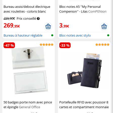
Bureau assis/debout électrique
Bloc-notes A5 ''My Personal
avec roulettes - coloris blanc
Compenion'' - Lilas
ComPENion
General Office
499,90€
Prix conseillé
269
3
,95€
,99€
Bureau à hauteur réglable
Bloc-notes avec stylo
-47 %
-33 %
50 badges porte nom avec pince
Portefeuille RFID avec poussoir 8
et épingle
General Office
cartes et compartiment monnaie
- coloris noir
Semptec