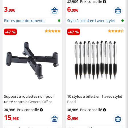
12,90€
Prix conseillé
3
6
,99€
,99€
Pinces pour documents
Stylo à bille 4 en1 avec stylet
-47 %
-47 %
Support à roulettes noir pour
10 stylos à bille 2 en 1 avec stylet
unité centrale
General Office
Pearl
29,90€
Prix conseillé
16,90€
Prix conseillé
15
8
,95€
,95€