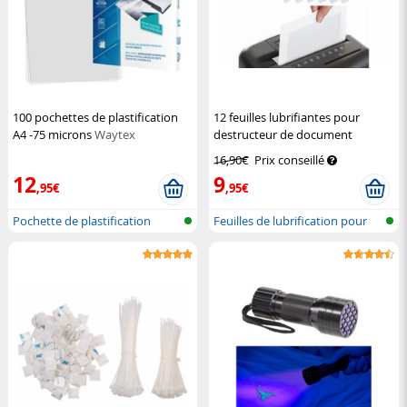
100 pochettes de plastification
12 feuilles lubrifiantes pour
A4 -75 microns
Waytex
destructeur de document
General Office
16,90€
Prix conseillé
12
9
,95€
,95€
Pochette de plastification
Feuilles de lubrification pour
dest...