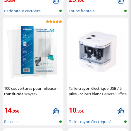
,99€
,95€
Perforateur circulaire
Loupe frontale
100 couvertures pour relieuse -
Taille-crayon électrique USB / à
translucide
Waytex
piles - coloris blanc
General Office
14
10
,95€
,95€
Relieuse
Taille-crayon électrique à
double t...