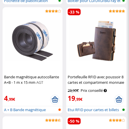
Pochette de plastification
Boîtier pour CD/DVD/Blu-ray et
clé...
-33 %
Bande magnétique autocollante
Portefeuille RFID avec poussoir 8
A+B - 1 m x 15 mm
AGT
cartes et compartiment monnaie
- marron
Semptec
29,90€
Prix conseillé
4
19
,99€
,99€
A + B Bande magnétique
Etui RFID pour cartes et billets
adhésive (ba...
de...
-50 %