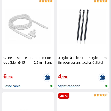
Gaine en spirale pour protection
3 stylos à bille 2 en 1 / stylet ultra
de câble - Ø 15 mm - 2,5 m - Blanc
fin pour écrans tactiles
Callstel
DeLock
6
4
,99€
,99€
Passe câble
Stylet capacitif
-46 %