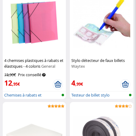
4 chemises plastiques à rabats et
Stylo détecteur de faux billets
élastiques - 4 coloris
General
Waytex
Office
19,90€
Prix conseillé
12
4
,95€
,99€
Chemises à rabats et
Testeur de billet stylo
élastiques