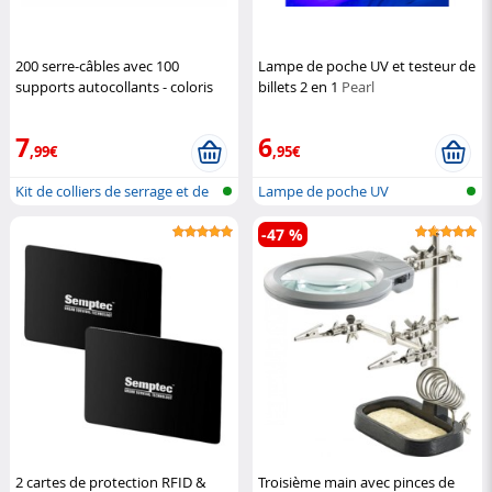
200 serre-câbles avec 100
Lampe de poche UV et testeur de
supports autocollants - coloris
billets 2 en 1
Pearl
blanc
AGT
7
6
,99€
,95€
Kit de colliers de serrage et de
Lampe de poche UV
fi...
-47 %
2 cartes de protection RFID &
Troisième main avec pinces de