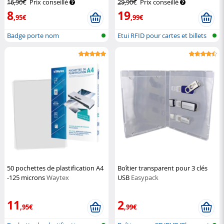
16,90€
Prix conseillé
29,90€
Prix conseillé
8
19
,95€
,99€
Badge porte nom
Etui RFID pour cartes et billets
de...
50 pochettes de plastification A4
Boîtier transparent pour 3 clés
-125 microns
Waytex
USB
Easypack
11
2
,95€
,99€