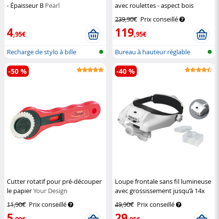
- Épaisseur B
Pearl
avec roulettes - aspect bois
General Office
239,90€
Prix conseillé
4
119
,95€
,95€
Recharge de stylo à bille
Bureau à hauteur réglable
hydrauliq...
-50 %
-40 %
Cutter rotatif pour pré-découper
Loupe frontale sans fil lumineuse
le papier
Your Design
avec grossissement jusqu’à 14x
AGT
11,90€
Prix conseillé
49,90€
Prix conseillé
5
29