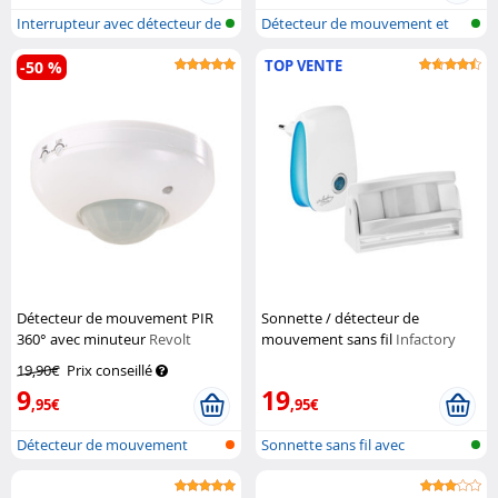
Interrupteur avec détecteur de
Détecteur de mouvement et
mouv...
de présen...
TOP VENTE
-50 %
Détecteur de mouvement PIR
Sonnette / détecteur de
360° avec minuteur
Revolt
mouvement sans fil
Infactory
19,90€
Prix conseillé
9
19
,95€
,95€
Détecteur de mouvement
Sonnette sans fil avec
230V
détecteur de...