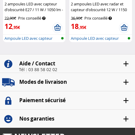
2 ampoules LED avec capteur
2 ampoules LED avec radar et
d'obscurité E27 / 11 W / 1050 lm -
capteur d'obscurité 12 W / 1150
blanc chaud
Luminea
lm - blanc du jour
Luminea
22,90€
Prix conseillé
36,90€
Prix conseillé
12
18
,95€
,95€
Ampoule LED avec capteur
Ampoule LED avec capteur
crépuscula...
crépuscula...
Aide / Contact
Tél : 03 88 58 02 02
Modes de livraison
Paiement sécurisé
Nos garanties