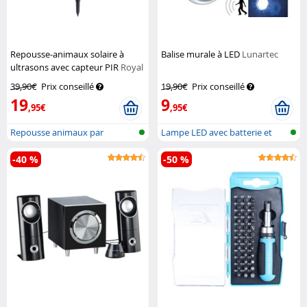
Repousse-animaux solaire à
Balise murale à LED
Lunartec
ultrasons avec capteur PIR
Royal
Gardineer
39,90€
Prix conseillé
19,90€
Prix conseillé
19
9
,95€
,95€
Repousse animaux par
Lampe LED avec batterie et
ultrasons avec...
détecteu...
-40 %
-50 %