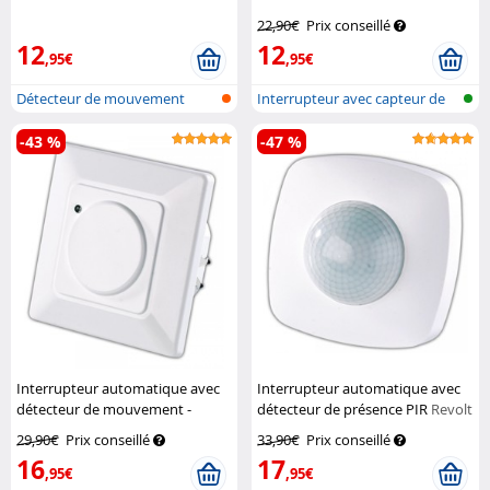
Revolt
22,90€
Prix conseillé
12
12
,95€
,95€
Détecteur de mouvement
Interrupteur avec capteur de
radar pour m...
mouvem...
-43 %
-47 %
Interrupteur automatique avec
Interrupteur automatique avec
détecteur de mouvement -
détecteur de présence PIR
Revolt
Radar
Revolt
29,90€
Prix conseillé
33,90€
Prix conseillé
16
17
,95€
,95€