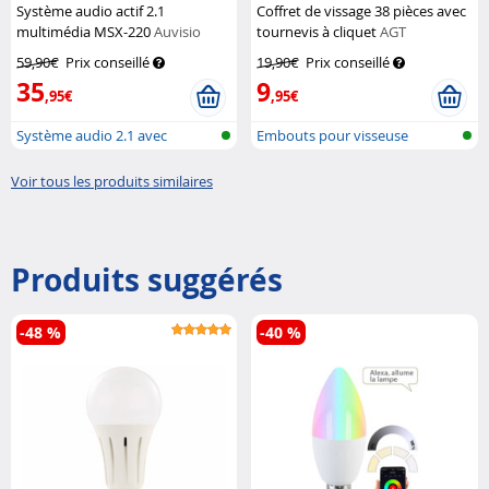
Système audio actif 2.1
Coffret de vissage 38 pièces avec
multimédia MSX-220
Auvisio
tournevis à cliquet
AGT
59,90€
Prix conseillé
19,90€
Prix conseillé
35
9
,95€
,95€
Système audio 2.1 avec
Embouts pour visseuse
caisson de b...
Voir tous les produits similaires
Produits suggérés
-48 %
-40 %