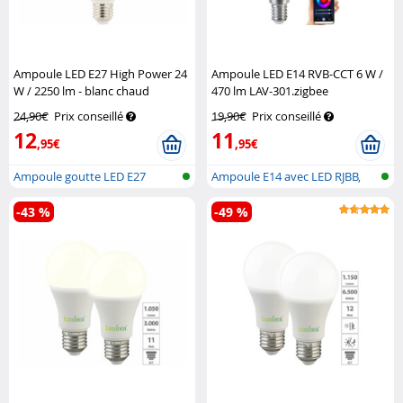
Ampoule LED E27 High Power 24
Ampoule LED E14 RVB-CCT 6 W /
W / 2250 lm - blanc chaud
470 lm LAV-301.zigbee
Luminea
compatible ZigBee
Luminea
24,90€
Prix conseillé
19,90€
Prix conseillé
Home Control
12
11
,95€
,95€
Ampoule goutte LED E27
Ampoule E14 avec LED RJBB,
(blanc neutr...
pour sys...
-43 %
-49 %