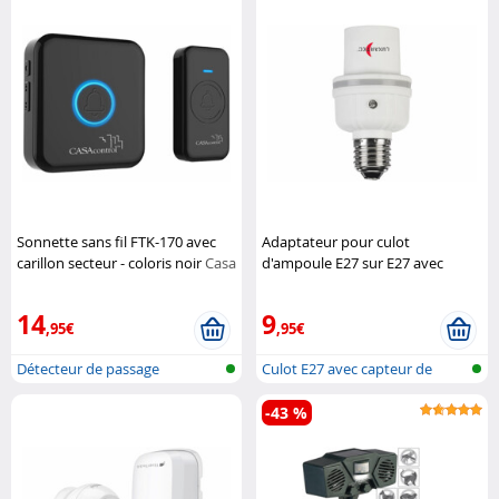
Sonnette sans fil FTK-170 avec
Adaptateur pour culot
carillon secteur - coloris noir
Casa
d'ampoule E27 sur E27 avec
Control
détecteur de luminosité et de
son
Lunartec
14
9
,95€
,95€
Détecteur de passage
Culot E27 avec capteur de
luminosit...
-43 %