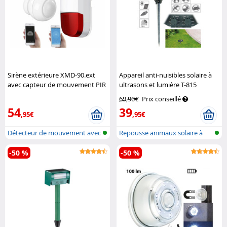
Sirène extérieure XMD-90.ext
Appareil anti-nuisibles solaire à
avec capteur de mouvement PIR
ultrasons et lumière T-815
connecté XMD-100.app
Exbuster
69,90€
Prix conseillé
VisorTech
54
39
,95€
,95€
Détecteur de mouvement avec
Repousse animaux solaire à
sirène...
ultrason...
-50 %
-50 %