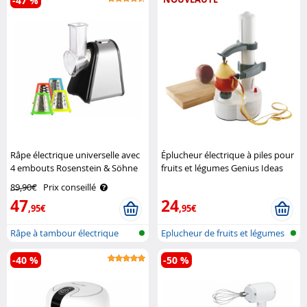
-47 %
Râpe électrique universelle avec
Éplucheur électrique à piles pour
4 embouts Rosenstein & Söhne
fruits et légumes Genius Ideas
89,90€
Prix conseillé
47
24
,95€
,95€
Râpe à tambour électrique
Eplucheur de fruits et légumes
-40 %
-50 %