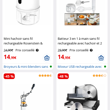
Mini hachoir sans fil
Batteur 3 en 1 à main sans fil
rechargeable Rosenstein &
rechargeable avec hachoir et 2
Söhne
fouets Rosenstein & Söhne
24,90€
Prix conseillé
29,90€
Prix conseillé
14
14
,99€
,95€
Broyeurs & mini-blenders sans
Mixeur USB rechargeable avec
fil
hacho..
-45 %
-48 %