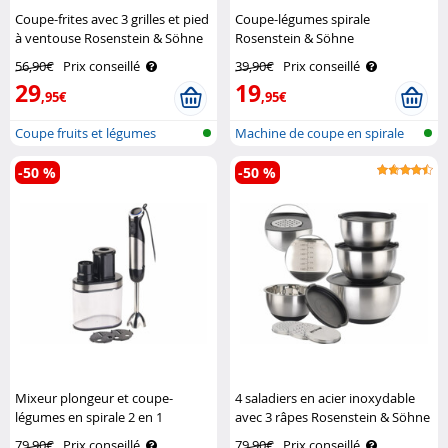
Coupe-frites avec 3 grilles et pied
Coupe-légumes spirale
à ventouse Rosenstein & Söhne
Rosenstein & Söhne
56,90€
Prix conseillé
39,90€
Prix conseillé
29
19
,95€
,95€
Coupe fruits et légumes
Machine de coupe en spirale
pour lé..
-50 %
-50 %
Mixeur plongeur et coupe-
4 saladiers en acier inoxydable
légumes en spirale 2 en 1
avec 3 râpes Rosenstein & Söhne
Rosenstein & Söhne
79,90€
Prix conseillé
79,90€
Prix conseillé