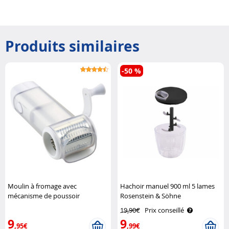
Produits similaires
-50 %
Moulin à fromage avec
Hachoir manuel 900 ml 5 lames
mécanisme de poussoir
Rosenstein & Söhne
automatique Leifheit
19,90€
Prix conseillé
9
9
,95€
,99€