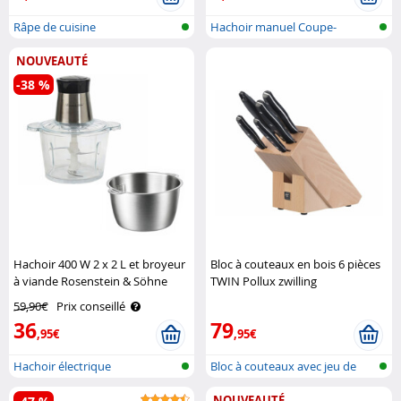
Râpe de cuisine
Hachoir manuel Coupe-
légumes avec c..
NOUVEAUTÉ
-38 %
Hachoir 400 W 2 x 2 L et broyeur
Bloc à couteaux en bois 6 pièces
à viande Rosenstein & Söhne
TWIN Pollux zwilling
59,90€
Prix conseillé
36
79
,95€
,95€
Hachoir électrique
Bloc à couteaux avec jeu de
couteau..
NOUVEAUTÉ