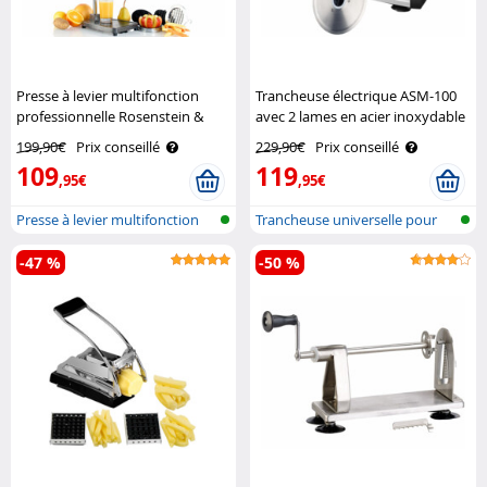
Presse à levier multifonction
Trancheuse électrique ASM-100
professionnelle Rosenstein &
avec 2 lames en acier inoxydable
Söhne
Rosenstein & Söhne
199,90€
Prix conseillé
229,90€
Prix conseillé
109
119
,95€
,95€
Presse à levier multifonction
Trancheuse universelle pour
aliment..
-47 %
-50 %