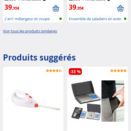
39
39
,95€
,95€
2 en1 mélangeur et coupe-
Ensemble de saladiers en acier
légumes à ..
inox..
Voir tous les produits similaires
Produits suggérés
-33 %