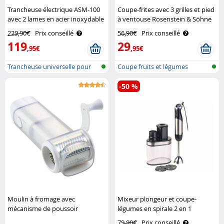
Trancheuse électrique ASM-100
Coupe-frites avec 3 grilles et pied
avec 2 lames en acier inoxydable
à ventouse Rosenstein & Söhne
Rosenstein & Söhne
229,90€
Prix conseillé
56,90€
Prix conseillé
119
29
,95€
,95€
Trancheuse universelle pour
Coupe fruits et légumes
aliment..
-50 %
Moulin à fromage avec
Mixeur plongeur et coupe-
mécanisme de poussoir
légumes en spirale 2 en 1
automatique Leifheit
Rosenstein & Söhne
79,90€
Prix conseillé