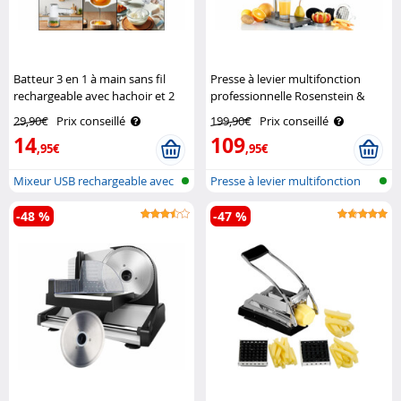
Batteur 3 en 1 à main sans fil
Presse à levier multifonction
rechargeable avec hachoir et 2
professionnelle Rosenstein &
fouets Rosenstein & Söhne
Söhne
29,90€
Prix conseillé
199,90€
Prix conseillé
14
109
,95€
,95€
Mixeur USB rechargeable avec
Presse à levier multifonction
hacho..
-48 %
-47 %