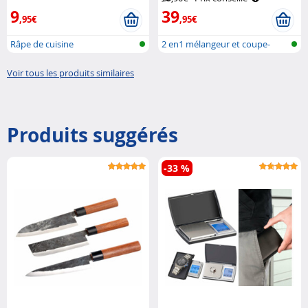
9
39
,95€
,95€
Râpe de cuisine
2 en1 mélangeur et coupe-
légumes à ..
Voir tous les produits similaires
Produits suggérés
-33 %