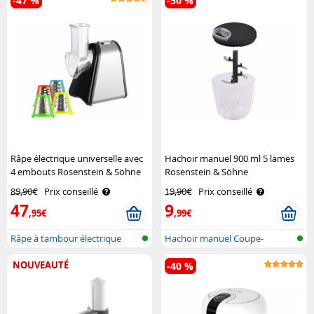
-47 %
-50 %
Râpe électrique universelle avec
Hachoir manuel 900 ml 5 lames
4 embouts Rosenstein & Söhne
Rosenstein & Söhne
89,90€
Prix conseillé
19,90€
Prix conseillé
47
9
,95€
,99€
Râpe à tambour électrique
Hachoir manuel Coupe-
légumes avec c..
NOUVEAUTÉ
-40 %