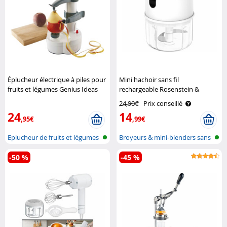
Éplucheur électrique à piles pour
Mini hachoir sans fil
fruits et légumes Genius Ideas
rechargeable Rosenstein &
Söhne
24,90€
Prix conseillé
24
14
,95€
,99€
Eplucheur de fruits et légumes
Broyeurs & mini-blenders sans
fil
-50 %
-45 %