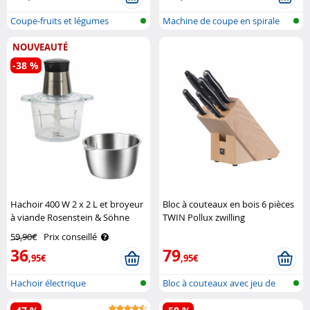
Coupe-fruits et légumes
Machine de coupe en spirale
multifoncti..
pour lé..
NOUVEAUTÉ
-38 %
Hachoir 400 W 2 x 2 L et broyeur
Bloc à couteaux en bois 6 pièces
à viande Rosenstein & Söhne
TWIN Pollux zwilling
59,90€
Prix conseillé
36
79
,95€
,95€
Hachoir électrique
Bloc à couteaux avec jeu de
couteau..