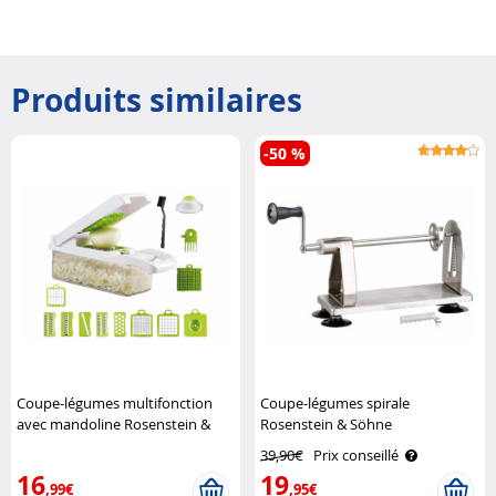
Produits similaires
-50 %
Coupe-légumes multifonction
Coupe-légumes spirale
avec mandoline Rosenstein &
Rosenstein & Söhne
Söhne
39,90€
Prix conseillé
16
19
,99€
,95€