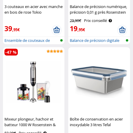
3 couteaux en acier avec manche
Balance de précision numérique,
en bois de rose Tokio
précision 0,01 g près Rosenstein
Kitchenware
& Söhne
29,90€
Prix conseillé
39
19
,95€
,95€
Ensemble de couteaux de
Balance de précision digitale
cuisine fai..
-47 %
Mixeur plongeur, hachoir et
Boîte de conservation en acier
batteur 1000 W Rosenstein &
inoxydable 3 litres Tefal
Söhne