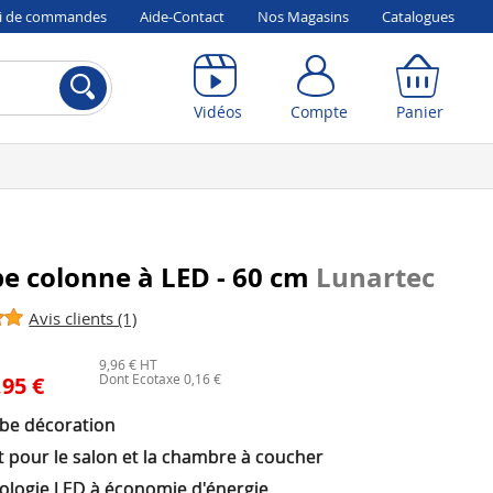
vi de commandes
Aide-Contact
Nos Magasins
Catalogues
Compte
Panier
Vidéos
Compte
Panier
e colonne à LED - 60 cm
Lunartec
Avis clients (1)
9,96 € HT
Dont Ecotaxe 0,16 €
,95 €
be décoration
t pour le salon et la chambre à coucher
ologie LED à économie d'énergie