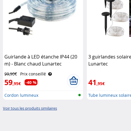
Guirlande à LED étanche IP44 (20
3 guirlandes solair
m) - Blanc chaud Lunartec
Lunartec
99,90€
Prix conseillé
59
41
-40 %
,95€
,95€
Cordon lumineux
Tube lumineux solair
Voir tous les produits similaires