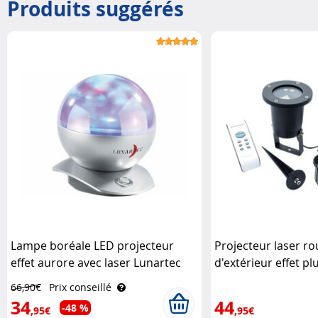
Produits suggérés
Lampe boréale LED projecteur
Projecteur laser ro
effet aurore avec laser Lunartec
d'extérieur effet plu
Premium Lunartec
66,90€
Prix conseillé
34
44
-48 %
,95€
,95€