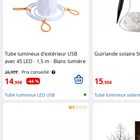
Tube lumineux d'extérieur USB
Guirlande solaire 
avec 45 LED - 1,5 m - Blanc lumière
du jour Lunartec
26,90€
Prix conseillé
14
15
-44 %
,95€
,95€
Tube lumineux LED USB
Tube lumineux solair