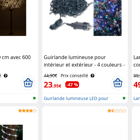
 cm avec 600
Guirlande lumineuse pour
La
c
intérieur et extérieur - 4 couleurs -
co
32 m Lunartec
Ho
é
44,90€
Prix conseillé
99
23
4
-47 %
,95€
Guirlande lumineuse LED pour
La
intéri..
s..