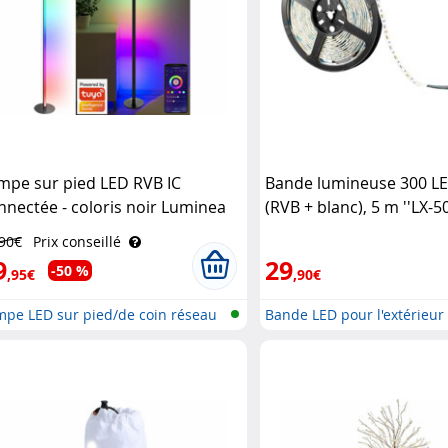
mpe sur pied LED RVB IC
Bande lumineuse 300 L
nnectée - coloris noir Luminea
(RVB + blanc), 5 m ''LX-50
me Control
extérieur Lunartec
,90€
Prix conseillé
9
29
-50 %
,95€
,90€
mpe LED sur pied/de coin réseau
Bande LED pour l'extérieur