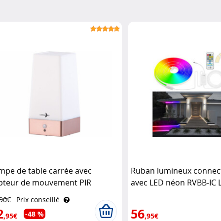
mpe de table carrée avec
Ruban lumineux connec
pteur de mouvement PIR
avec LED néon RVBB-IC 
chargeable Lunartec
,90€
Prix conseillé
2
56
-48 %
,95€
,95€