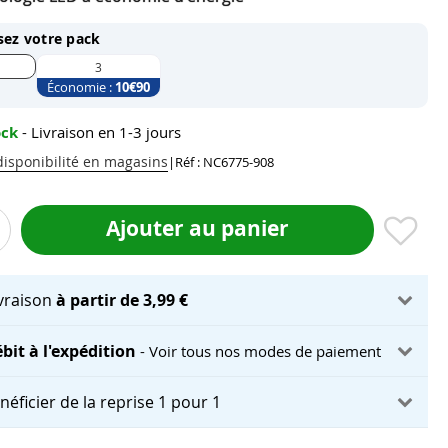
sez votre pack
3
Économie :
10
€90
ock
- Livraison en 1-3 jours
 disponibilité en magasins
|
Réf : NC6775-908
Ajouter au panier
ivraison
à partir de 3,99 €
bit à l'expédition
- Voir tous nos modes de paiement
néficier de la reprise 1 pour 1