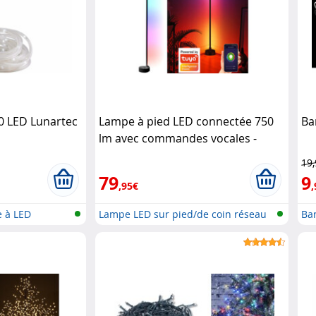
50 LED Lunartec
Lampe à pied LED connectée 750
Ba
lm avec commandes vocales -
coloris noir Luminea
19
79
9
,95€
,
e à LED
Lampe LED sur pied/de coin réseau
Ban
s..