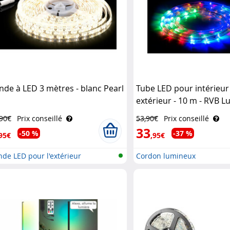
nde à LED 3 mètres - blanc Pearl
Tube LED pour intérieur
extérieur - 10 m - RVB L
,90€
Prix conseillé
53,90€
Prix conseillé
33
-50 %
-37 %
95€
,95€
de LED pour l'extérieur
Cordon lumineux