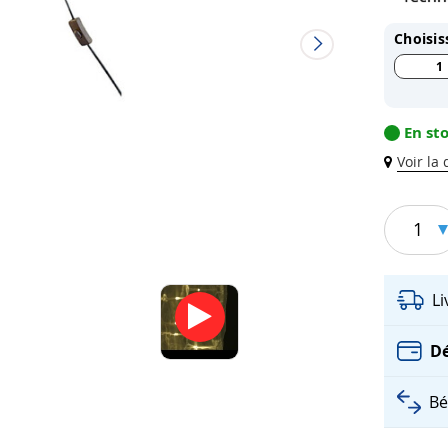
Choisis
1
En st
Voir la
1
L
Dé
Bé