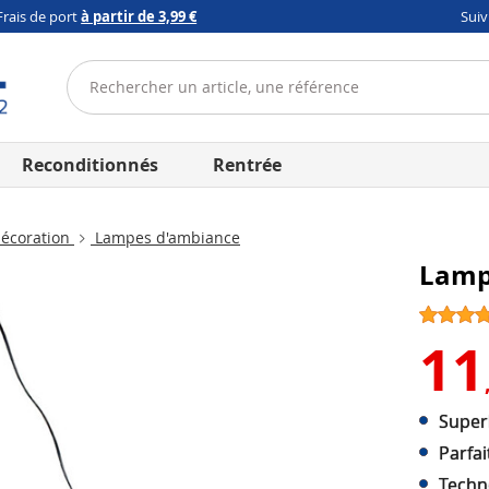
Frais de port
à partir de 3,99 €
Sui
Reconditionnés
Rentrée
écoration
Lampes d'ambiance
Lamp
11
Super
Parfai
Techn