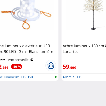
be lumineux d'extérieur USB
Arbre lumineux 150 cm 
ec 90 LED - 3 m - Blanc lumière
Lunartec
 jour Lunartec
,90€
Prix conseillé
2
59
-49 %
,95€
,99€
be lumineux LED USB
Arbre à LED