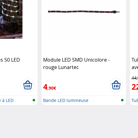
es 50 LED
Module LED SMD Unicolore -
Tu
rouge Lunartec
av
du
44
4
2
,90€
e à LED
Bande LED lumineuse
Tu