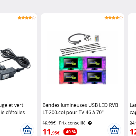
uge et vert
Bandes lumineuses USB LED RVB
La
ie d'étoiles
LT-200.col pour TV 46 à 70"
ca
Lunartec
re
19,90€
Prix conseillé
24
11
1
-40 %
,95€