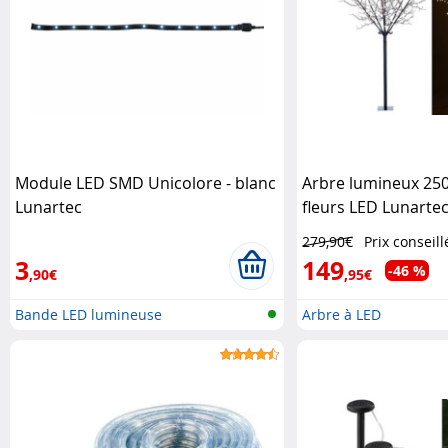
Module LED SMD Unicolore - blanc
Arbre lumineux 250
Lunartec
fleurs LED Lunarte
279,90€
Prix conseill
3
149
-46 %
,90€
,95€
Bande LED lumineuse
Arbre à LED