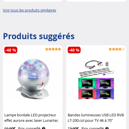
sans fi..
et batt..
Voir tous les produits similaires
Produits suggérés
-48 %
-40 %
Lampe boréale LED projecteur
Bandes lumineuses USB LED RVB
effet aurore avec laser Lunartec
LT-200.col pour TV 46 à 70"
Lunartec
66,90€
Prix conseillé
19,90€
Prix conseillé