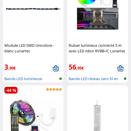
Module LED SMD Unicolore -
Ruban lumineux connecté 5 m
blanc Lunartec
avec LED néon RVBB-IC Lunartec
3
56
,90€
,95€
Bande LED lumineuse
Bande LED réseau sans fil en
RGBW
-44 %