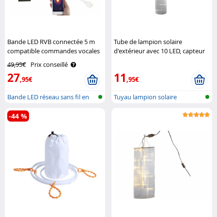
Bande LED RVB connectée 5 m
Tube de lampion solaire
compatible commandes vocales
d'extérieur avec 10 LED, capteur
Luminea Home Control
crépusculaire, blanc Lunartec
49,95€
Prix conseillé
27
11
,95€
,95€
Bande LED réseau sans fil en
Tuyau lampion solaire
RVB av..
-44 %