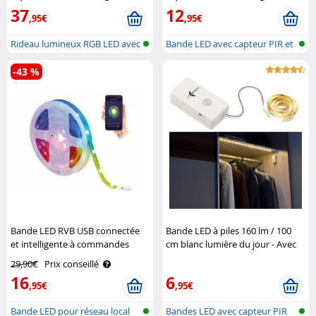
37
12
,95€
,95€
Rideau lumineux RGB LED avec
Bande LED avec capteur PIR et
réseau..
alime..
-43 %
Bande LED RVB USB connectée
Bande LED à piles 160 lm / 100
et intelligente à commandes
cm blanc lumière du jour - Avec
vocales WRL-34 Luminea Home
détecteur PIR Lunartec
29,90€
Prix conseillé
Control
16
6
,95€
,95€
Bande LED pour réseau local
Bandes LED avec capteur PIR