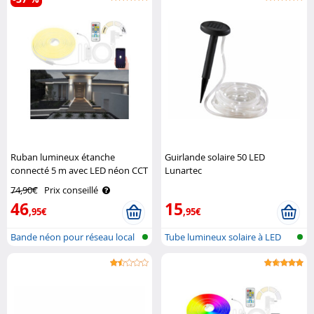
Ruban lumineux étanche
Guirlande solaire 50 LED
connecté 5 m avec LED néon CCT
Lunartec
Lunartec
74,90€
Prix conseillé
46
15
,95€
,95€
Bande néon pour réseau local
Tube lumineux solaire à LED
sans f..