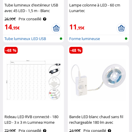
Tube lumineux d'extérieur USB
Lampe colonne à LED - 60 cm
avec 45 LED - 1,5 m - Blanc
Lunartec
lumière du jour Lunartec
26,90€
Prix conseillé
14
11
,95€
,95€
Tube lumineux LED USB
Forme lumineuse
-48 %
-48 %
Rideau LED RVB connecté - 180
Bande LED blanc chaud sans fil
LED - 3 x 3 m Luminea Home
rechargeable 180 lm avec
Control
capteur PIR – 1 m Lunartec
72,90€
Prix conseillé
24,90€
Prix conseillé