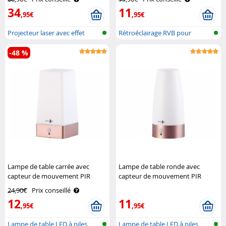
34
11
,95€
,95€
Projecteur laser avec effet
Rétroéclairage RVB pour
lumière..
téléviseur
-48 %
Lampe de table carrée avec
Lampe de table ronde avec
capteur de mouvement PIR
capteur de mouvement PIR
rechargeable Lunartec
rechargeable Lunartec
24,90€
Prix conseillé
12
11
,95€
,95€
Lampe de table LED à piles
Lampe de table LED à piles