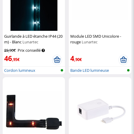
Guirlande à LED étanche IP44 (20
Module LED SMD Unicolore -
m) - Blanc
Lunartec
rouge
Lunartec
89,90€
Prix conseillé
46
4
,95€
,90€
Cordon lumineux
Bande LED lumineuse