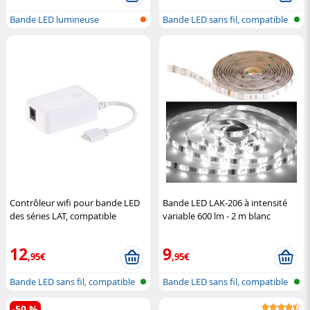
Bande LED lumineuse
Bande LED sans fil, compatible
avec...
Contrôleur wifi pour bande LED
Bande LED LAK-206 à intensité
des séries LAT, compatible
variable 600 lm - 2 m blanc
Amazon Alexa
Luminea Home
lumière du jour
Luminea
Control
12
9
,95€
,95€
Bande LED sans fil, compatible
Bande LED sans fil, compatible
avec...
avec...
-50 %