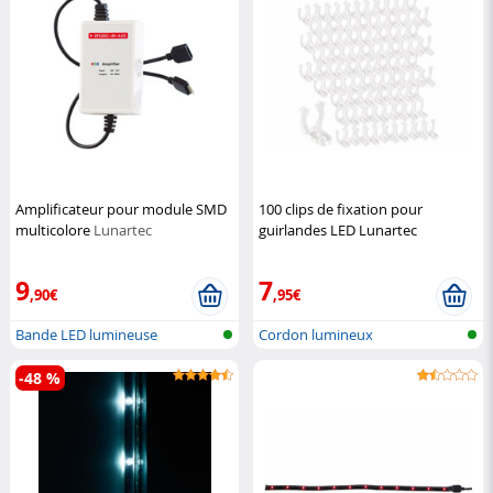
Amplificateur pour module SMD
100 clips de fixation pour
multicolore
Lunartec
guirlandes LED Lunartec
Lunartec
9
7
,90€
,95€
Bande LED lumineuse
Cordon lumineux
-48 %