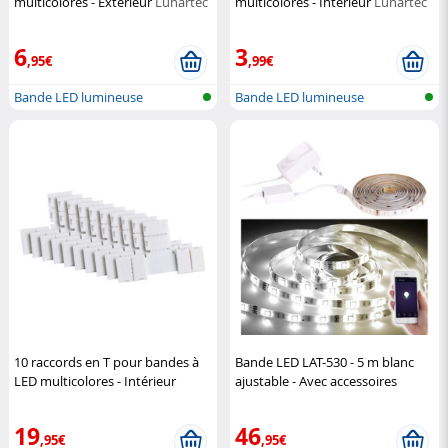
multicolores - Extérieur
Lunartec
multicolores - Intérieur
Lunartec
6
3
,95€
,99€
Bande LED lumineuse
Bande LED lumineuse
10 raccords en T pour bandes à
Bande LED LAT-530 - 5 m blanc
LED multicolores - Intérieur
ajustable - Avec accessoires
Lunartec
Luminea
19
46
,95€
,95€