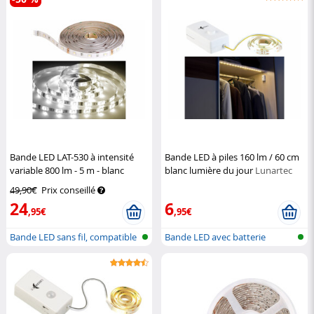
Bande LED LAT-530 à intensité
Bande LED à piles 160 lm / 60 cm
variable 800 lm - 5 m - blanc
blanc lumière du jour
Lunartec
ajustable
Luminea Home Control
49,90€
Prix conseillé
24
6
,95€
,95€
Bande LED sans fil, compatible
Bande LED avec batterie
avec...