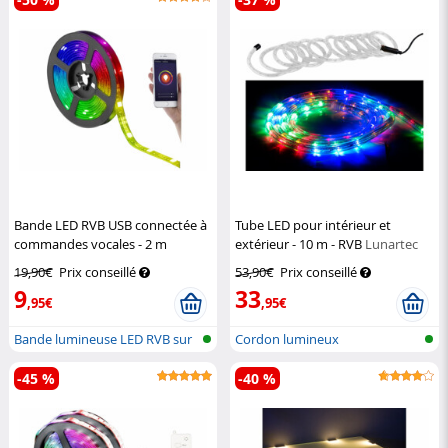
Bande LED RVB USB connectée à
Tube LED pour intérieur et
commandes vocales - 2 m
extérieur - 10 m - RVB
Lunartec
Luminea Home Control
19,90€
Prix conseillé
53,90€
Prix conseillé
9
33
,95€
,95€
Bande lumineuse LED RVB sur
Cordon lumineux
réseau...
-45 %
-40 %