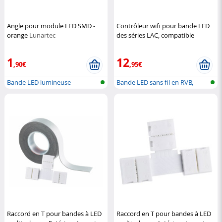
Angle pour module LED SMD -
Contrôleur wifi pour bande LED
orange
Lunartec
des séries LAC, compatible
Amazon Alexa
Luminea Home
Control
1
12
,90€
,95€
Bande LED lumineuse
Bande LED sans fil en RVB,
compatib...
Raccord en T pour bandes à LED
Raccord en T pour bandes à LED