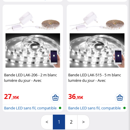
avec...
RGBW
Bande LED LAK-206 - 2 m blanc
Bande LED LAK-515 - 5 m blanc
lumière du jour - Avec
lumière du jour - Avec
accessoires
Luminea Home
accessoires
Luminea Home
Control
Control
27
36
,95€
,95€
Bande LED sans fil, compatible
Bande LED sans fil, compatible
avec...
avec...
<
1
2
>