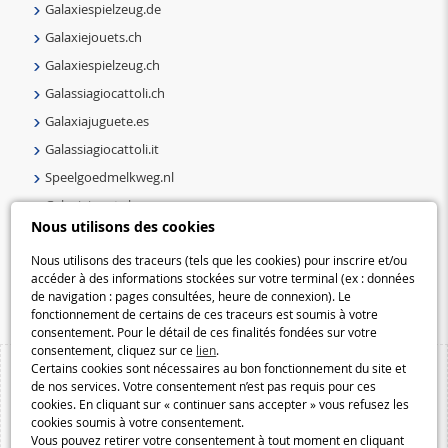
Galaxiespielzeug.de
Galaxiejouets.ch
Galaxiespielzeug.ch
Galassiagiocattoli.ch
Galaxiajuguete.es
Galassiagiocattoli.it
Speelgoedmelkweg.nl
Galaxiejouets.be
Nous utilisons des cookies
Galaxiespielzeug.be
Speelgoedmelkweg.be
Nous utilisons des traceurs (tels que les cookies) pour inscrire et/ou
accéder à des informations stockées sur votre terminal (ex : données
Macway.com
de navigation : pages consultées, heure de connexion). Le
fonctionnement de certains de ces traceurs est soumis à votre
consentement. Pour le détail de ces finalités fondées sur votre
consentement, cliquez sur ce
lien
.
Certains cookies sont nécessaires au bon fonctionnement du site et
de nos services. Votre consentement n’est pas requis pour ces
cookies. En cliquant sur « continuer sans accepter » vous refusez les
cookies soumis à votre consentement.
Vous pouvez retirer votre consentement à tout moment en cliquant