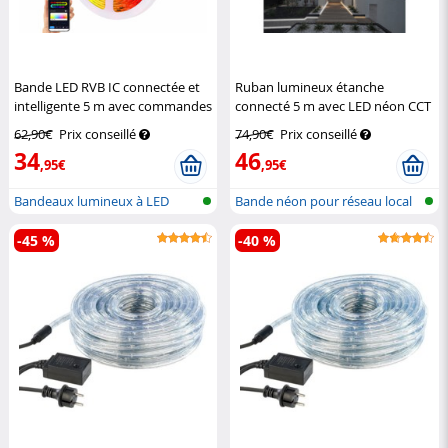
Bande LED RVB IC connectée et
Ruban lumineux étanche
intelligente 5 m avec commandes
connecté 5 m avec LED néon CCT
vocales
Luminea Home Control
Lunartec
62,90€
Prix conseillé
74,90€
Prix conseillé
34
46
,95€
,95€
Bandeaux lumineux à LED
Bande néon pour réseau local
RVBIC avec...
sans f...
-45 %
-40 %