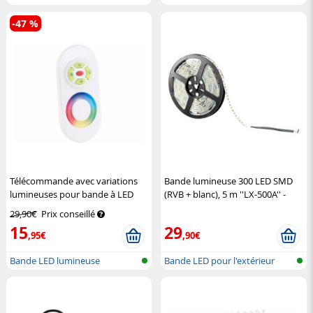
-47 %
Télécommande avec variations
Bande lumineuse 300 LED SMD
lumineuses pour bande à LED
(RVB + blanc), 5 m ''LX-500A'' -
Lunartec
extérieur
Lunartec
29,90€
Prix conseillé
15
29
,95€
,90€
Bande LED lumineuse
Bande LED pour l'extérieur