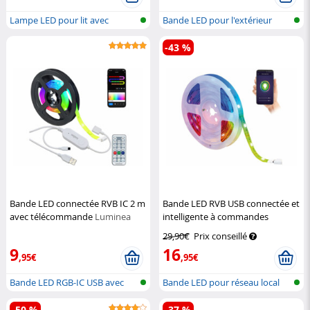
Lampe LED pour lit avec
Bande LED pour l'extérieur
détecteur d...
-43 %
Bande LED connectée RVB IC 2 m
Bande LED RVB USB connectée et
avec télécommande
Luminea
intelligente à commandes
Home Control
vocales WRL-34
Luminea Home
29,90€
Prix conseillé
Control
9
16
,95€
,95€
Bande LED RGB-IC USB avec
Bande LED pour réseau local
Bluetooth...
sans fi...
-50 %
-37 %