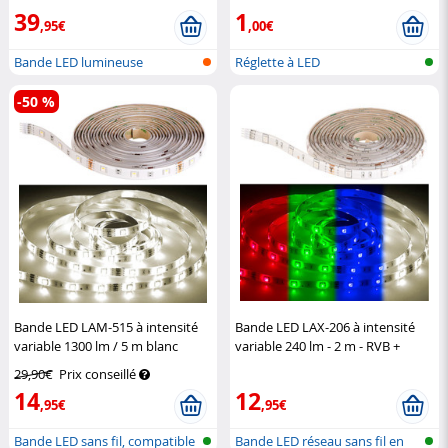
39
1
,95€
,00€
Bande LED lumineuse
Réglette à LED
-50 %
Bande LED LAM-515 à intensité
Bande LED LAX-206 à intensité
variable 1300 lm / 5 m blanc
variable 240 lm - 2 m - RVB +
chaud
Luminea Home Control
Blanc chaud
Luminea Home
29,90€
Prix conseillé
Control
14
12
,95€
,95€
Bande LED sans fil, compatible
Bande LED réseau sans fil en