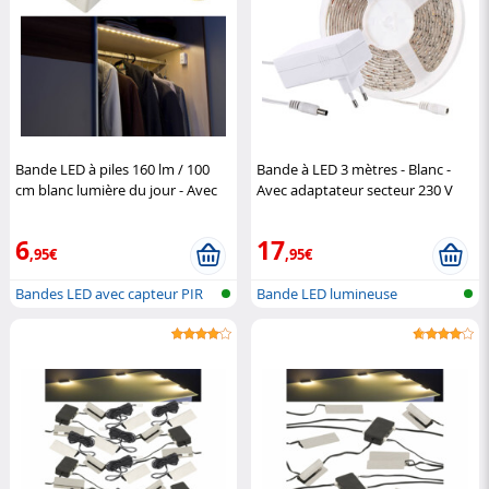
Bande LED à piles 160 lm / 100
Bande à LED 3 mètres - Blanc -
cm blanc lumière du jour - Avec
Avec adaptateur secteur 230 V
détecteur PIR
Lunartec
Pearl
6
17
,95€
,95€
Bandes LED avec capteur PIR
Bande LED lumineuse
et batt...