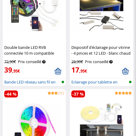
Double bande LED RVB
Dispositif d'éclairage pour vitrine
connectée 10 m compatible
- 4 pinces et 12 LED - blanc chaud
commandes vocales
Luminea
Lunartec
72,90€
Prix conseillé
29,90€
Prix conseillé
Home Control
39
17
,95€
,95€
Bande LED réseau sans fil en
Eclairage pour tablette en
RVB av...
verre
-44 %
-37 %