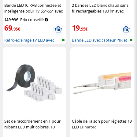
Bande LED IC RVB connectée et
2 bandes LED blanc chaud sans
intelligente pour TV 55"-65" avec
fil rechargeables 180 lm avec
caméra de synchronisation
capteur PIR – 1m
Lunartec
119,99€
Prix conseillé
Luminea Home Control
69
19
,95€
,95€
Rétro-éclairage TV LED avec
Bande LED avec capteur PIR et
caméra
alime...
Set de raccordement en T pour
Câble de liaison pour réglettes 19
rubans LED multicolores, 10
LED
Lunartec
raccords
Lunartec