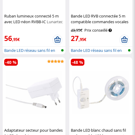
Ruban lumineux connecté 5 m
Bande LED RVB connectée 5 m
avec LED néon RVBB-IC
Lunartec
compatible commandes vocales
Luminea Home Control
49,95€
Prix conseillé
56
27
,95€
,95€
Bande LED réseau sans fil en
Bande LED réseau sans fil en
RGBW
RVB av...
-40 %
-48 %
Adaptateur secteur pour bandes
Bande LED blanc chaud sans fil