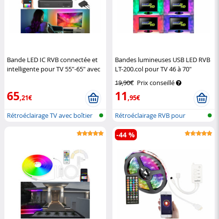
Bande LED IC RVB connectée et
Bandes lumineuses USB LED RVB
intelligente pour TV 55"-65" avec
LT-200.col pour TV 46 à 70"
boîtier de synchronisation HDMI
Lunartec
19,90€
Prix conseillé
Luminea Home Control
65
11
,21€
,95€
Rétroéclairage TV avec boîtier
Rétroéclairage RVB pour
de s...
téléviseur
-44 %