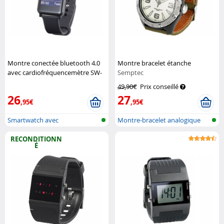
Montre conectée bluetooth 4.0
Montre bracelet étanche
avec cardiofréquencemètre SW-
Semptec
200.hr
Simvalley Mobile
49,90€
Prix conseillé
26
27
,95€
,95€
Smartwatch avec
Montre-bracelet analogique
cardiofréquencemètr...
d'extéri...
RECONDITIONN
É