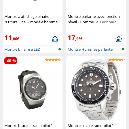
Montre à affichage binaire
Montre parlante avec fonction
''Future Line'' - modèle homme
réveil - Homme
St. Leonhard
(Reconditionné)
St. Leonhard
11
17
,86€
,95€
Montre binaire à LED
Montre Hommes parlante
-40 %
Montre bracelet radio pilotée
Montre solaire radio-pilotée