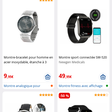
Montre-bracelet pour homme en
Montre sport connectée SW-520
acier inoxydable, étanche à 3
Newgen Medicals
atm
St. Leonhard
9
49
,95€
,95€
Montre analogique pour
Montre fitness avec affichage
homme en aci...
de l'...
-50 %