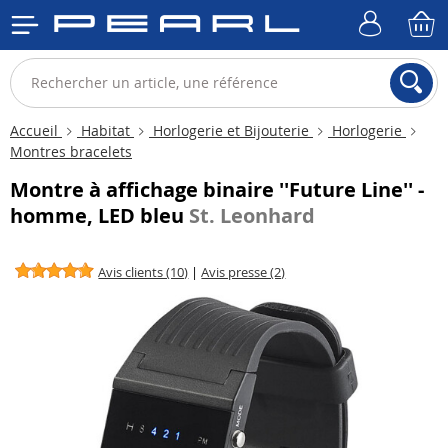
Accueil
Habitat
Horlogerie et Bijouterie
Horlogerie
Montres bracelets
Montre à affichage binaire ''Future Line'' -
homme, LED bleu
St. Leonhard
Avis clients (10)
|
Avis presse (2)