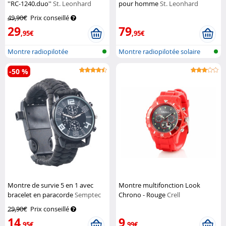
''RC-1240.duo''
St. Leonhard
pour homme
St. Leonhard
49,90€
Prix conseillé
29
79
,95€
,95€
Montre radiopilotée
Montre radiopilotée solaire
pour ho...
-50 %
Montre de survie 5 en 1 avec
Montre multifonction Look
bracelet en paracorde
Semptec
Chrono - Rouge
Crell
29,90€
Prix conseillé
14
9
,95€
,99€