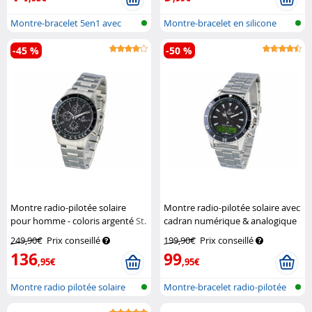
Montre-bracelet 5en1 avec
Montre-bracelet en silicone
bracelet...
unisexe
-45 %
-50 %
Montre radio-pilotée solaire
Montre radio-pilotée solaire avec
pour homme - coloris argenté
St.
cadran numérique & analogique
Leonhard
pour homme
St. Leonhard
249,90€
Prix conseillé
199,90€
Prix conseillé
136
99
,95€
,95€
Montre radio pilotée solaire
Montre-bracelet radio-pilotée
avec c...
pour...