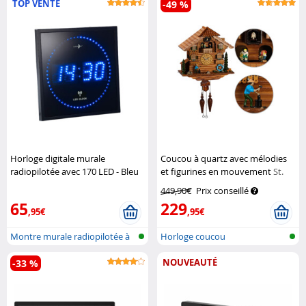
TOP VENTE
-49 %
Horloge digitale murale
Coucou à quartz avec mélodies
radiopilotée avec 170 LED - Bleu
et figurines en mouvement
St.
Lunartec
Leonhard
449,90€
Prix conseillé
65
229
,95€
,95€
Montre murale radiopilotée à
Horloge coucou
LED
NOUVEAUTÉ
-33 %