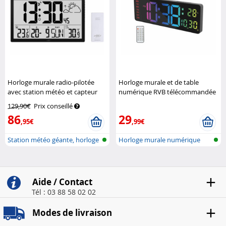
Horloge murale radio-pilotée
Horloge murale et de table
avec station météo et capteur
numérique RVB télécommandée
extérieur
Infactory
Lunartec
129,90€
Prix conseillé
86
29
,95€
,99€
Station météo géante, horloge
Horloge murale numérique
radio...
avec affic...
Aide / Contact
Tél : 03 88 58 02 02
Modes de livraison