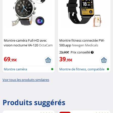
Montre-caméra Full-HD avec
Montre fitness connectée PW-
vision nocturne VA-120
OctaCam
500.app
Newgen Medicals
79,90€
Prix conseillé
69
39
,95€
,95€
Montre caméra
Montre de fitness, compatible
ELESI...
Voir tous les produits similaires
Produits suggérés