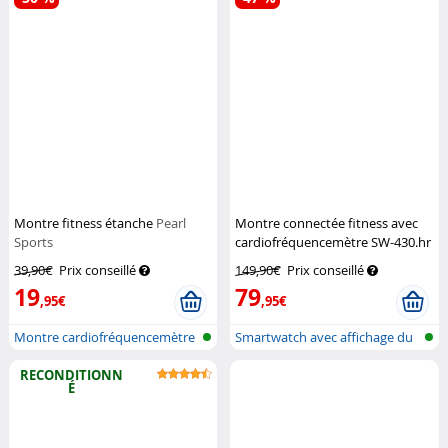
Montre fitness étanche
Pearl
Montre connectée fitness avec
Sports
cardiofréquencemètre SW-430.hr
St. Leonhard
39,90€
Prix conseillé
149,90€
Prix conseillé
19
79
,95€
,95€
Montre cardiofréquencemètre
Smartwatch avec affichage du
rythme...
RECONDITIONN
É