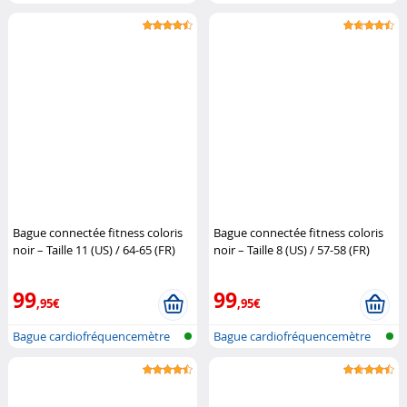
et traqu...
et traqu...
Bague connectée fitness coloris
Bague connectée fitness coloris
noir – Taille 11 (US) / 64-65 (FR)
noir – Taille 8 (US) / 57-58 (FR)
Newgen Medicals
Newgen Medicals
99
99
,95€
,95€
Bague cardiofréquencemètre
Bague cardiofréquencemètre
et traqu...
et traqu...