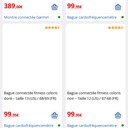
389
99
,00€
,95€
Montre connectée Garmin
Bague cardiofréquencemètre
et traqu...
Bague connectée fitness coloris
Bague connectée fitness coloris
doré – taille 13 (US) / 68/69 (FR)
noir – Taille 12 (US) / 67-68 (FR)
Newgen Medicals
Newgen Medicals
99
99
,95€
,95€
Bague cardiofréquencemètre
Bague cardiofréquencemètre