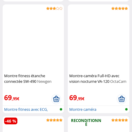
avec Ch...
avec Ch...
Montre fitness étanche
Montre-caméra Full-HD avec
connectée SW-490
Newgen
vision nocturne VA-120
OctaCam
Medicals
69
69
,95€
,95€
Montre fitness avec ECG,
Montre caméra
fréquence...
RECONDITIONN
-46 %
É