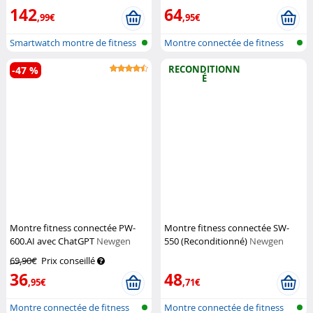
Medicals
142
64
,99€
,95€
Smartwatch montre de fitness
Montre connectée de fitness
avec f...
avec Ch...
RECONDITIONN
-47 %
É
Montre fitness connectée PW-
Montre fitness connectée SW-
600.AI avec ChatGPT
Newgen
550 (Reconditionné)
Newgen
Medicals
Medicals
69,90€
Prix conseillé
36
48
,95€
,71€
Montre connectée de fitness
Montre connectée de fitness