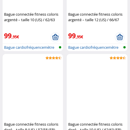
Bague connectée fitness coloris
Bague connectée fitness coloris
argenté – taille 10 (US) / 62/63
argenté – taille 12 (US) / 66/67
(FR)
Newgen Medicals
(FR)
Newgen Medicals
99
99
,95€
,95€
Bague cardiofréquencemètre
Bague cardiofréquencemètre
et traqu...
et traqu...
Bague connectée fitness coloris
Bague connectée fitness coloris
doré – taille 8 (US) / 57/58 (FR)
doré – taille 10 (US) / 62/63 (FR)