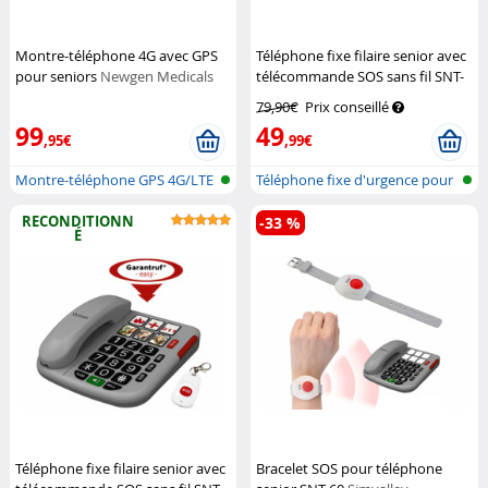
Montre-téléphone 4G avec GPS
Téléphone fixe filaire senior avec
pour seniors
Newgen Medicals
télécommande SOS sans fil SNT-
60
Simvalley Communications
79,90€
Prix conseillé
99
49
,95€
,99€
Montre-téléphone GPS 4G/LTE
Téléphone fixe d'urgence pour
pour se...
senio...
RECONDITIONN
-33 %
É
Téléphone fixe filaire senior avec
Bracelet SOS pour téléphone