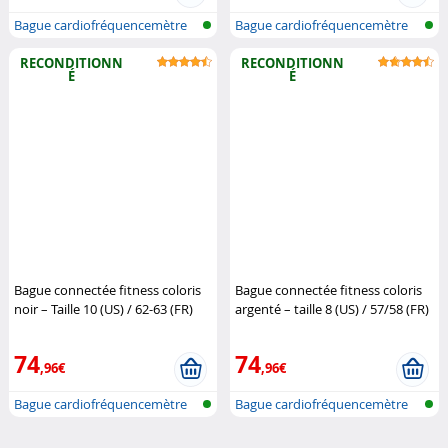
Bague cardiofréquencemètre
Bague cardiofréquencemètre
et traqu...
et traqu...
RECONDITIONN
RECONDITIONN
É
É
Bague connectée fitness coloris
Bague connectée fitness coloris
noir – Taille 10 (US) / 62-63 (FR)
argenté – taille 8 (US) / 57/58 (FR)
(Reconditionné)
Newgen
(Reconditionné)
Newgen
Medicals
Medicals
74
74
,96€
,96€
Bague cardiofréquencemètre
Bague cardiofréquencemètre
et traqu...
et traqu...