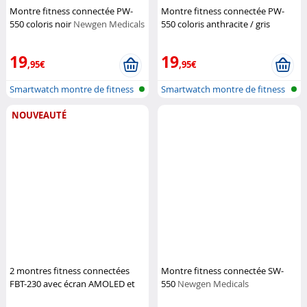
Montre fitness connectée PW-
Montre fitness connectée PW-
550 coloris noir
Newgen Medicals
550 coloris anthracite / gris
Newgen Medicals
19
19
,95€
,95€
Smartwatch montre de fitness
Smartwatch montre de fitness
avec f...
avec f...
NOUVEAUTÉ
2 montres fitness connectées
Montre fitness connectée SW-
FBT-230 avec écran AMOLED et
550
Newgen Medicals
fonction mains libres
Newgen