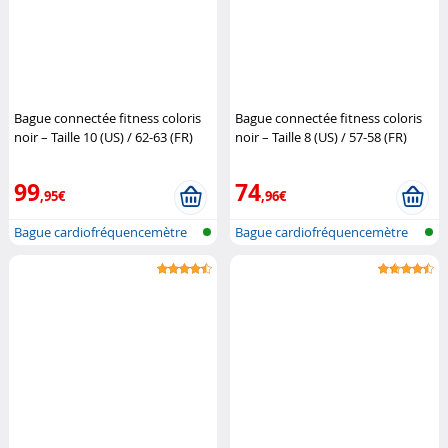
Bague connectée fitness coloris
Bague connectée fitness coloris
noir – Taille 10 (US) / 62-63 (FR)
noir – Taille 8 (US) / 57-58 (FR)
Newgen Medicals
(Reconditionné)
Newgen
Medicals
99
74
,95€
,96€
Bague cardiofréquencemètre
Bague cardiofréquencemètre
et traqu...
et traqu...