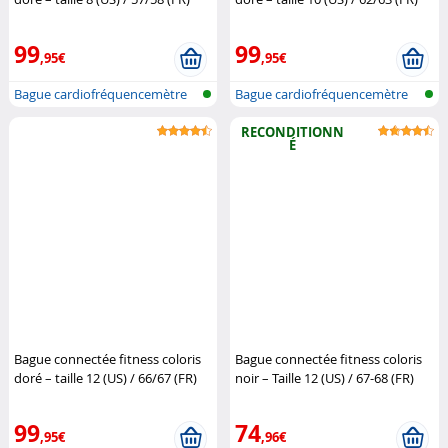
Newgen Medicals
Newgen Medicals
99
99
,95€
,95€
Bague cardiofréquencemètre
Bague cardiofréquencemètre
et traqu...
et traqu...
RECONDITIONN
É
Bague connectée fitness coloris
Bague connectée fitness coloris
doré – taille 12 (US) / 66/67 (FR)
noir – Taille 12 (US) / 67-68 (FR)
Newgen Medicals
(Reconditionné)
Newgen
Medicals
99
74
,95€
,96€