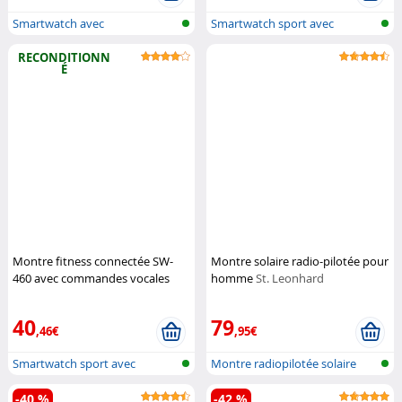
Smartwatch avec
Smartwatch sport avec
cardiofréquencemètr...
affichage de...
RECONDITIONN
É
Montre fitness connectée SW-
Montre solaire radio-pilotée pour
460 avec commandes vocales
homme
St. Leonhard
Newgen Medicals
40
79
,46€
,95€
Smartwatch sport avec
Montre radiopilotée solaire
affichage de...
pour ho...
-40 %
-42 %