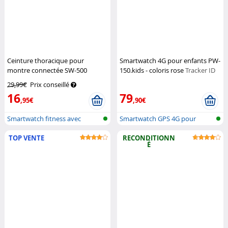
Ceinture thoracique pour
Smartwatch 4G pour enfants PW-
montre connectée SW-500
150.kids - coloris rose
Tracker ID
Newgen Medicals
29,99€
Prix conseillé
16
79
,95€
,90€
Smartwatch fitness avec
Smartwatch GPS 4G pour
affichage g...
enfants avec...
TOP VENTE
RECONDITIONN
É