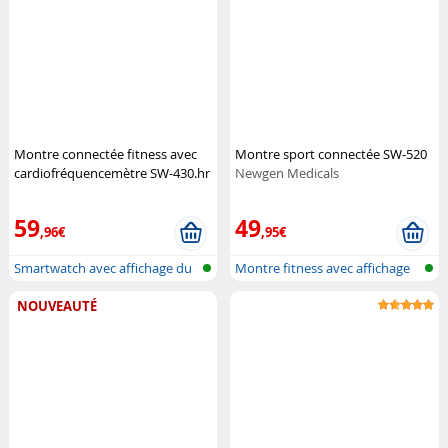
Montre connectée fitness avec
Montre sport connectée SW-520
cardiofréquencemètre SW-430.hr
Newgen Medicals
(Reconditionné)
St. Leonhard
59
49
,96€
,95€
Smartwatch avec affichage du
Montre fitness avec affichage
rythme...
de l'...
NOUVEAUTÉ