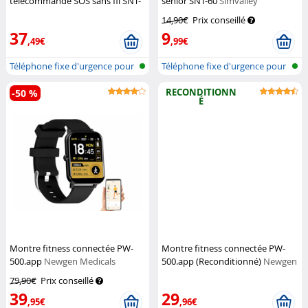
télécommande SOS sans fil SNT-
senior SNT-60
Simvalley
60 (Reconditionné)
Simvalley
Communications
14,90€
Prix conseillé
Communications
37
9
,49€
,99€
Téléphone fixe d'urgence pour
Téléphone fixe d'urgence pour
senio...
senio...
RECONDITIONN
-50 %
É
Montre fitness connectée PW-
Montre fitness connectée PW-
500.app
Newgen Medicals
500.app (Reconditionné)
Newgen
Medicals
79,90€
Prix conseillé
39
29
,95€
,96€