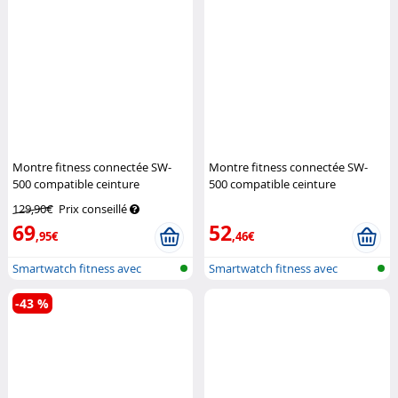
Montre fitness connectée SW-
Montre fitness connectée SW-
500 compatible ceinture
500 compatible ceinture
thoracique
Newgen Medicals
thoracique (reconditionnée)
129,90€
Prix conseillé
Newgen Medicals
69
52
,95€
,46€
Smartwatch fitness avec
Smartwatch fitness avec
affichage g...
affichage g...
-43 %