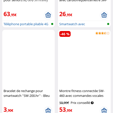
pour seniors XL-970
Simvalley
avec cardiofréquencemètre SW-
Mobile
200.hr
Simvalley Mobile
63
26
,95€
,95€
Téléphone portable pliable 4G
Smartwatch avec
pour...
cardiofréquencemètr...
-46 %
Bracelet de rechange pour
Montre fitness connectée SW-
smartwatch ''SW-200.hr'' - Bleu
460 avec commandes vocales
Simvalley Mobile
Newgen Medicals
99,90€
Prix conseillé
3
53
,90€
,95€