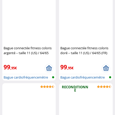
Bague connectée fitness coloris
Bague connectée fitness coloris
argenté – taille 11 (US) / 64/65
doré – taille 11 (US) / 64/65 (FR)
(FR)
Newgen Medicals
Newgen Medicals
99
99
,95€
,95€
Bague cardiofréquencemètre
Bague cardiofréquencemètre
et traqu...
et traqu...
RECONDITIONN
É