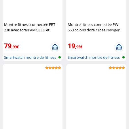
Montre fitness connectée FBT-
Montre fitness connectée PW-
230 avec écran AMOLED et
550 coloris doré / rose
Newgen
fonction mains libres
Newgen
Medicals
Medicals
79
19
,99€
,95€
Smartwatch montre de fitness
Smartwatch montre de fitness
avec f...
avec f...