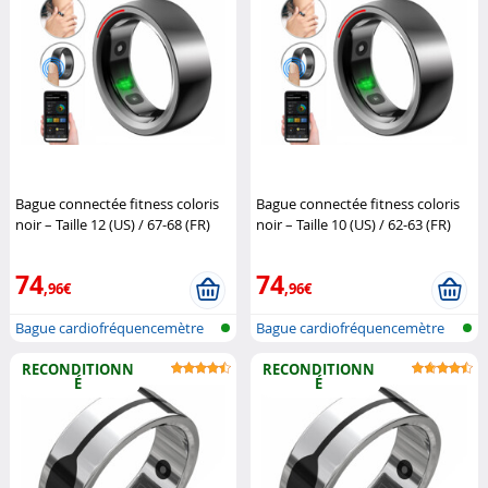
Bague connectée fitness coloris
Bague connectée fitness coloris
noir – Taille 12 (US) / 67-68 (FR)
noir – Taille 10 (US) / 62-63 (FR)
(Reconditionné)
Newgen
(Reconditionné)
Newgen
Medicals
Medicals
74
74
,96€
,96€
Bague cardiofréquencemètre
Bague cardiofréquencemètre
et traqu...
et traqu...
RECONDITIONN
RECONDITIONN
É
É