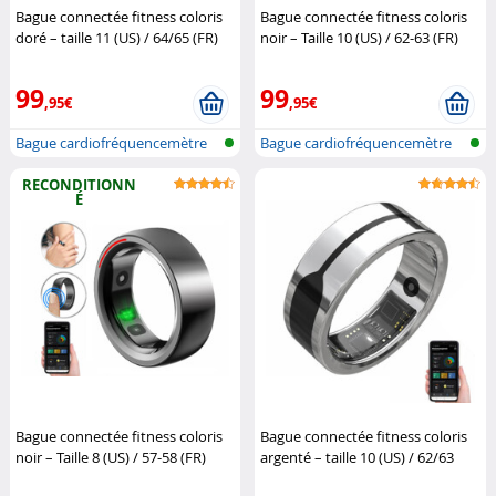
Bague connectée fitness coloris
Bague connectée fitness coloris
doré – taille 11 (US) / 64/65 (FR)
noir – Taille 10 (US) / 62-63 (FR)
Newgen Medicals
Newgen Medicals
99
99
,95€
,95€
Bague cardiofréquencemètre
Bague cardiofréquencemètre
et traqu...
et traqu...
RECONDITIONN
É
Bague connectée fitness coloris
Bague connectée fitness coloris
noir – Taille 8 (US) / 57-58 (FR)
argenté – taille 10 (US) / 62/63
(Reconditionné)
Newgen
(FR)
Newgen Medicals