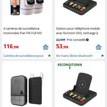
4 caméras de surveillance
Station pour téléphone mobile
motorisées Pan-Tilt Full HD
avec fonction SOS, recharge à
connectées avec écran
7Links
induction et numérotation
89,90€
Prix conseillé
rapide
Callstel
116
53
,99€
,95€
Caméra de surveillance pour
Kit mains libres bluetooth
réseau...
universe...
RECONDITIONN
É