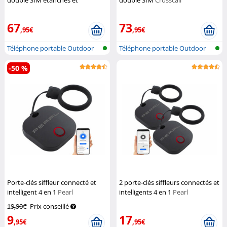
double SIM étanches et
double SIM
Crosscall
antichocs XT-400
Simvalley
Mobile
67
73
,95€
,95€
Téléphone portable Outdoor
Téléphone portable Outdoor
double S...
double S...
-50 %
Porte-clés siffleur connecté et
2 porte-clés siffleurs connectés et
intelligent 4 en 1
Pearl
intelligents 4 en 1
Pearl
19,90€
Prix conseillé
9
17
,95€
,95€