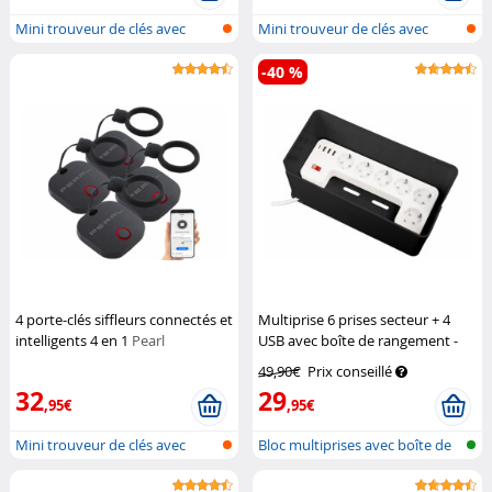
Mini trouveur de clés avec
Mini trouveur de clés avec
applicat...
applicat...
-40 %
4 porte-clés siffleurs connectés et
Multiprise 6 prises secteur + 4
intelligents 4 en 1
Pearl
USB avec boîte de rangement -
coloris noir
Revolt
49,90€
Prix conseillé
32
29
,95€
,95€
Mini trouveur de clés avec
Bloc multiprises avec boîte de
applicat...
câbl...