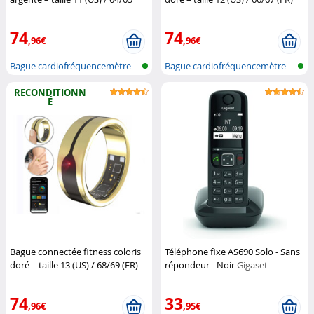
(FR) (Reconditionné)
Newgen
(Reconditionné)
Newgen
Medicals
Medicals
74
74
,96€
,96€
Bague cardiofréquencemètre
Bague cardiofréquencemètre
et traqu...
et traqu...
RECONDITIONN
É
Bague connectée fitness coloris
Téléphone fixe AS690 Solo - Sans
doré – taille 13 (US) / 68/69 (FR)
répondeur - Noir
Gigaset
(Reconditionné)
Newgen
Medicals
74
33
,96€
,95€