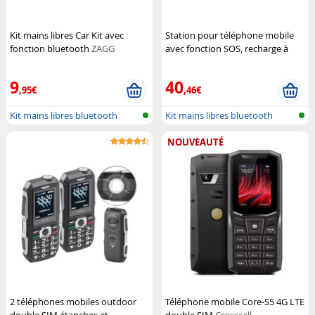
Kit mains libres Car Kit avec
Station pour téléphone mobile
fonction bluetooth
ZAGG
avec fonction SOS, recharge à
induction et numérotation
rapide (Reco.)
Callstel
9
40
,95€
,46€
Kit mains libres bluetooth
Kit mains libres bluetooth
universe...
universe...
NOUVEAUTÉ
2 téléphones mobiles outdoor
Téléphone mobile Core-S5 4G LTE