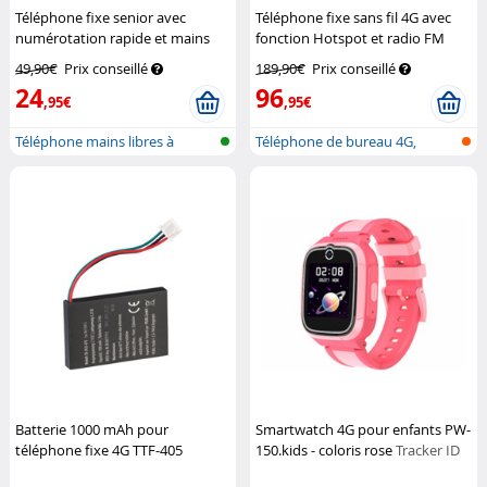
Téléphone fixe senior avec
Téléphone fixe sans fil 4G avec
numérotation rapide et mains
fonction Hotspot et radio FM
libres XLF-30
Simvalley
TTF-405
Simvalley
49,90€
Prix conseillé
189,90€
Prix conseillé
Communications
Communications
24
96
,95€
,95€
Téléphone mains libres à
Téléphone de bureau 4G,
grande tou...
touche SOS...
Batterie 1000 mAh pour
Smartwatch 4G pour enfants PW-
téléphone fixe 4G TTF-405
150.kids - coloris rose
Tracker ID
Simvalley Communications