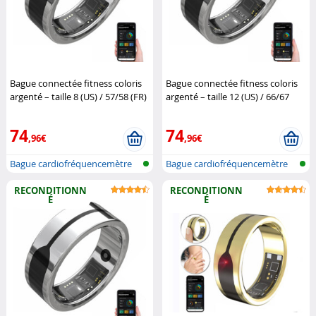
Bague connectée fitness coloris
Bague connectée fitness coloris
argenté – taille 8 (US) / 57/58 (FR)
argenté – taille 12 (US) / 66/67
(Reconditionné)
Newgen
(FR) (Reconditionné)
Newgen
Medicals
Medicals
74
74
,96€
,96€
Bague cardiofréquencemètre
Bague cardiofréquencemètre
et traqu...
et traqu...
RECONDITIONN
RECONDITIONN
É
É