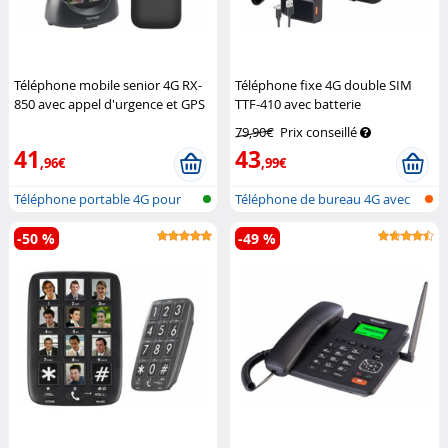
Téléphone mobile senior 4G RX-
Téléphone fixe 4G double SIM
850 avec appel d'urgence et GPS
TTF-410 avec batterie
(Reconditionné)
Simvalley Mobile
rechargeable
Simvalley
79,90€
Prix conseillé
Communications
41
43
,96€
,99€
Téléphone portable 4G pour
Téléphone de bureau 4G avec
seniors...
double...
-50 %
-49 %