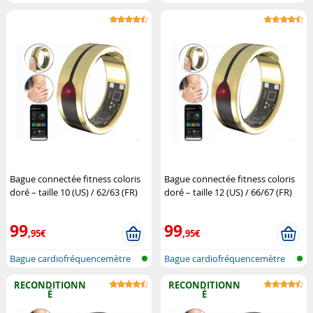
et traqu...
et traqu...
Bague connectée fitness coloris
Bague connectée fitness coloris
doré – taille 10 (US) / 62/63 (FR)
doré – taille 12 (US) / 66/67 (FR)
Newgen Medicals
Newgen Medicals
99
99
,95€
,95€
Bague cardiofréquencemètre
Bague cardiofréquencemètre
et traqu...
et traqu...
RECONDITIONN
RECONDITIONN
É
É