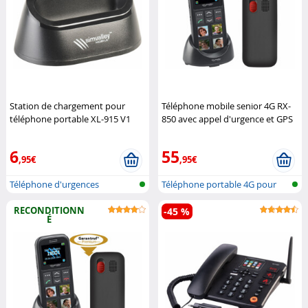
Station de chargement pour
Téléphone mobile senior 4G RX-
téléphone portable XL-915 V1
850 avec appel d'urgence et GPS
Simvalley Mobile
Simvalley Mobile
6
55
,95€
,95€
Téléphone d'urgences
Téléphone portable 4G pour
seniors...
RECONDITIONN
-45 %
É