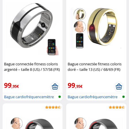
Bague connectée fitness coloris
Bague connectée fitness coloris
argenté – taille 8 (US) / 57/58 (FR)
doré – taille 13 (US) / 68/69 (FR)
Newgen Medicals
Newgen Medicals
99
99
,95€
,95€
Bague cardiofréquencemètre
Bague cardiofréquencemètre
et traqu...
et traqu...