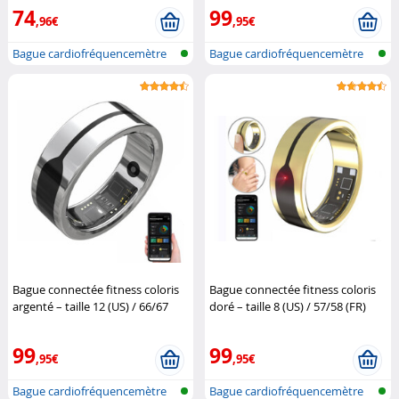
Medicals
74
99
,96€
,95€
Bague cardiofréquencemètre
Bague cardiofréquencemètre
et traqu...
et traqu...
Bague connectée fitness coloris
Bague connectée fitness coloris
argenté – taille 12 (US) / 66/67
doré – taille 8 (US) / 57/58 (FR)
(FR)
Newgen Medicals
Newgen Medicals
99
99
,95€
,95€
Bague cardiofréquencemètre
Bague cardiofréquencemètre