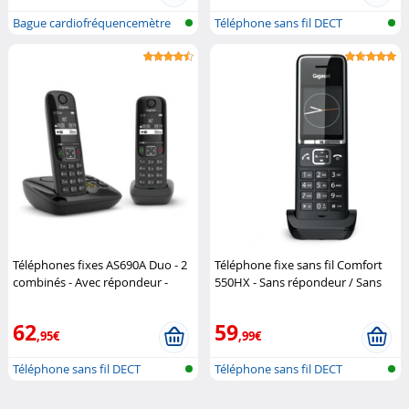
Bague cardiofréquencemètre
Téléphone sans fil DECT
et traqu...
Téléphones fixes AS690A Duo - 2
Téléphone fixe sans fil Comfort
combinés - Avec répondeur -
550HX - Sans répondeur / Sans
Noir
Gigaset
base
Gigaset
62
59
,95€
,99€
Téléphone sans fil DECT
Téléphone sans fil DECT