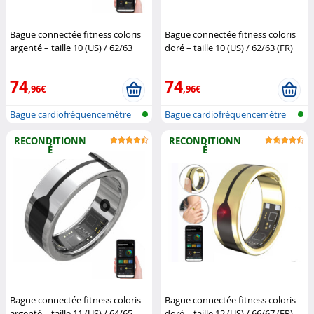
Bague connectée fitness coloris
Bague connectée fitness coloris
argenté – taille 10 (US) / 62/63
doré – taille 10 (US) / 62/63 (FR)
(FR) (Reconditionné)
Newgen
(Reconditionné)
Newgen
Medicals
Medicals
74
74
,96€
,96€
Bague cardiofréquencemètre
Bague cardiofréquencemètre
et traqu...
et traqu...
RECONDITIONN
RECONDITIONN
É
É
Bague connectée fitness coloris
Bague connectée fitness coloris
argenté – taille 11 (US) / 64/65
doré – taille 12 (US) / 66/67 (FR)