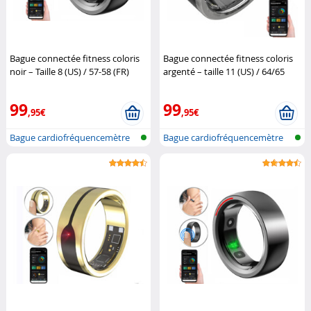
Bague connectée fitness coloris
Bague connectée fitness coloris
noir – Taille 8 (US) / 57-58 (FR)
argenté – taille 11 (US) / 64/65
Newgen Medicals
(FR)
Newgen Medicals
99
99
,95€
,95€
Bague cardiofréquencemètre
Bague cardiofréquencemètre
et traqu...
et traqu...