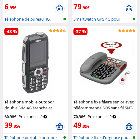
6
79
,95€
,90€
Téléphone de bureau 4G,
Smartwatch GPS 4G pour
touche SOS...
enfants avec...
-43 %
-37 %
Téléphone mobile outdoor
Téléphone fixe filaire senior avec
double SIM 4G étanche et
télécommande SOS sans fil SNT-
antichoc XT-400
Simvalley Mobile
60
Simvalley Communications
69,90€
Prix conseillé
79,90€
Prix conseillé
39
49
,95€
,99€
Téléphone portable outdoor
Téléphone fixe d'urgence pour