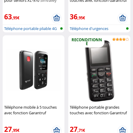
pour seniors XL-970
Simvalley
touches avec fonction Garantruf
Mobile
Premium XL-915 V2
Simvalley
Mobile
63
36
,95€
,95€
Téléphone portable pliable 4G
Téléphone d'urgences
pour...
RECONDITIONN
É
Téléphone mobile à 5 touches
Téléphone portable grandes
avec fonction Garantruf
touches avec fonction Garantruf
Premium RX-800.mp3
Simvalley
Premium XL-915 V2
Mobile
(Reconditionné)
Simvalley Mobile
27
27
,95€
,71€