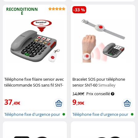
double S...
senio...
RECONDITIONN
-33 %
É
Téléphone fixe filaire senior avec
Bracelet SOS pour téléphone
télécommande SOS sans fil SNT-
senior SNT-60
Simvalley
60 (Reconditionné)
Simvalley
Communications
14,90€
Prix conseillé
Communications
37
9
,49€
,99€
Téléphone fixe d'urgence pour
Téléphone fixe d'urgence pour
senio...
senio...