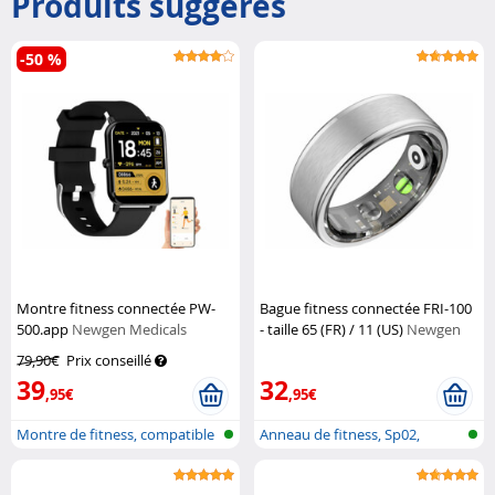
Produits suggérés
-50 %
Montre fitness connectée PW-
Bague fitness connectée FRI-100
500.app
Newgen Medicals
- taille 65 (FR) / 11 (US)
Newgen
Medicals
79,90€
Prix conseillé
39
32
,95€
,95€
Montre de fitness, compatible
Anneau de fitness, Sp02,
ELESI...
fréquence...