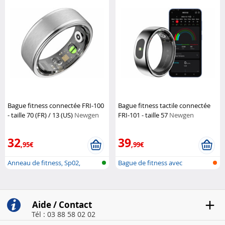
Bague fitness connectée FRI-100
Bague fitness tactile connectée
- taille 70 (FR) / 13 (US)
Newgen
FRI-101 - taille 57
Newgen
Medicals
Medicals
32
39
,95€
,99€
Anneau de fitness, Sp02,
Bague de fitness avec
fréquence...
commande tact...
Aide / Contact
Tél : 03 88 58 02 02