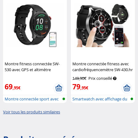
Montre fitness connectée SW-
Montre connectée fitness avec
530 avec GPS et altimètre
cardiofréquencemètre SW-430.hr
Newgen Medicals
St. Leonhard
149,90€
Prix conseillé
69
79
,95€
,95€
Montre connectée sport avec
Smartwatch avec affichage du
altimèt...
rythme...
Voir tous les produits similaires