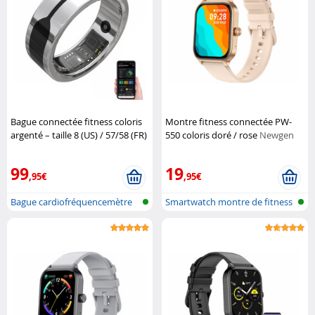
Bague connectée fitness coloris
Montre fitness connectée PW-
argenté – taille 8 (US) / 57/58 (FR)
550 coloris doré / rose
Newgen
Newgen Medicals
Medicals
99
19
,95€
,95€
Bague cardiofréquencemètre
Smartwatch montre de fitness
et traqu...
avec f...