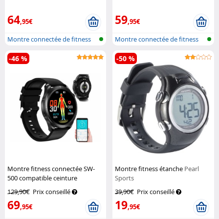
64
59
,95€
,95€
Montre connectée de fitness
Montre connectée de fitness
avec Ch...
avec GP...
-46 %
-50 %
Montre fitness connectée SW-
Montre fitness étanche
Pearl
500 compatible ceinture
Sports
thoracique
Newgen Medicals
129,90€
Prix conseillé
39,90€
Prix conseillé
69
19
,95€
,95€