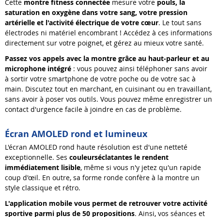
Cette
montre
fitness connectée
mesure votre
pouls,
la
saturation en oxygène
dans votre sang, votre
pression
artérielle
et l
'
activité électrique de votre cœur
. Le tout sans
électrodes ni matériel encombrant ! Accédez à ces informations
directement sur votre poignet, et gérez au mieux votre santé.
Passez
vos
appels
avec la montre g
râce
au haut-parleur et au
microphone intégré
: vous pouvez ainsi téléphoner sans avoir
à sortir votre smartphone de votre poche ou de votre sac à
main. Discutez tout en marchant, en cuisinant ou en travaillant,
sans avoir à poser vos outils. Vous pouvez même enregistrer un
contact d'urgence facile à joindre en cas de problème.
Écran AMOLED rond et lumineux
L'écran AMOLED rond haute résolution est d'une netteté
exceptionnelle. Ses
couleurs
éclatantes
le rendent
immédiatement lisible
, même si vous n'y jetez qu'un rapide
coup d'œil. En outre, sa forme ronde confère à la montre un
style classique et rétro.
L
'
application mobile vous permet de retrouver votre activité
sportive parmi plus de 5
0
propositions
. Ainsi, vos séances et