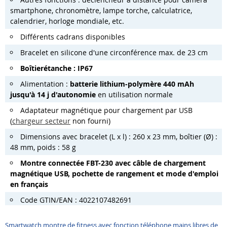
smartphone, chronomètre, lampe torche, calculatrice,
calendrier, horloge mondiale, etc.
Différents cadrans disponibles
Bracelet en silicone d'une circonférence max. de 23 cm
Boîtier
étanche
:
IP67
Alimentation :
batterie lithium-polymère 44
0
mAh
jusqu
'
à 14 j d
'
autonomie
en utilisation normale
Adaptateur magnétique pour chargement par USB
(
chargeur secteur
non fourni)
Dimensions avec bracelet (L x l) : 260 x 23 mm, boîtier (Ø) :
48 mm, poids : 58 g
Montre connectée FBT-230 avec câble de chargement
magnétique USB, pochette de rangement et mode d'emploi
en français
Code GTIN/EAN : 4022107482691
Smartwatch montre de fitness avec fonction téléphone mains libres de