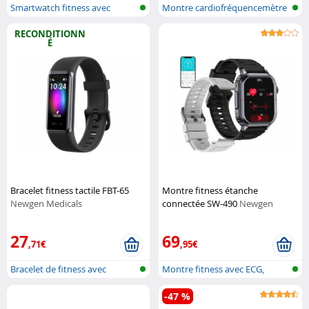
Smartwatch fitness avec
Montre cardiofréquencemètre
affichage g...
RECONDITIONN
É
Bracelet fitness tactile FBT-65
Montre fitness étanche
Newgen Medicals
connectée SW-490
Newgen
Medicals
27
69
,71€
,95€
Bracelet de fitness avec
Montre fitness avec ECG,
affichage...
fréquence...
-47 %