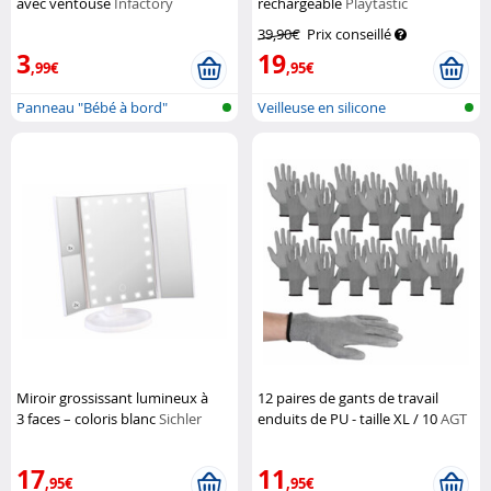
avec ventouse
Infactory
rechargeable
Playtastic
39,90€
Prix conseillé
3
19
,99€
,95€
Panneau "Bébé à bord"
Veilleuse en silicone
rechargeable...
Miroir grossissant lumineux à
12 paires de gants de travail
3 faces – coloris blanc
Sichler
enduits de PU - taille XL / 10
AGT
Beauty
17
11
,95€
,95€