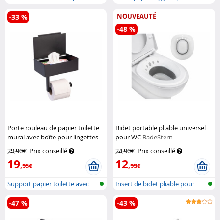
mural
parlant
NOUVEAUTÉ
-33 %
-48 %
Porte rouleau de papier toilette
Bidet portable pliable universel
mural avec boîte pour lingettes
pour WC
BadeStern
Infactory
29,90€
Prix conseillé
24,90€
Prix conseillé
19
12
,95€
,99€
Support papier toilette avec
Insert de bidet pliable pour
boîte...
toilet...
-47 %
-43 %