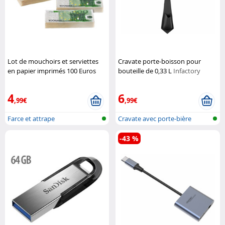
Lot de mouchoirs et serviettes
Cravate porte-boisson pour
en papier imprimés 100 Euros
bouteille de 0,33 L
Infactory
Pearl
4
6
,99€
,99€
Farce et attrape
Cravate avec porte-bière
-43 %