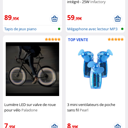
intégré - 25W
Infactory
89
59
,95€
,99€
Tapis de jeux piano
Mégaphone avec lecteur MP3
TOP VENTE
Lumière LED sur valve de roue
3 mini ventilateurs de poche
pour vélo
Paladone
sans fil
Pearl
7
8
,95€
,99€