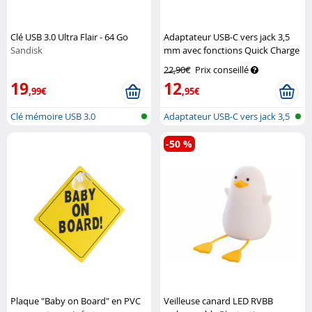
Clé USB 3.0 Ultra Flair - 64 Go
Adaptateur USB-C vers jack 3,5
Sandisk
mm avec fonctions Quick Charge
et Power Delivery
Auvisio
22,90€
Prix conseillé
19
12
,99€
,95€
Clé mémoire USB 3.0
Adaptateur USB-C vers jack 3,5
mm a...
-50 %
Plaque "Baby on Board" en PVC
Veilleuse canard LED RVBB