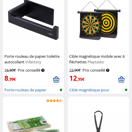
Porte rouleau de papier toilette
Cible magnétique mobile avec 6
autocollant
Infactory
fléchettes
Playtastic
16,90€
Prix conseillé
22,90€
Prix conseillé
8
12
,99€
,95€
Porte-rouleau de papier
Cible magnétique pour
toilette, s...
fléchettes