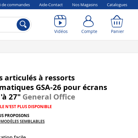
vi de commandes
Aide-Contact
Nos Magasins
Catalogues
Compte
Panier
Vidéos
Compte
Panier
s articulés à ressorts
matiques GSA-26 pour écrans
'à 27"
General Office
LE N'EST PLUS DISPONIBLE
US PROPOSONS
 MODÈLES SEMBLABLES
ation facile