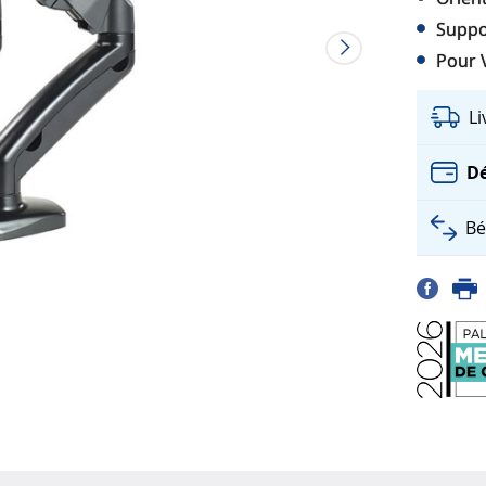
Suppor
Pour 
L
Dé
Bé