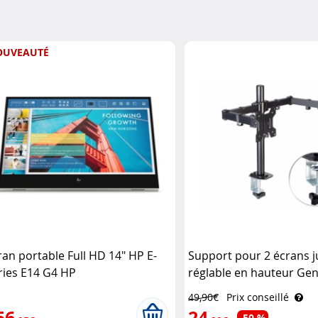
OUVEAUTÉ
ran portable Full HD 14" HP E-
Support pour 2 écrans j
ries E14 G4 HP
réglable en hauteur Gen
49,90€
Prix conseillé
56
24
-50 %