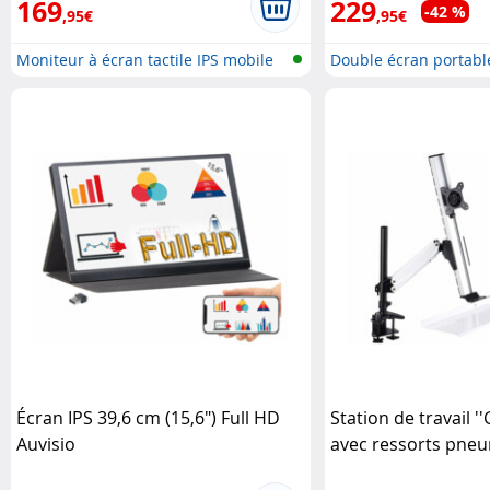
169
229
-42 %
,95€
,95€
Moniteur à écran tactile IPS mobile
Double écran portabl
Écran IPS 39,6 cm (15,6") Full HD
Station de travail 
Auvisio
avec ressorts pne
General Office