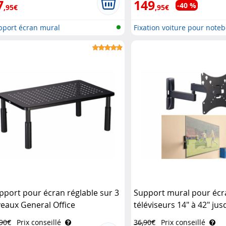
7
149
-40 %
,95€
,95€
pport écran mural
Fixation voiture pour note
pport pour écran réglable sur 3
Support mural pour écr
veaux General Office
téléviseurs 14" à 42" jus
General Office
,90€
Prix conseillé
36,90€
Prix conseillé