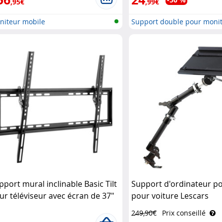
,95€
,99€
niteur mobile
Support double pour moni
pport mural inclinable Basic Tilt
Support d'ordinateur po
ur téléviseur avec écran de 37"
pour voiture Lescars
70" Goobay
249,90€
Prix conseillé