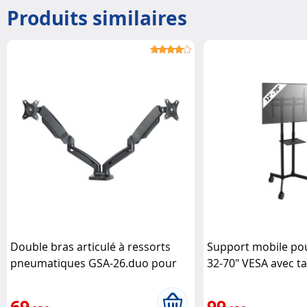
Produits similaires
Double bras articulé à ressorts
Support mobile pou
pneumatiques GSA-26.duo pour
32-70" VESA avec ta
écrans jusqu'à 27" General Office
General Office
69
99