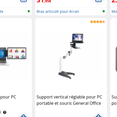
,95€
te
Bras articulé pour écran
Mo
 pour PC
Support vertical réglable pour PC
Su
portable et souris General Office
po
à 
é