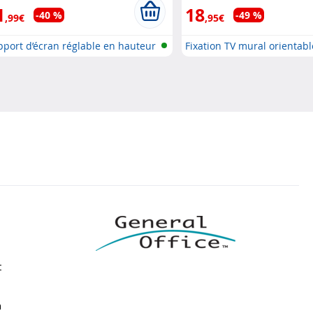
1
18
-40 %
-49 %
,99€
,95€
port d’écran réglable en hauteur
Fixation TV mural orientabl
t
n