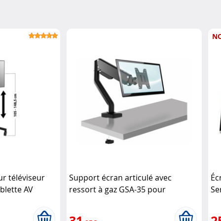
N
r téléviseur
Support écran articulé avec
Éc
blette AV
ressort à gaz GSA-35 pour
Se
moniteur jusqu’à 32" General
Office
31
2