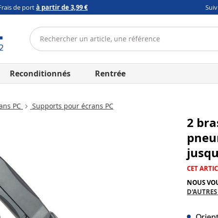
Frais de port
à partir de 3,99 €
Sui
Reconditionnés
Rentrée
ans PC
Supports pour écrans PC
2 bra
pneu
jusqu
CET ARTIC
NOUS VO
D'AUTRES
Orient