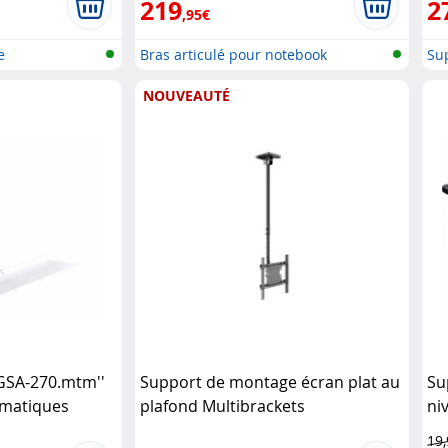
219
2
,95€
e
Bras articulé pour notebook
Su
NOUVEAUTÉ
''GSA-270.mtm''
Support de montage écran plat au
Su
umatiques
plafond Multibrackets
ni
19