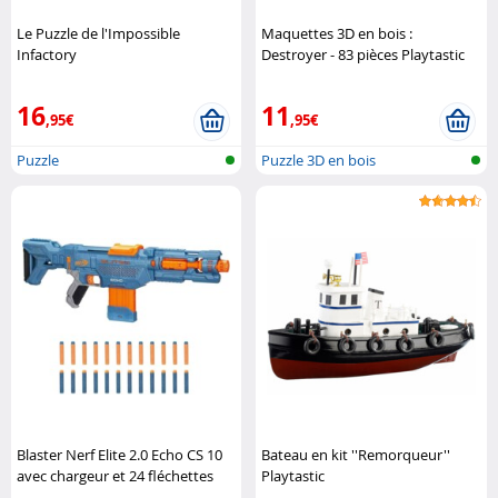
Le Puzzle de l'Impossible
Maquettes 3D en bois :
Infactory
Destroyer - 83 pièces Playtastic
16
11
,95€
,95€
Puzzle
Puzzle 3D en bois
Blaster Nerf Elite 2.0 Echo CS 10
Bateau en kit ''Remorqueur''
avec chargeur et 24 fléchettes
Playtastic
Hasbro