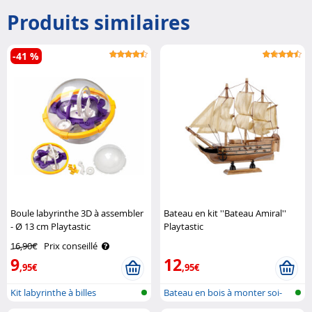
Produits similaires
-41 %
Boule labyrinthe 3D à assembler
Bateau en kit ''Bateau Amiral''
- Ø 13 cm Playtastic
Playtastic
16,90€
Prix conseillé
9
12
,95€
,95€
Kit labyrinthe à billes
Bateau en bois à monter soi-
même