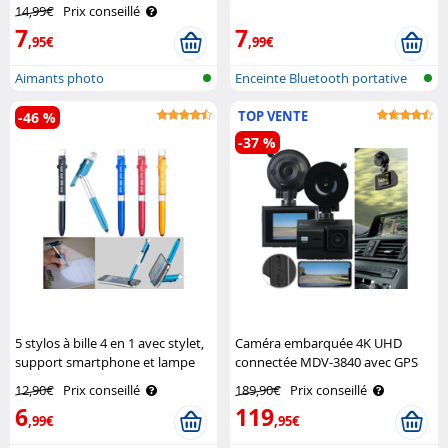
Novodio
14,99€
Prix conseillé
7
7
,95€
,99€
Aimants photo
Enceinte Bluetooth portative
TOP VENTE
-46 %
-37 %
5 stylos à bille 4 en 1 avec stylet,
Caméra embarquée 4K UHD
support smartphone et lampe
connectée MDV-3840 avec GPS
led Pearl
et capteur Sony Navgear
12,90€
Prix conseillé
189,90€
Prix conseillé
6
119
,99€
,95€