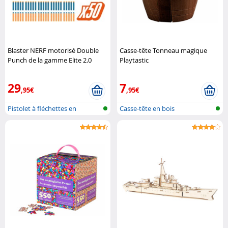
Blaster NERF motorisé Double
Casse-tête Tonneau magique
Punch de la gamme Elite 2.0
Playtastic
Hasbro
29
7
,95€
,95€
Pistolet à fléchettes en
Casse-tête en bois
mousse