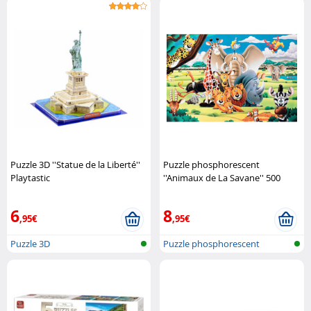
Puzzle 3D ''Statue de la Liberté''
Puzzle phosphorescent
Playtastic
''Animaux de La Savane'' 500
pièces Infactory
6
8
,95€
,95€
Puzzle 3D
Puzzle phosphorescent