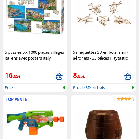
5 puzzles 5 x 1000 pièces villages
5 maquettes 3D en bois : mini-
italiens avec posters Italy
aéronefs - 33 pièces Playtastic
Collection King
16
8
,95€
,95€
Puzzle
Puzzle 3D en bois
TOP VENTE