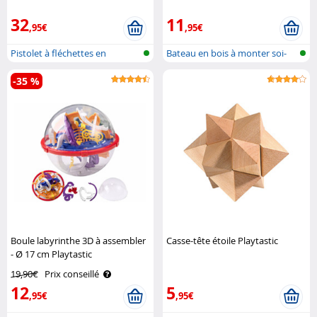
32
11
,95€
,95€
Pistolet à fléchettes en
Bateau en bois à monter soi-
mousse
même
-35 %
Boule labyrinthe 3D à assembler
Casse-tête étoile Playtastic
- Ø 17 cm Playtastic
19,90€
Prix conseillé
12
5
,95€
,95€