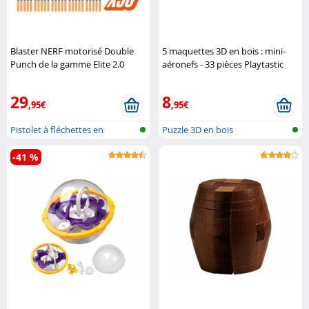
Blaster NERF motorisé Double
5 maquettes 3D en bois : mini-
Punch de la gamme Elite 2.0
aéronefs - 33 pièces Playtastic
Hasbro
29
8
,95€
,95€
Pistolet à fléchettes en
Puzzle 3D en bois
mousse
-41 %