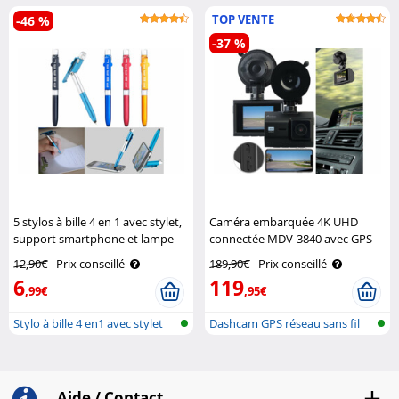
TOP VENTE
-46 %
-37 %
5 stylos à bille 4 en 1 avec stylet,
Caméra embarquée 4K UHD
support smartphone et lampe
connectée MDV-3840 avec GPS
led Pearl
et capteur Sony Navgear
12,90€
Prix conseillé
189,90€
Prix conseillé
6
119
,99€
,95€
Stylo à bille 4 en1 avec stylet
Dashcam GPS réseau sans fil
(Ultra ..
Aide / Contact