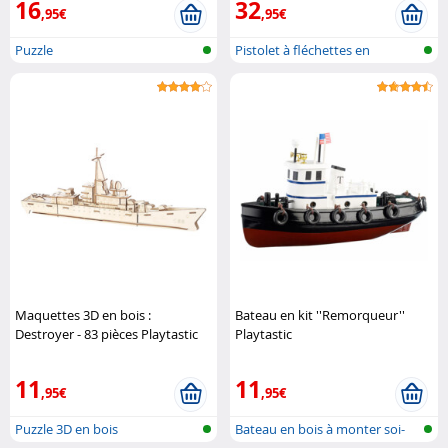
16
32
,95€
,95€
Puzzle
Pistolet à fléchettes en
mousse
Maquettes 3D en bois :
Bateau en kit ''Remorqueur''
Destroyer - 83 pièces Playtastic
Playtastic
11
11
,95€
,95€
Puzzle 3D en bois
Bateau en bois à monter soi-