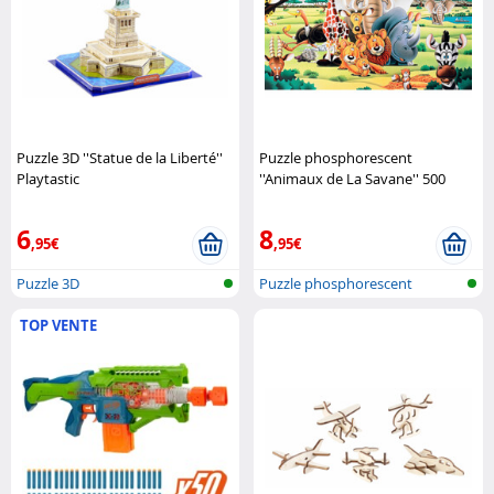
Puzzle 3D ''Statue de la Liberté''
Puzzle phosphorescent
Playtastic
''Animaux de La Savane'' 500
pièces Infactory
6
8
,95€
,95€
Puzzle 3D
Puzzle phosphorescent
TOP VENTE