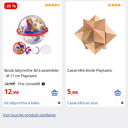
même
-35 %
Boule labyrinthe 3D à assembler
Casse-tête étoile Playtastic
- Ø 17 cm Playtastic
19,90€
Prix conseillé
12
5
,95€
,95€
Kit labyrinthe à billes
Casse-tête en bois
Voir tous les produits similaires