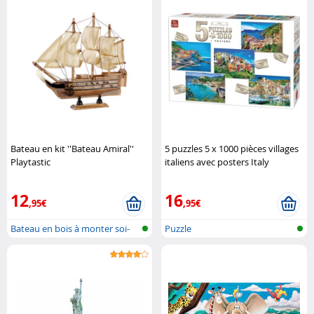
Bateau en kit ''Bateau Amiral''
5 puzzles 5 x 1000 pièces villages
Playtastic
italiens avec posters Italy
Collection King
12
16
,95€
,95€
Bateau en bois à monter soi-
Puzzle
même