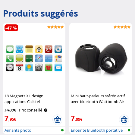
Produits suggérés
-47 %
18 Magnets XL design
Mini haut-parleurs stéréo actif
applications Callstel
avec bluetooth Wattbomb Air
Novodio
14,99€
Prix conseillé
7
7
,95€
,99€
Aimants photo
Enceinte Bluetooth portative