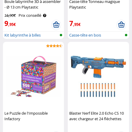
Boule labyrinthe 3D à assembler
Casse-tête Tonneau magique
- Ø 13 cm Playtastic
Playtastic
16,90€
Prix conseillé
9
7
,95€
,95€
Kit labyrinthe à billes
Casse-tête en bois
Le Puzzle de l'Impossible
Blaster Nerf Elite 2.0 Echo CS 10
Infactory
avec chargeur et 24 fléchettes
Hasbro