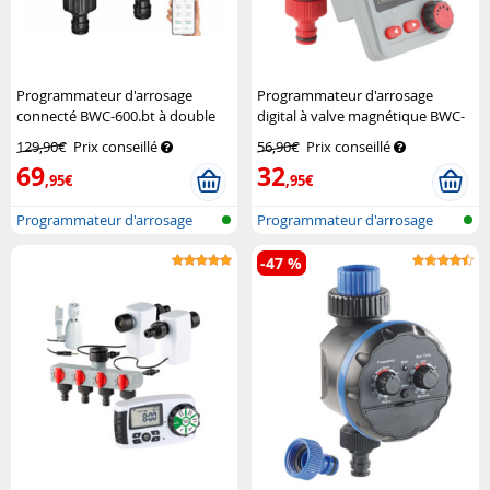
Programmateur d'arrosage
Programmateur d'arrosage
connecté BWC-600.bt à double
digital à valve magnétique BWC-
vanne
Royal Gardineer
100
Royal Gardineer
129,90€
Prix conseillé
56,90€
Prix conseillé
69
32
,95€
,95€
Programmateur d'arrosage
Programmateur d'arrosage
avec bluet...
électroniq...
-47 %