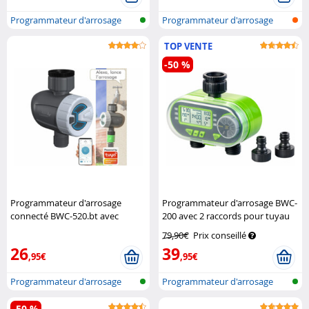
Programmateur d'arrosage
Programmateur d'arrosage
bluetooth
bluetooth
TOP VENTE
-50 %
Programmateur d'arrosage
Programmateur d'arrosage BWC-
connecté BWC-520.bt avec
200 avec 2 raccords pour tuyau
commandes vocales
Royal
Royal Gardineer
79,90€
Prix conseillé
Gardineer
26
39
,95€
,95€
Programmateur d'arrosage
Programmateur d'arrosage
bluetooth
avec conne...
-50 %