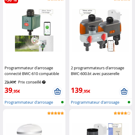
Programmateur d'arrosage
2 programmateurs d'arrosage
connecté BWC-610 compatible
BWC-600.bt avec passerelle
commandes vocales
Royal
réseau et sélecteur
Royal
79,90€
Prix conseillé
Gardineer
Gardineer
39
139
,95€
,95€
Programmateur d'arrosage
Programmateur d'arrosage
réseau san...
réseau san...