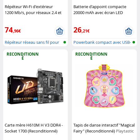
Répéteur Wi-Fi d'extérieur
Batterie d'appoint compacte
1200 Mb/s, pour réseaux 2.4 et
20000 mAh avec écran LED
5 GHz : WLR-1200
(Reconditionné)
Revolt
(Reconditionné)
7Links
74
26
,96€
,21€
Répéteur réseau sans fil pour
Powerbank compact avec USB-
l'ext...
C Power...
RECONDITIONN
RECONDITIONN
É
É
Carte mère H610M H V3 DDR4 -
Tapis de danse interactif "Magical
Socket 1700 (Reconditionné)
Fairy" (Reconditionné)
Playtastic
Gigabyte