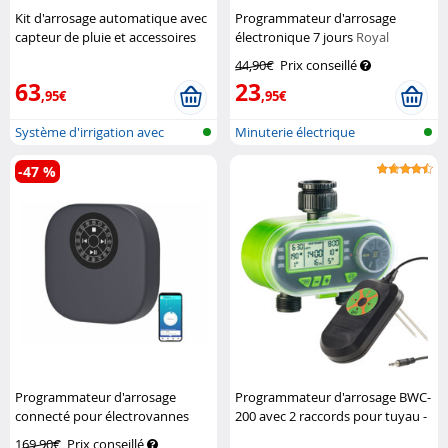
Kit d'arrosage automatique avec
Programmateur d'arrosage
capteur de pluie et accessoires
électronique 7 jours
Royal
Royal Gardineer
Gardineer
44,90€
Prix conseillé
63
23
,95€
,95€
Système d'irrigation avec
Minuterie électrique
distribut...
d'irrigation
-47 %
Programmateur d'arrosage
Programmateur d'arrosage BWC-
connecté pour électrovannes
200 avec 2 raccords pour tuyau -
Royal Gardineer
Avec capteur
Royal Gardineer
169,90€
Prix conseillé