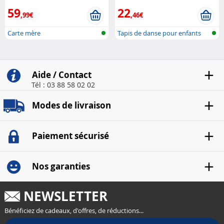
59
22
,99€
,46€
Carte mère
Tapis de danse pour enfants
avec lu...
Aide / Contact
Tél : 03 88 58 02 02
Modes de livraison
Paiement sécurisé
Nos garanties
NEWSLETTER
Bénéficiez de cadeaux, d'offres, de réductions...