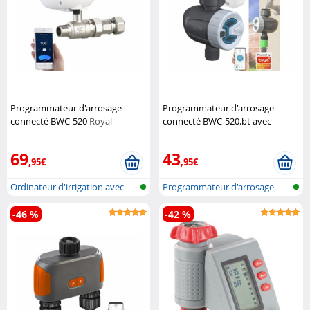
Programmateur d'arrosage
Programmateur d'arrosage
connecté BWC-520
Royal
connecté BWC-520.bt avec
Gardineer
passerelle réseau
Royal
Gardineer
69
43
,95€
,95€
Ordinateur d'irrigation avec
Programmateur d'arrosage
réseau...
bluetooth...
-46 %
-42 %