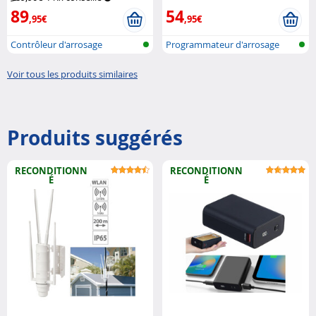
89
54
,95€
,95€
Contrôleur d'arrosage
Programmateur d'arrosage
intelligent p...
avec humid...
Voir tous les produits similaires
Produits suggérés
RECONDITIONN
RECONDITIONN
É
É