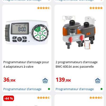
électroniq...
électroniq...
Programmateur d'arrosage pour
2 programmateurs d'arrosage
4 adaptateurs à valve
BWC-600.bt avec passerelle
magnétique BWC-400
Royal
réseau et sélecteur
Royal
Gardineer
Gardineer
36
139
,95€
,95€
Programmateur d'arrosage
Programmateur d'arrosage
électroniq...
réseau san...
-44 %