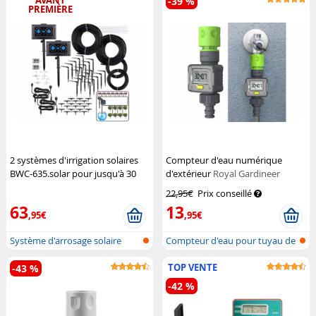
AVANT
-39 %
PREMIÈRE
2 systèmes d'irrigation solaires
Compteur d'eau numérique
BWC-635.solar pour jusqu'à 30
d'extérieur
Royal Gardineer
plantes
Royal Gardineer
22,95€
Prix conseillé
63
13
,95€
,95€
Système d'arrosage solaire
Compteur d'eau pour tuyau de
pour pla...
jardin
TOP VENTE
-43 %
-42 %