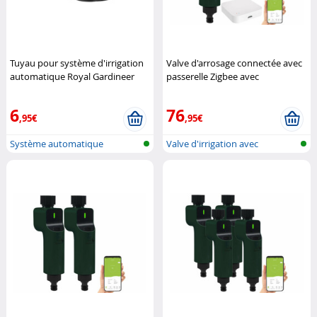
Tuyau pour système d'irrigation
Valve d'arrosage connectée avec
automatique Royal Gardineer
passerelle Zigbee avec
NX7370
Royal Gardineer
commandes vocales
Royal
Gardineer
6
76
,95€
,95€
Système automatique
Valve d'irrigation avec
d'arrosage des...
passerelle...