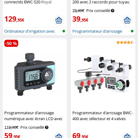
connectés BWC-520
Royal
200 avec 2 raccords pour tuyau
Gardineer
Royal Gardineer
79,90€
Prix conseillé
129
39
,95€
,95€
Ordinateur d'irrigation avec
Programmateur d'arrosage
réseau...
avec conne...
-50 %
Programmateur d'arrosage
Programmateur d'arrosage BWC-
numérique avec écran LCD avec
400 avec sélecteur et 4 valves
4 sorties
Royal Gardineer
Royal Gardineer
119,90€
Prix conseillé
59
69
,95€
,95€