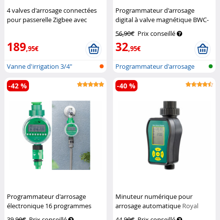
4 valves d'arrosage connectées
Programmateur d'arrosage
pour passerelle Zigbee avec
digital à valve magnétique BWC-
commandes vocales
Royal
100
Royal Gardineer
56,90€
Prix conseillé
Gardineer
189
32
,95€
,95€
Vanne d'irrigation 3/4"
Programmateur d'arrosage
compatible...
électroniq...
-42 %
-40 %
Programmateur d'arrosage
Minuteur numérique pour
électronique 16 programmes
arrosage automatique
Royal
avec écran LCD
Royal Gardineer
Gardineer
39,90€
Prix conseillé
44,90€
Prix conseillé