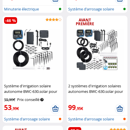
Minuterie électrique
Système d'arrosage solaire
d'irrigation
pour pla...
AVANT
-46 %
PREMIÈRE
Système d'irrigation solaire
2 systèmes d'irrigation solaires
autonome BWC-630.solar pour
autonomes BWC-630.solar pour
jusqu'à 15 plantes
Royal
jusqu'à 30 plantes
Royal
99,90€
Prix conseillé
Gardineer
Gardineer
53
99
,99€
,95€
Système d'arrosage solaire
Système d'arrosage solaire
pour pla...
pour pla...