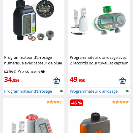
Programmateur d'arrosage
Programmateur d'arrosage avec
numérique avec capteur de pluie
2 raccords pour tuyau et capteur
Royal Gardineer
de pluie
Royal Gardineer
62,90€
Prix conseillé
34
49
,95€
,95€
Programmateur d'arrosage
Programmateur d'arrosage
avec capte...
avec capte...
-46 %