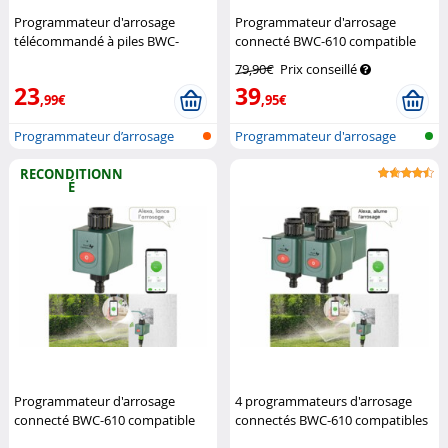
Programmateur d'arrosage
Programmateur d'arrosage
télécommandé à piles BWC-
connecté BWC-610 compatible
625.fb
Royal Gardineer
commandes vocales
Royal
79,90€
Prix conseillé
Gardineer
23
39
,99€
,95€
Programmateur d’arrosage
Programmateur d'arrosage
avec téléc...
réseau san...
RECONDITIONN
É
Programmateur d'arrosage
4 programmateurs d'arrosage
connecté BWC-610 compatible
connectés BWC-610 compatibles
commandes vocales
commandes vocales
Royal