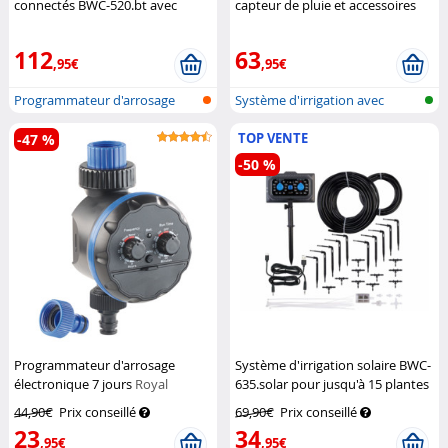
connectés BWC-520.bt avec
capteur de pluie et accessoires
passerelle réseau
Royal
Royal Gardineer
Gardineer
112
63
,95€
,95€
Programmateur d'arrosage
Système d'irrigation avec
bluetooth...
distribut...
TOP VENTE
-47 %
-50 %
Programmateur d'arrosage
Système d'irrigation solaire BWC-
électronique 7 jours
Royal
635.solar pour jusqu'à 15 plantes
Gardineer
Royal Gardineer
44,90€
Prix conseillé
69,90€
Prix conseillé
23
34
,95€
,95€