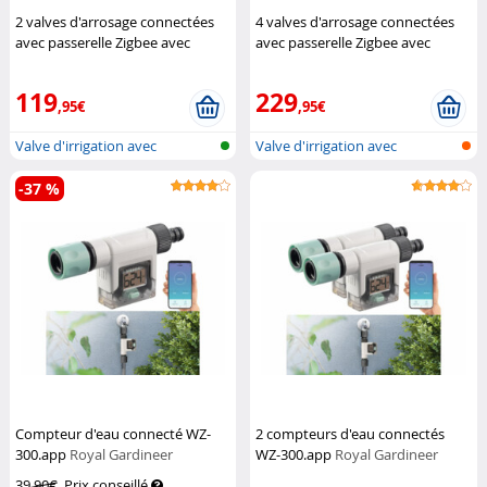
2 valves d'arrosage connectées
4 valves d'arrosage connectées
avec passerelle Zigbee avec
avec passerelle Zigbee avec
commandes vocales
Royal
commandes vocales
Royal
Gardineer
Gardineer
119
229
,95€
,95€
Valve d'irrigation avec
Valve d'irrigation avec
passerelle...
passerelle...
-37 %
Compteur d'eau connecté WZ-
2 compteurs d'eau connectés
300.app
Royal Gardineer
WZ-300.app
Royal Gardineer
39,90€
Prix conseillé