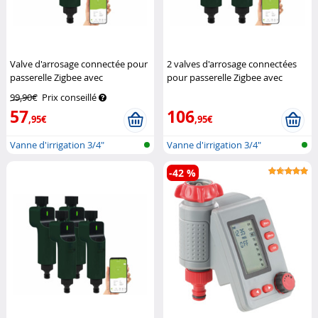
Valve d'arrosage connectée pour
2 valves d'arrosage connectées
passerelle Zigbee avec
pour passerelle Zigbee avec
commandes vocales
Royal
commandes vocales
Royal
99,90€
Prix conseillé
Gardineer
Gardineer
57
106
,95€
,95€
Vanne d'irrigation 3/4"
Vanne d'irrigation 3/4"
compatible...
compatible...
-42 %