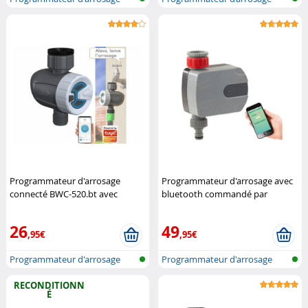
réseau san...
avec compt...
Programmateur d'arrosage
Programmateur d'arrosage avec
connecté BWC-520.bt avec
bluetooth commandé par
commandes vocales
Royal
application
Royal Gardineer
Gardineer
26
49
,95€
,95€
Programmateur d'arrosage
Programmateur d'arrosage
bluetooth
bluetooth
RECONDITIONN
É