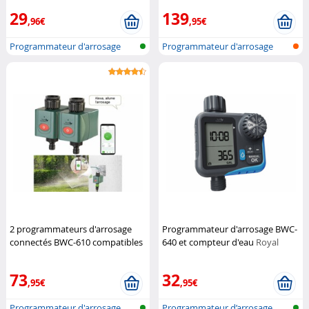
(Reconditionné)
Royal Gardineer
Gardineer
29
139
,96€
,95€
Programmateur d'arrosage
Programmateur d'arrosage
réseau san...
réseau san...
2 programmateurs d'arrosage
Programmateur d'arrosage BWC-
connectés BWC-610 compatibles
640 et compteur d'eau
Royal
commandes vocales
Royal
Gardineer
Gardineer
73
32
,95€
,95€
Programmateur d'arrosage
Programmateur d’arrosage