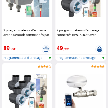
2 programmateurs d'arrosage
2 programmateurs d'arrosage
avec bluetooth commandés par
connectés BWC-520.bt avec
application
Royal Gardineer
commandes vocales
Royal
Gardineer
89
49
,95€
,95€
Programmateur d'arrosage
Programmateur d'arrosage
bluetooth
bluetooth