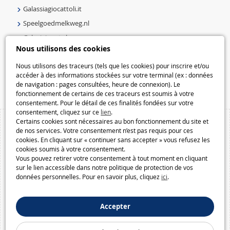
Galassiagiocattoli.it
Speelgoedmelkweg.nl
Galaxiejouets.be
Nous utilisons des cookies
Galaxiespielzeug.be
Speelgoedmelkweg.be
Nous utilisons des traceurs (tels que les cookies) pour inscrire et/ou
accéder à des informations stockées sur votre terminal (ex : données
Macway.com
de navigation : pages consultées, heure de connexion). Le
fonctionnement de certains de ces traceurs est soumis à votre
consentement. Pour le détail de ces finalités fondées sur votre
consentement, cliquez sur ce
lien
.
Certains cookies sont nécessaires au bon fonctionnement du site et
de nos services. Votre consentement n’est pas requis pour ces
cookies. En cliquant sur « continuer sans accepter » vous refusez les
cookies soumis à votre consentement.
Vous pouvez retirer votre consentement à tout moment en cliquant
sur le lien accessible dans notre politique de protection de vos
données personnelles. Pour en savoir plus, cliquez
ici
.
Accepter