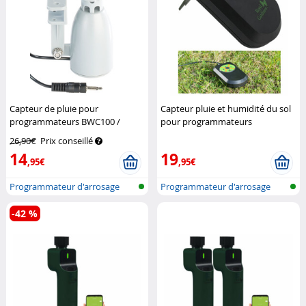
Capteur de pluie pour
Capteur pluie et humidité du sol
programmateurs BWC100 /
pour programmateurs
BWC200 / BWC400
Royal
d'arrosage BWC
Royal Gardineer
26,90€
Prix conseillé
Gardineer
14
19
,95€
,95€
Programmateur d'arrosage
Programmateur d'arrosage
avec conne...
avec conne...
-42 %