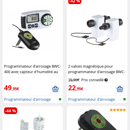
-42 %
Programmateur d'arrosage BWC-
2 valves magnétique pour
400 avec capteur d'humidité au
programmateur d'arrosage BWC-
sol
Royal Gardineer
400
Royal Gardineer
39,90€
Prix conseillé
49
22
,95€
,95€
Programmateur d'arrosage
Programmateur d'arrosage
avec conne...
avec conne...
-44 %