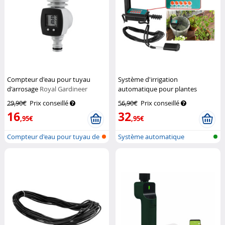
Compteur d'eau pour tuyau
Système d'irrigation
d'arrosage
Royal Gardineer
automatique pour plantes
d'intérieur
Royal Gardineer
29,90€
Prix conseillé
56,90€
Prix conseillé
16
32
,95€
,95€
Compteur d'eau pour tuyau de
Système automatique
jardin
d'arrosage des...