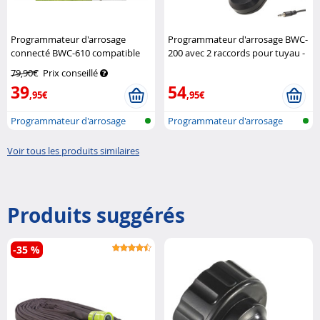
Programmateur d'arrosage
Programmateur d'arrosage BWC-
connecté BWC-610 compatible
200 avec 2 raccords pour tuyau -
commandes vocales
Royal
Avec capteur
Royal Gardineer
79,90€
Prix conseillé
Gardineer
39
54
,95€
,95€
Programmateur d'arrosage
Programmateur d'arrosage
réseau san...
avec humid...
Voir tous les produits similaires
Produits suggérés
-35 %