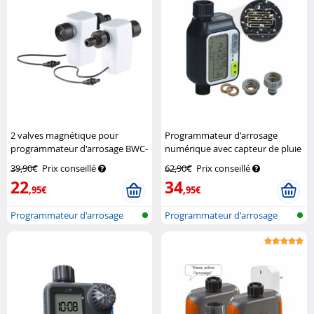
2 valves magnétique pour
Programmateur d'arrosage
programmateur d'arrosage BWC-
numérique avec capteur de pluie
400
Royal Gardineer
Royal Gardineer
39,90€
Prix conseillé
62,90€
Prix conseillé
22
34
,95€
,95€
Programmateur d'arrosage
Programmateur d'arrosage
avec conne...
avec capte...