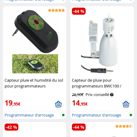
avec conne...
avec conne...
-44 %
Capteur pluie et humidité du sol
Capteur de pluie pour
pour programmateurs
programmateurs BWC100 /
d'arrosage BWC
Royal Gardineer
BWC200 / BWC400
Royal
26,90€
Prix conseillé
Gardineer
19
14
,95€
,95€
Programmateur d'arrosage
Programmateur d'arrosage
avec conne...
avec conne...
-42 %
-44 %