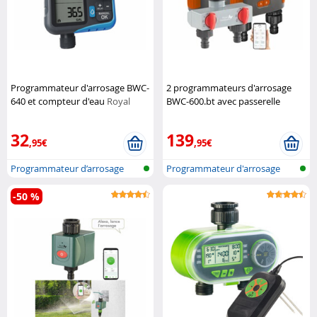
Programmateur d'arrosage BWC-
2 programmateurs d'arrosage
640 et compteur d'eau
Royal
BWC-600.bt avec passerelle
Gardineer
réseau et sélecteur
Royal
Gardineer
32
139
,95€
,95€
Programmateur d’arrosage
Programmateur d'arrosage
avec compt...
réseau san...
-50 %