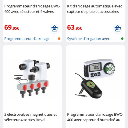
Programmateur d'arrosage BWC-
Kit d'arrosage automatique avec
400 avec sélecteur et 4 valves
capteur de pluie et accessoires
Royal Gardineer
Royal Gardineer
69
63
,95€
,95€
Programmateur d'arrosage
Système d'irrigation avec
avec conne...
distribut...
2 électrovalves magnétiques et
Programmateur d'arrosage BWC-
sélecteur 4 sorties
Royal
400 avec capteur d'humidité au
Gardineer
sol
Royal Gardineer