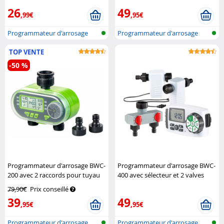
26
49
,99€
,95€
Programmateur d'arrosage
Programmateur d'arrosage
avec conne...
avec conne...
TOP VENTE
-50 %
Programmateur d'arrosage BWC-
Programmateur d'arrosage BWC-
200 avec 2 raccords pour tuyau
400 avec sélecteur et 2 valves
Royal Gardineer
Royal Gardineer
79,90€
Prix conseillé
39
49
,95€
,95€
Programmateur d'arrosage
Programmateur d'arrosage