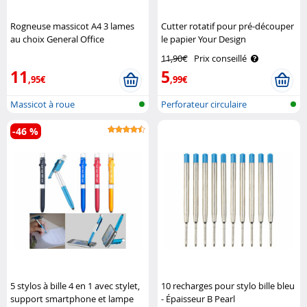
Rogneuse massicot A4 3 lames
Cutter rotatif pour pré-découper
au choix General Office
le papier Your Design
11,90€
Prix conseillé
11
5
,95€
,99€
Massicot à roue
Perforateur circulaire
-46 %
5 stylos à bille 4 en 1 avec stylet,
10 recharges pour stylo bille bleu
support smartphone et lampe
- Épaisseur B Pearl