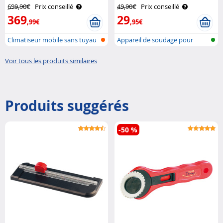
évacuation ACS-5.app Sichler
699,90€
Prix conseillé
49,90€
Prix conseillé
Haushaltsgeräte
369
29
,99€
,95€
Climatiseur mobile sans tuyau
Appareil de soudage pour
d'éva..
matières p..
Voir tous les produits similaires
Produits suggérés
-50 %