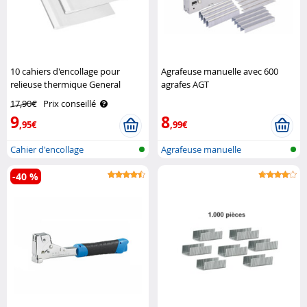
10 cahiers d'encollage pour
Agrafeuse manuelle avec 600
relieuse thermique General
agrafes AGT
Office
17,90€
Prix conseillé
9
8
,95€
,99€
Cahier d'encollage
Agrafeuse manuelle
-40 %