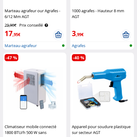
Marteau agrafeur our Agrafes -
1000 agrafes - Hauteur 8 mm
6/12 Mm AGT
AGT
29,90€
Prix conseillé
17
3
,95€
,99€
Marteau-agrafeur
Agrafes
-47 %
-40 %
Climatiseur mobile connecté
Appareil pour soudure plastique
1800 BTU/h 500 W sans
sur secteur AGT