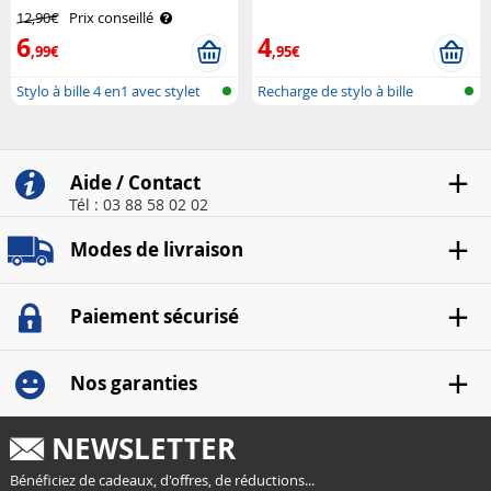
led Pearl
12,90€
Prix conseillé
6
4
,99€
,95€
Stylo à bille 4 en1 avec stylet
Recharge de stylo à bille
Aide / Contact
Tél : 03 88 58 02 02
Modes de livraison
Paiement sécurisé
Nos garanties
NEWSLETTER
Bénéficiez de cadeaux, d'offres, de réductions...