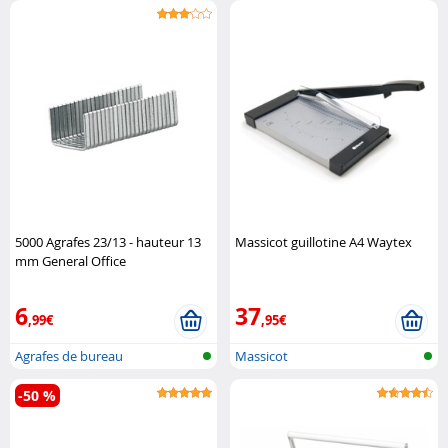
5000 Agrafes 23/13 - hauteur 13
Massicot guillotine A4 Waytex
mm General Office
6
37
,99€
,95€
Agrafes de bureau
Massicot
-50 %