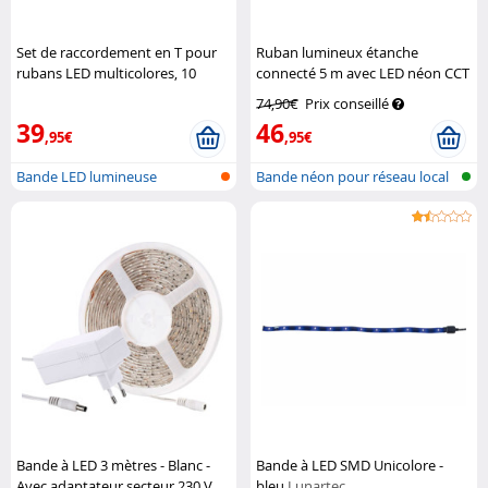
Set de raccordement en T pour
Ruban lumineux étanche
rubans LED multicolores, 10
connecté 5 m avec LED néon CCT
raccords
Lunartec
Lunartec
74,90€
Prix conseillé
39
46
,95€
,95€
Bande LED lumineuse
Bande néon pour réseau local
sans f...
Bande à LED 3 mètres - Blanc -
Bande à LED SMD Unicolore -
Avec adaptateur secteur 230 V
bleu
Lunartec