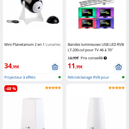
Mini Planetarium 2 en 1
Lunartec
Bandes lumineuses USB LED RVB
LT-200.col pour TV 46 à 70"
Lunartec
19,90€
Prix conseillé
34
11
,95€
,95€
Projecteur à effets
Rétroéclairage RVB pour
téléviseur
-48 %