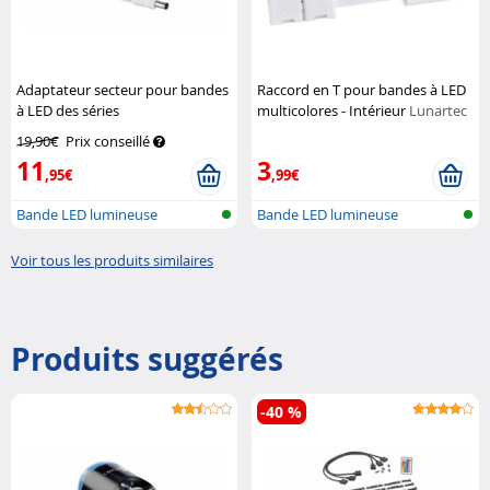
Adaptateur secteur pour bandes
Raccord en T pour bandes à LED
à LED des séries
multicolores - Intérieur
Lunartec
LE/LC/LX/LAK/LAM/LAT/LAC/LAX
19,90€
Prix conseillé
Lunartec
11
3
,95€
,99€
Bande LED lumineuse
Bande LED lumineuse
Voir tous les produits similaires
Produits suggérés
-40 %