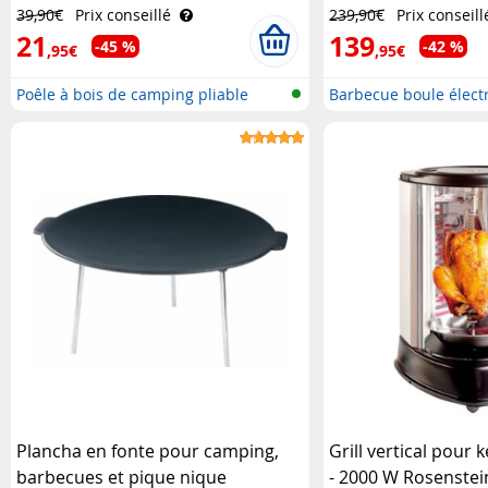
Rosenstein & Söhn
39,90€
Prix conseillé
239,90€
Prix conseill
21
139
-45 %
-42 %
,95€
,95€
Poêle à bois de camping pliable
Barbecue boule élect
Plancha en fonte pour camping,
Grill vertical pour k
barbecues et pique nique
- 2000 W Rosenste