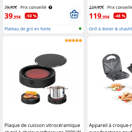
Rosenstein & Söhne
79,90€
Prix conseillé
229,90€
Prix conseill
39
119
-50 %
-48 %
,95€
,95€
Plateau de gril en fonte
Grill à doner & shashl
Plaque de cuisson vitrocéramique
Appareil à croque