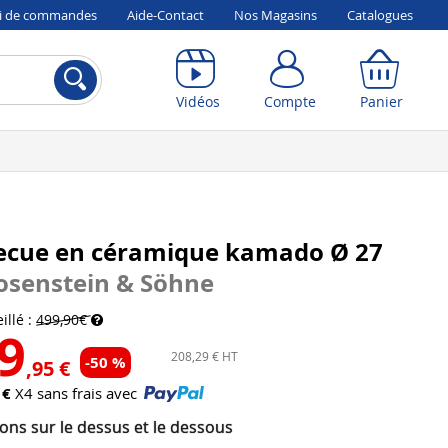
vi de commandes
Aide-Contact
Nos Magasins
Catalogues
Compte
Panier
Vidéos
Compte
Panier
ecue en céramique kamado Ø 27
osenstein & Söhne
illé :
499,90€
9
208,29 € HT
-50 %
,95 €
 €
X4 sans frais avec
ons sur le dessus et le dessous