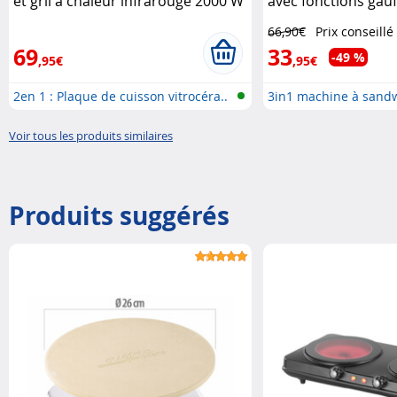
et gril à chaleur infrarouge 2000 W
avec fonctions gaufr
Rosenstein & Söhne
table Rosenstein &
66,90€
Prix conseillé
69
33
-49 %
,95€
,95€
2en 1 : Plaque de cuisson vitrocéra..
3in1 machine à sandw
..
Voir tous les produits similaires
Produits suggérés