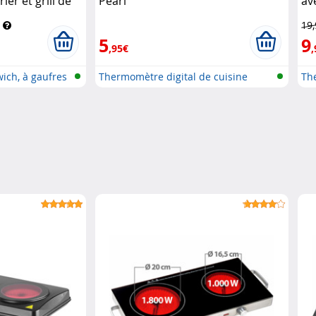
ier et grill de
Pearl
av
 Söhne
Ro
19
5
9
,95€
,
ich, à gaufres
Thermomètre digital de cuisine
Th
pour..
ave