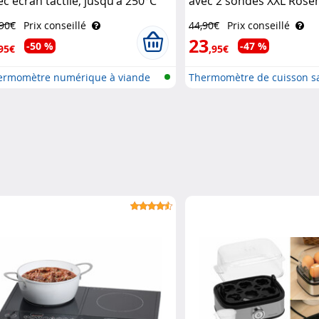
ec écran tactile, jusqu'à 250°C
avec 2 sondes XXL Rose
senstein & Söhne
Söhne
,90€
Prix conseillé
44,90€
Prix conseillé
23
-50 %
-47 %
95€
,95€
ermomètre numérique à viande
Thermomètre de cuisson sa
c..