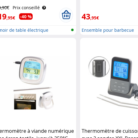
senstein & Söhne
aluminium, 14 pièces R
9,90€
Prix conseillé
Söhne
19
43
-40 %
,95€
,95€
oir de table électrique
Ensemble pour barbecue
ermomètre à viande numérique
Thermomètre de cuisson