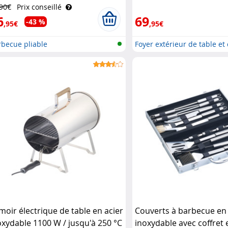
,90€
Prix conseillé
6
69
-43 %
,95€
,95€
rbecue pliable
Foyer extérieur de table et 
moir électrique de table en acier
Couverts à barbecue en 
oxydable 1100 W / jusqu'à 250 °C
inoxydable avec coffret 