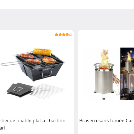
rbecue pliable plat à charbon
Brasero sans fumée Car
arl