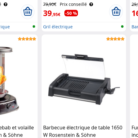
e
2000 W Rosenstein & Söhne
é
79,90€
Prix conseillé
29
39
1
-50 %
,95€
rique
Gril électrique
Ba
ebab et volaille
Barbecue électrique de table 1650
Fu
in & Söhne
W Rosenstein & Söhne
in