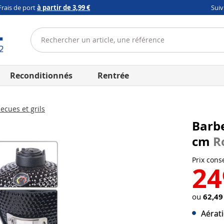
Frais de port
à partir de 3,99 €
Sui
Reconditionnés
Rentrée
cues et grils
Barb
cm
R
Prix conse
24
ou
62,49
Aérati