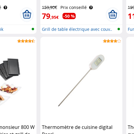
Ro
é
159,90€
Prix conseillé
19
79
1
-50 %
,95€
ik
Grill de table électrique avec couv..
Fum
-monsieur 800 W
Thermomètre de cuisine digital
Th