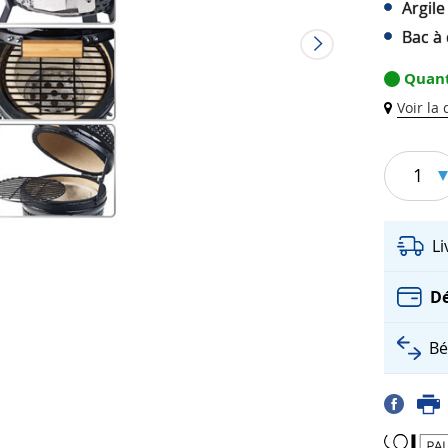
Argile
Bac à
Quant
Voir la
1
L
Dé
Bé