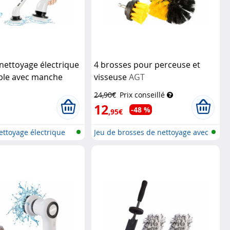
nettoyage électrique
4 brosses pour perceuse et
ble avec manche
visseuse
AGT
que amovible
Sichler
24,90€
Prix conseillé
geräte
12
-48 %
,95€
ettoyage électrique
Jeu de brosses de nettoyage avec
ra...