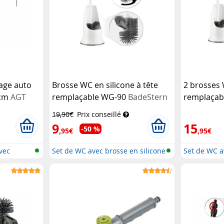
vage auto
Brosse WC en silicone à tête
2 brosses 
 cm
AGT
remplaçable WG-90
BadeStern
remplaçab
19,90€
Prix conseillé
9
15
-50 %
,95€
,95€
avec
Set de WC avec brosse en silicone
Set de WC a
e...
e...