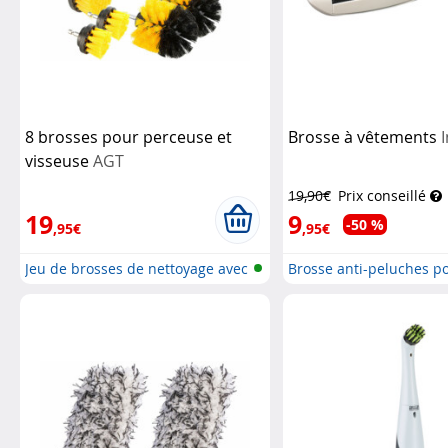
8 brosses pour perceuse et
Brosse à vêtements
visseuse
AGT
19,90€
Prix conseillé
19
9
-50 %
,95€
,95€
Jeu de brosses de nettoyage avec
Brosse anti-peluches p
ra...
vêtements