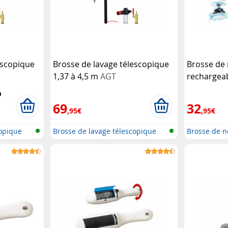
escopique
Brosse de lavage télescopique
Brosse de 
1,37 à 4,5 m
AGT
rechargea
télescopi
Haushalts
69
32
,95€
,95€
copique
Brosse de lavage télescopique
Brosse de n
avec...
rech...