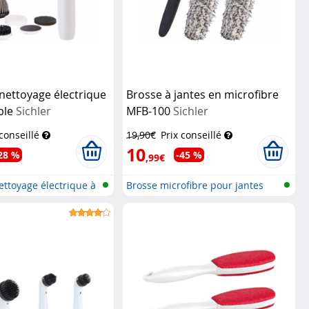
nettoyage électrique
Brosse à jantes en microfibre
ble
Sichler
MFB-100
Sichler
geräte
Haushaltsgeräte
 conseillé
19,90€
Prix conseillé
10
28 %
-45 %
,99€
ettoyage électrique à
Brosse microfibre pour jantes