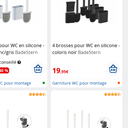
pour WC en silicone -
4 brosses pour WC en silicone -
anc/gris
BadeStern
coloris noir
BadeStern
 conseillé
19
40 %
,95€
WC pour montage
Garniture WC pour montage
mural & s...