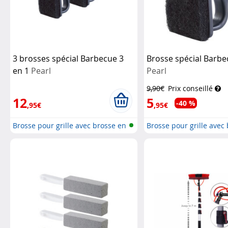
3 brosses spécial Barbecue 3
Brosse spécial Barbe
en 1
Pearl
Pearl
9,90€
Prix conseillé
12
5
-40 %
,95€
,95€
Brosse pour grille avec brosse en
Brosse pour grille avec
l...
l...