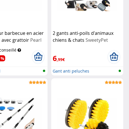
r barbecue en acier
2 gants anti-poils d'animaux
 avec grattoir
Pearl
chiens & chats
SweetyPet
 conseillé
6
 %
,99€
l
Gant anti peluches