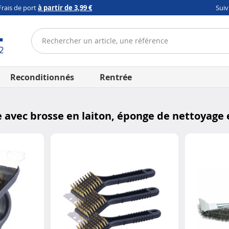
Frais de port
à partir de 3,99 €
Sui
Reconditionnés
Rentrée
e avec brosse en laiton, éponge de nettoyage 