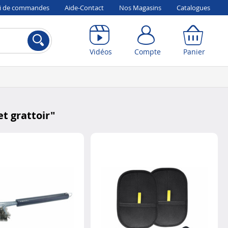
vi de commandes
Aide-Contact
Nos Magasins
Catalogues
Compte
Panier
Vidéos
Compte
Panier
et grattoir
"