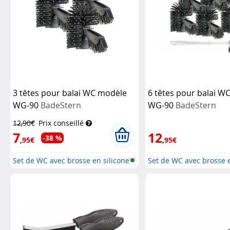
3 têtes pour balai WC modèle
6 têtes pour balai W
WG-90
BadeStern
WG-90
BadeStern
12,90€
Prix conseillé
7
12
-38 %
,95€
,95€
Set de WC avec brosse en silicone
Set de WC avec brosse e
e...
e...