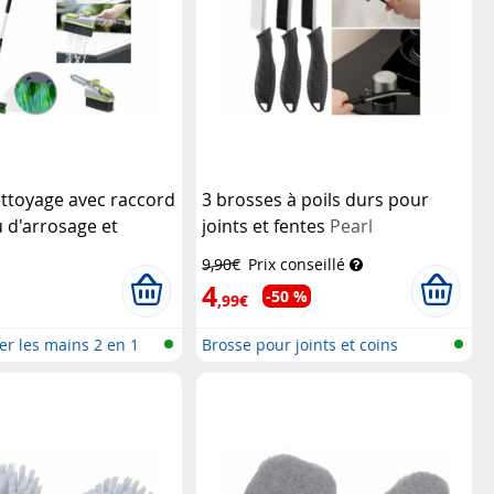
ettoyage avec raccord
3 brosses à poils durs pour
 d'arrosage et
joints et fentes
Pearl
main
Royal Gardineer
9,90€
Prix conseillé
4
-50 %
,99€
er les mains 2 en 1
Brosse pour joints et coins