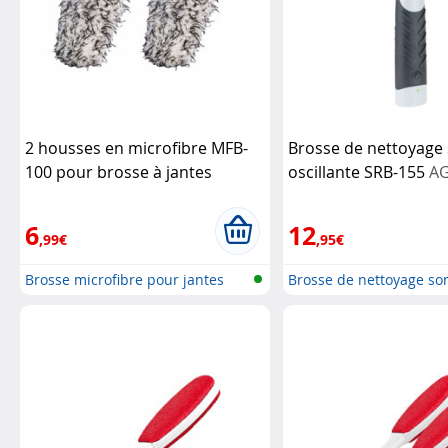
2 housses en microfibre MFB-
Brosse de nettoyage
100 pour brosse à jantes
oscillante SRB-155
A
Sichler Haushaltsgeräte
6
12
,99€
,95€
Brosse microfibre pour jantes
Brosse de nettoyage so
oscilla...