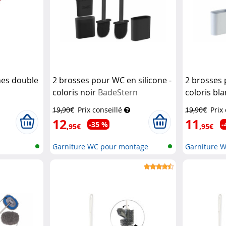
hes double
2 brosses pour WC en silicone -
2 brosses 
coloris noir
BadeStern
coloris bl
19,90€
Prix conseillé
19,90€
Prix
12
11
-35 %
-
,95€
,95€
Garniture WC pour montage
Garniture 
mural & s...
mural & s...