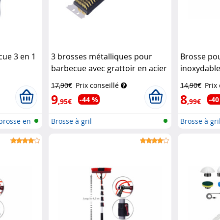
cue 3 en 1
3 brosses métalliques pour
Brosse pou
barbecue avec grattoir en acier
inoxydable
Pearl
17,90€
Prix conseillé
14,90€
Prix
9
8
-44 %
-40
,95€
,99€
 brosse en
Brosse à gril
Brosse à gri