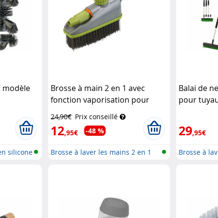
C modèle
Brosse à main 2 en 1 avec
Balai de n
fonction vaporisation pour
pour tuyau
tuyau d'arrosage
Royal
brosse à 
24,90€
Prix conseillé
Gardineer
12
29
-48 %
,95€
,95€
n silicone
Brosse à laver les mains 2 en 1
Brosse à lav
ave...
ave...