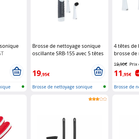
 sonique
Brosse de nettoyage sonique
4 têtes de
GT
oscillante SRB-155 avec 5 têtes
brosse de
AGT
oscillante
19,90€
Prix
19
11
-
,95€
,95€
nique
Brosse de nettoyage sonique
Brosse de n
oscilla...
oscilla...