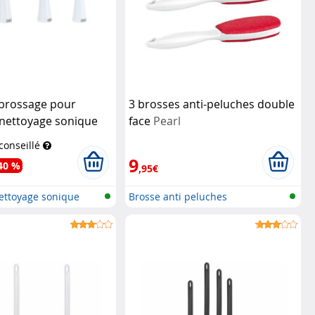
 brossage pour
3 brosses anti-peluches double
 nettoyage sonique
face
Pearl
 SRB-155
AGT
 conseillé
9
40 %
,95€
ettoyage sonique
Brosse anti peluches