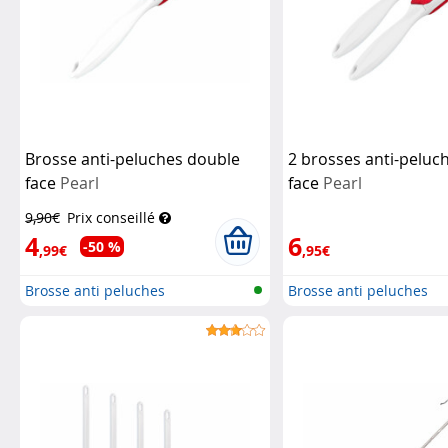
Brosse anti-peluches double
2 brosses anti-peluc
face
Pearl
face
Pearl
9,90€
Prix conseillé
4
6
-50 %
,99€
,95€
Brosse anti peluches
Brosse anti peluches