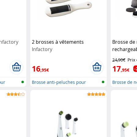
Infactory
2 brosses à vêtements
Brosse de 
Infactory
rechargea
Haushalts
24,90€
Prix
16
17
-
,95€
,95€
our
Brosse anti-peluches pour
Brosse de n
vêtements
ma...