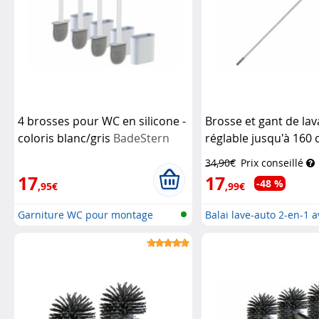
4 brosses pour WC en silicone -
Brosse et gant de la
coloris blanc/gris
BadeStern
réglable jusqu'à 160
34,90€
Prix conseillé
17
17
-48 %
,95€
,99€
Garniture WC pour montage
Balai lave-auto 2-en-1 
mural & s...
manche...