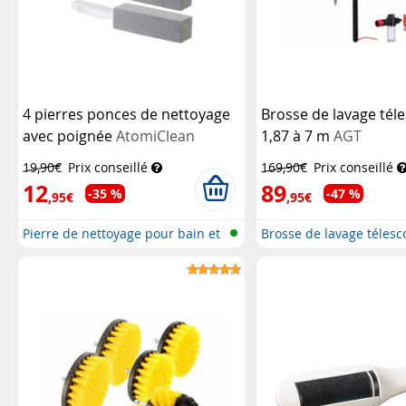
4 pierres ponces de nettoyage
Brosse de lavage tél
avec poignée
AtomiClean
1,87 à 7 m
AGT
19,90€
Prix conseillé
169,90€
Prix conseillé
12
89
-35 %
-47 %
,95€
,95€
Pierre de nettoyage pour bain et
Brosse de lavage téles
ba...
avec...