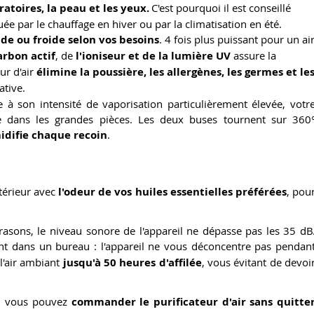
atoires, la peau et les yeux.
C'est pourquoi il est conseillé
 par le chauffage en hiver ou par la climatisation en été.
ude ou froide selon vos besoins
. 4 fois plus puissant pour un ai
harbon actif
, de
l'ioniseur et de la lumière UV
assure la
ur d'air
élimine la poussière, les allergènes, les germes et le
ative.
e à son intensité de vaporisation particulièrement élevée, votr
e dans les grandes pièces. Les deux buses tournent sur 360
idifie chaque recoin
.
ntérieur avec
l'odeur de vos huiles essentielles préférées
, pou
trasons, le niveau sonore de l'appareil ne dépasse pas les 35 dB
nt dans un bureau : l'appareil ne vous déconcentre pas pendan
 l'air ambiant
jusqu'à 50 heures d'affilée
, vous évitant de devoi
e, vous pouvez
commander le purificateur d'air sans quitte