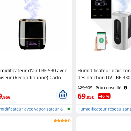
midificateur d'air LBF-530 avec
Humidificateur d'air co
niseur (Reconditionné) Carlo
désinfection UV LBF-33
lano
Medicals
129,90€
Prix conseillé
9
69
-46 %
,96€
,95€
idificateur avec vaporisateur & ..
Humidificateur réseau sans 