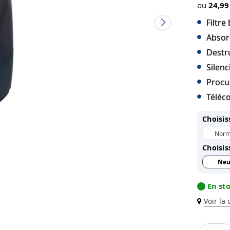
ou
24,99
Filtre
Absorb
Destr
Silenc
Procu
Téléc
Choisis
Norm
Choisis
Neu
En st
Voir la