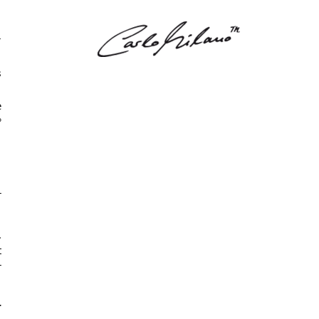
r
s
e
°
r
.
t
r
r