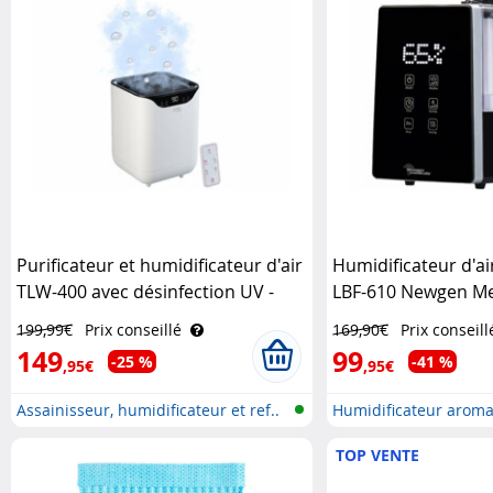
Purificateur et humidificateur d'air
Humidificateur d'ai
TLW-400 avec désinfection UV -
LBF-610 Newgen Me
coloris blanc Sichler
199,99€
Prix conseillé
169,90€
Prix conseill
Haushaltsgeräte
149
99
-25 %
-41 %
,95€
,95€
Assainisseur, humidificateur et ref..
Humidificateur aroma
numérique..
TOP VENTE