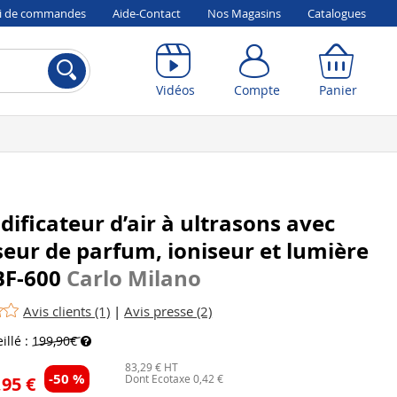
vi de commandes
Aide-Contact
Nos Magasins
Catalogues
Compte
Panier
Vidéos
Compte
Panier
ificateur d’air à ultrasons avec
seur de parfum, ioniseur et lumière
BF-600
Carlo Milano
Avis clients (1)
|
Avis presse (2)
illé :
199,90€
83,29 € HT
-50 %
Dont Ecotaxe 0,42 €
,95 €