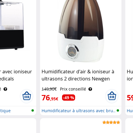
r avec ioniseur
Humidificateur d'air & ioniseur à
Hu
dicals
ultrasons 2 directions Newgen
io
Medicals
Mi
é
149,90€
Prix conseillé
76
5
-49 %
,95€
tique
Humidificateur à ultrasons avec bru..
Hum