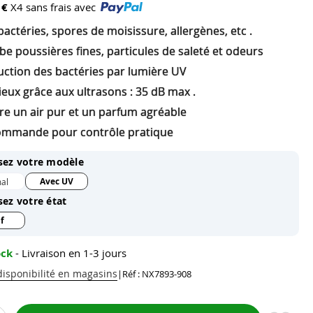
 €
X4 sans frais avec
 bactéries, spores de moisissure, allergènes, etc .
e poussières fines, particules de saleté et odeurs
uction des bactéries par lumière UV
ieux grâce aux ultrasons : 35 dB max .
re un air pur et un parfum agréable
ommande pour contrôle pratique
sez votre modèle
Avec UV
al
sez votre état
f
ock
- Livraison en 1-3 jours
 disponibilité en magasins
|
Réf : NX7893-908