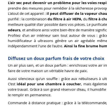
L'air sec peut devenir un problème pour les voies respir
prendre des mesures pour remédier à la sécheresse provoquée
L'atout de cet appareil :
il peut diffuser de la vapeur cha
purifié : la combinaison
du filtre à air HEPA
, du
filtre à c
meilleure qualité d'air possible dans vos pièces. Le purificate
odeurs
, et améliore ainsi votre bien-être de manière signific
Profitez d'un air intérieur sain tout autour de vous : grâc
humidificateur à ultrasons génère un air agréable mêm
indépendamment l'une de l'autre.
Ainsi la fine brume hum
Diffusez un doux parfum frais de votre choix
Un air plus sain, et un doux parfum : enrichissez votre air i
faire de votre maison un véritable havre de paix.
Aussi silencieux qu'un souffle : grâce aux nébuliseurs à ul
C'est
idéal pour une chambre à coucher
, mais égaleme
votre travail. Grâce à son grand réservoir d'eau, il humidifie
le remplir en permanence.
Commande à distance pratique : grâce à la télécommand