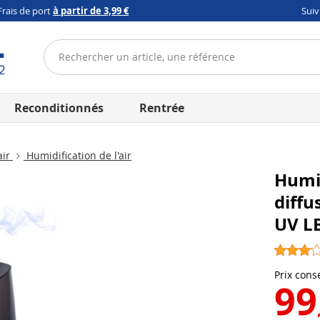
Frais de port
à partir de 3,99 €
Sui
Reconditionnés
Rentrée
air
Humidification de l'air
Humid
diffu
UV L
Prix conse
99