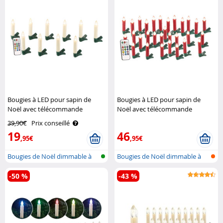
Bougies à LED pour sapin de
Bougies à LED pour sapin de
Noël avec télécommande
Noël avec télécommande
infrarouge - x10 - blanc Lunartec
infrarouge - x30 - rouge Lunartec
39,90€
Prix conseillé
19
46
,95€
,95€
Bougies de Noël dimmable à
Bougies de Noël dimmable à
LED avec..
LED avec..
-50 %
-43 %