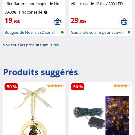
effet flamme pour sapin de Noël
effet cascade 12 fils / 300 LED -
- coloris blanc Lunartec
Blanc chaud Lunartec
39,90€
Prix conseillé
19
29
,95€
,95€
Bougies de Noël à LED sans fil
Guirlande solaire pour couvrir
avec..
le s..
Voir tous les produits similaires
Produits suggérés
-50 %
-50 %