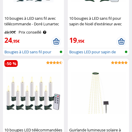
10 bougies à LED sans fil avec
10 bougies à LED sans fil pour
télécommande - Doré Lunartec
sapin de Noël d'extérieur avec
télécommande Lunartec
49,90€
Prix conseillé
24
19
,95€
,95€
Bougies à LED sans fil pour
Bougies LED pour sapin de
sapin d..
Noël avec..
-50 %
10 bougies LED télécommandées
Guirlande lumineuse solaire à