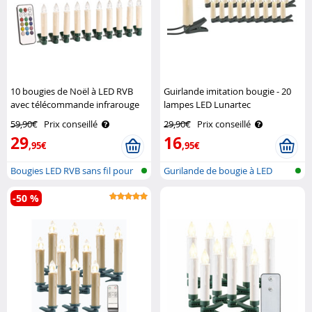
10 bougies de Noël à LED RVB
Guirlande imitation bougie - 20
avec télécommande infrarouge
lampes LED Lunartec
Lunartec
59,90€
Prix conseillé
29,90€
Prix conseillé
29
16
,95€
,95€
Bougies LED RVB sans fil pour
Gurilande de bougie à LED
arbre..
pour sapi..
-50 %