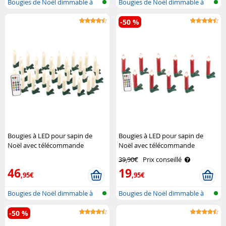
Bougies de Noël dimmable à
Bougies de Noël dimmable à
LED avec..
LED avec..
-50 %
Bougies à LED pour sapin de
Bougies à LED pour sapin de
Noël avec télécommande
Noël avec télécommande
infrarouge - x30 - blanc Lunartec
infrarouge - x10 - rouge Lunartec
39,90€
Prix conseillé
46
19
,95€
,95€
Bougies de Noël dimmable à
Bougies de Noël dimmable à
LED avec..
LED avec..
-50 %