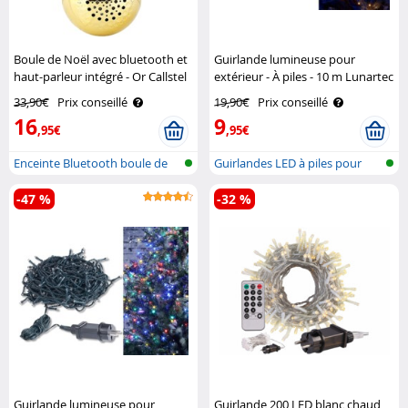
Boule de Noël avec bluetooth et
Guirlande lumineuse pour
haut-parleur intégré - Or Callstel
extérieur - À piles - 10 m Lunartec
33,90€
Prix conseillé
19,90€
Prix conseillé
16
9
,95€
,95€
Enceinte Bluetooth boule de
Guirlandes LED à piles pour
Noël av..
intérie..
-47 %
-32 %
Guirlande lumineuse pour
Guirlande 200 LED blanc chaud