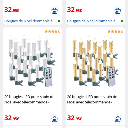
32
32
,95€
,95€
Bougies de Noël dimmable à
Bougies de Noël dimmable à
LED avec..
LED avec..
20 bougies LED pour sapin de
20 bougies LED pour sapin de
Noël avec télécommande -
Noël avec télécommande -
coloris argent Lunartec
coloris doré Lunartec
32
32
,95€
,95€