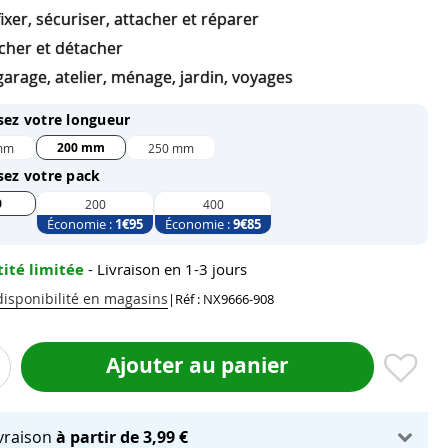
ixer, sécuriser, attacher et réparer
acher et détacher
arage, atelier, ménage, jardin, voyages
sez votre longueur
200 mm
mm
250 mm
sez votre pack
0
200
400
Économie :
1
€95
Économie :
9
€85
ité limitée
- Livraison en 1-3 jours
 disponibilité en magasins
|
Réf : NX9666-908
Ajouter au panier
ivraison
à partir de 3,99 €