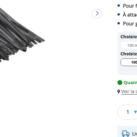
Pour f
À att
Pour g
Choisis
150 
Choisis
10
Quant
Voir la
1
L