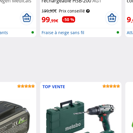
wgen Medicals
rechargeable HSB-200
AGT
co
199,90€
Prix conseillé
99
9
-50 %
,99€
,
ants
Fraise à neige sans fil
Att
TOP VENTE