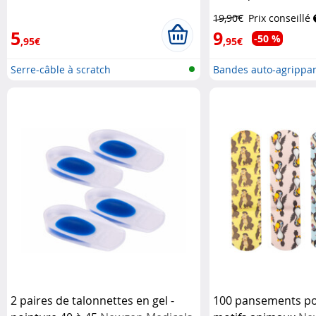
19,90€
Prix conseillé
5
9
-50 %
,95€
,95€
Serre-câble à scratch
Bandes auto-agrippan
boucle...
2 paires de talonnettes en gel -
100 pansements po