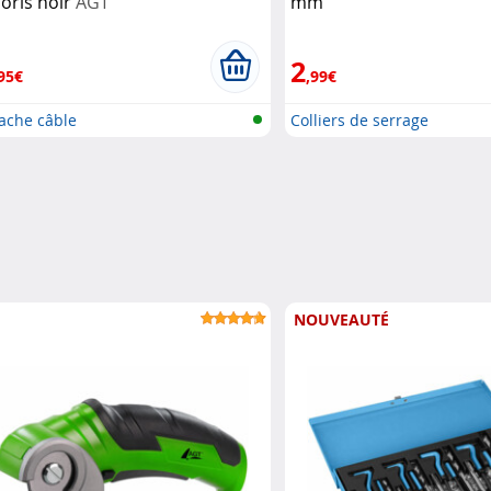
loris noir
AGT
mm
2
95€
,99€
ache câble
Colliers de serrage
NOUVEAUTÉ