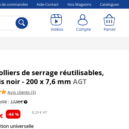
vi de commandes
Aide-Contact
Nos Magasins
Catalogues
Compte
Panier
Vidéos
Compte
Panier
olliers de serrage réutilisables,
is noir - 200 x 7,6 mm
AGT
Avis clients (3)
illé :
17,90€
8,29 € HT
-44 %
 €
ation universelle