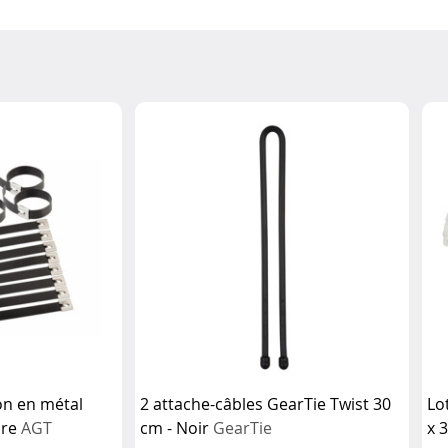
ion en métal
2 attache-câbles GearTie Twist 30
Lo
ire
AGT
cm - Noir
GearTie
x 