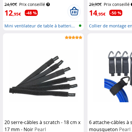
Haushaltsgeräte
24,90€
Prix conseillé
29,90€
Prix conseillé
12
14
-48 %
-50 %
,95€
,95€
Mini ventilateur de table à batteri...
Collier de montage en
inoxyda...
20 serre-câbles à scratch - 18 cm x
6 attache-câbles à 
17 mm - Noir
Pearl
mousqueton
Pearl