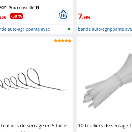
,90€
Prix conseillé
7
-50 %
95€
,99€
nde auto-agrippante avec
bande auto-agrippante av
cles/...
boucles/...
 colliers de serrage en 5 tailles,
100 colliers de serrage 1