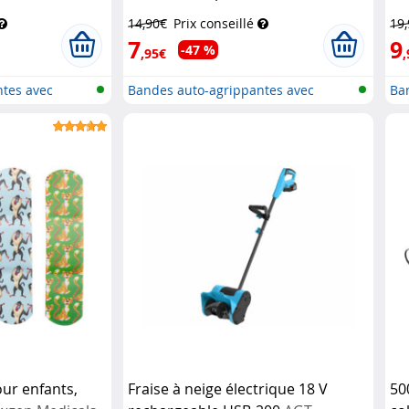
souples
Pearl
14,90€
Prix conseillé
19
7
9
-47 %
,95€
,
tes avec
Bandes auto-agrippantes avec
Ba
croche...
bou
ur enfants,
Fraise à neige électrique 18 V
500