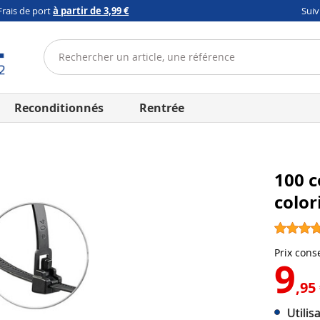
Frais de port
à partir de 3,99 €
Sui
Reconditionnés
Rentrée
100 c
color
Prix conse
9
,95
Utilis