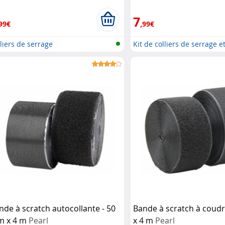
blanc
AGT
7
99€
,99€
liers de serrage
Kit de colliers de serrage et 
nde à scratch autocollante - 50
Bande à scratch à coud
 x 4 m
Pearl
x 4 m
Pearl