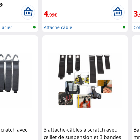
4
3
,99€
,
 acier
Attache câble
Col
scratch avec
3 attache-câbles à scratch avec
Ba
œillet de suspension et 3 bandes
mm