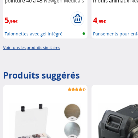
pointure 40 à 45
Newgen Medicals
motifs animaux
Ne
5
4
,99€
,99€
Talonnettes avec gel intégré
Pansements pour enf
Voir tous les produits similaires
Produits suggérés