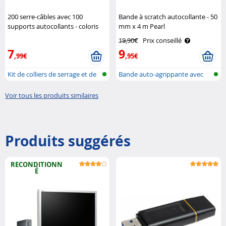
200 serre-câbles avec 100
Bande à scratch autocollante - 50
supports autocollants - coloris
mm x 4 m Pearl
blanc AGT
19,90€
Prix conseillé
7
9
,99€
,95€
Kit de colliers de serrage et de
Bande auto-agrippante avec
fi..
boucles/..
Voir tous les produits similaires
Produits suggérés
RECONDITIONN
É