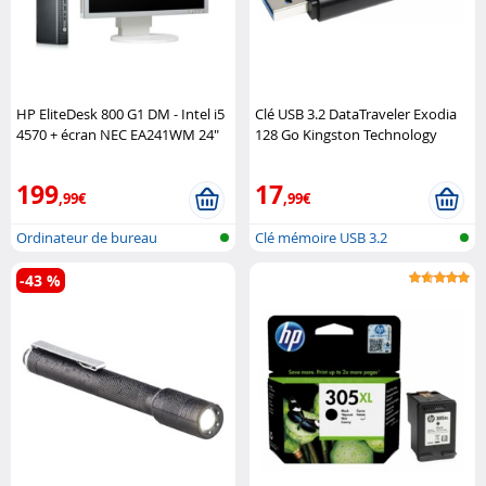
HP EliteDesk 800 G1 DM - Intel i5
Clé USB 3.2 DataTraveler Exodia
4570 + écran NEC EA241WM 24"
128 Go Kingston Technology
(reconditionnés) HP
199
17
,99€
,99€
Ordinateur de bureau
Clé mémoire USB 3.2
reconditionné
-43 %