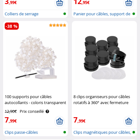
3
12
,99€
,95€
Colliers de serrage
Panier pour câbles, support de
pris..
-38 %
100 supports pour câbles
8 clips organiseurs pour câbles
autocollants - coloris transparent
rotatifs à 360° avec fermeture
General Office
magnétique General Office
12,90€
Prix conseillé
7
7
,99€
,99€
Clips passe-câbles
Clips magnétiques pour câbles,
rota..