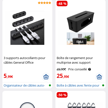
-48 %
3 supports autocollants pour
Boîte de rangement pour
câbles General Office
multiprise avec support
smartphone - coloris noir Callstel
49,90€
Prix conseillé
5
25
,99€
,95€
Organisateur de câbles auto-
Boîte à câbles avec fente pour
adhésif
la r..
-50 %