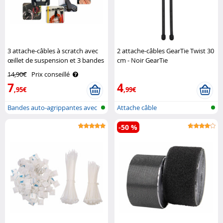
3 attache-câbles à scratch avec
2 attache-câbles GearTie Twist 30
œillet de suspension et 3 bandes
cm - Noir GearTie
souples Pearl
14,90€
Prix conseillé
7
4
,95€
,99€
Bandes auto-agrippantes avec
Attache câble
croche..
-50 %