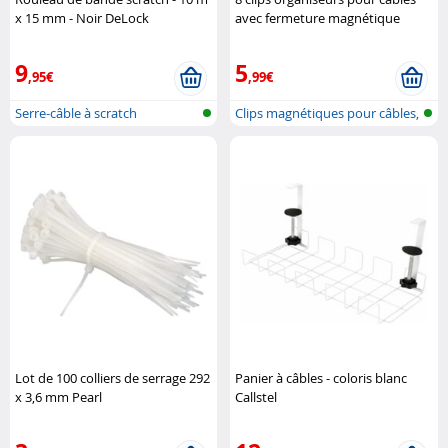
x 15 mm - Noir DeLock
avec fermeture magnétique
General Office
9
5
,95€
,99€
Serre-câble à scratch
Clips magnétiques pour câbles,
orga..
Lot de 100 colliers de serrage 292
Panier à câbles - coloris blanc
x 3,6 mm Pearl
Callstel