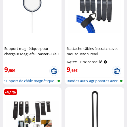
Support magnétique pour
6 attache-câbles à scratch avec
chargeur MagSafe Coaster - Bleu
mousqueton Pearl
Function101
19,90€
Prix conseillé
9
9
,90€
,95€
Support de câble magnétique
Bandes auto-agrippantes avec
boucle..
-47 %