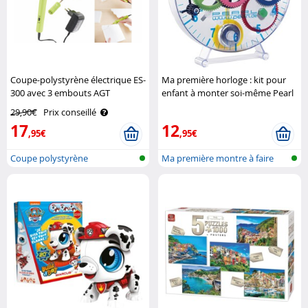
Coupe-polystyrène électrique ES-
Ma première horloge : kit pour
300 avec 3 embouts AGT
enfant à monter soi-même Pearl
29,90€
Prix conseillé
17
12
,95€
,95€
Coupe polystyrène
Ma première montre à faire
soi-même