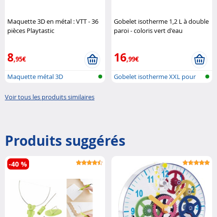
Maquette 3D en métal : VTT - 36
Gobelet isotherme 1,2 L à double
pièces Playtastic
paroi - coloris vert d'eau
Rosenstein & Söhne
8
16
,95€
,99€
Maquette métal 3D
Gobelet isotherme XXL pour
porte-go..
Voir tous les produits similaires
Produits suggérés
-40 %