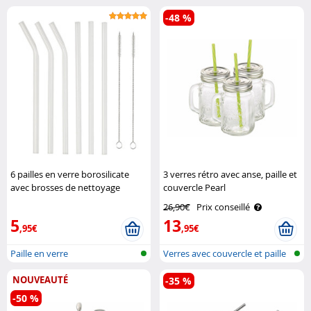
inoxydable
-48 %
6 pailles en verre borosilicate
3 verres rétro avec anse, paille et
avec brosses de nettoyage
couvercle Pearl
Rosenstein & Söhne
26,90€
Prix conseillé
5
13
,95€
,95€
Paille en verre
Verres avec couvercle et paille
NOUVEAUTÉ
-35 %
-50 %