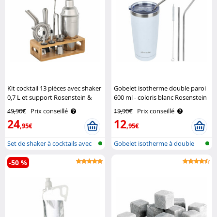
Kit cocktail 13 pièces avec shaker
Gobelet isotherme double paroi
0,7 L et support Rosenstein &
600 ml - coloris blanc Rosenstein
Söhne
& Söhne
49,90€
Prix conseillé
19,90€
Prix conseillé
24
12
,95€
,95€
Set de shaker à cocktails avec
Gobelet isotherme à double
supp..
paroi
-50 %