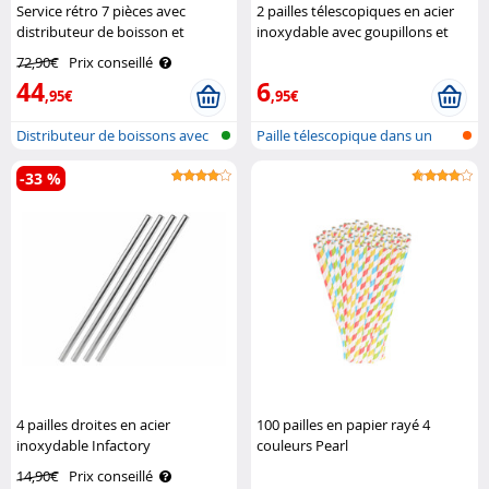
Service rétro 7 pièces avec
2 pailles télescopiques en acier
distributeur de boisson et
inoxydable avec goupillons et
6 verres Pearl
étuis Rosenstein & Söhne
72,90€
Prix conseillé
44
6
,95€
,95€
Distributeur de boissons avec
Paille télescopique dans un
verre..
boîtier..
-33 %
4 pailles droites en acier
100 pailles en papier rayé 4
inoxydable Infactory
couleurs Pearl
14,90€
Prix conseillé