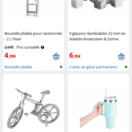
Bouteille pliable pour randonnée
9 glaçons réutilisables 22 mm en
- 2 L Pearl
stéatite Rosenstein & Söhne
9,90€
Prix conseillé
4
6
,99€
,95€
Bouteille pliable
Cubes de glace permanents