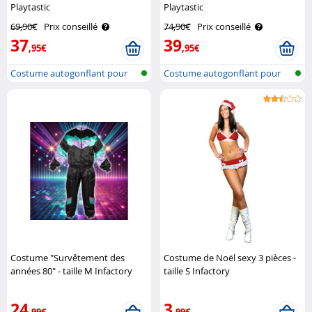
Playtastic
Playtastic
69,90€
Prix conseillé
74,90€
Prix conseillé
37
39
,95€
,95€
Costume autogonflant pour
Costume autogonflant pour
adulte
adulte
Costume "Survêtement des
Costume de Noël sexy 3 pièces -
années 80" - taille M Infactory
taille S Infactory
24
3
,99€
,99€