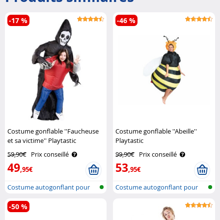
-17 %
-46 %
Costume gonflable ''Faucheuse
Costume gonflable ''Abeille''
et sa victime'' Playtastic
Playtastic
59,90€
Prix conseillé
99,90€
Prix conseillé
49
53
,95€
,95€
Costume autogonflant pour
Costume autogonflant pour
adulte
adulte
-50 %