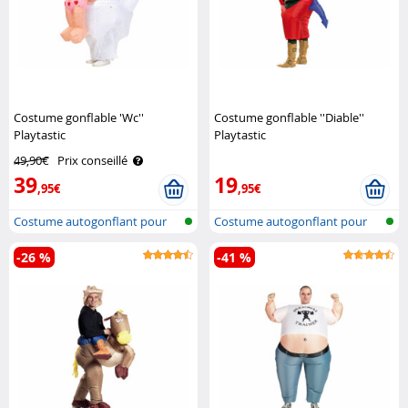
Costume gonflable 'Wc''
Costume gonflable ''Diable''
Playtastic
Playtastic
49,90€
Prix conseillé
39
19
,95€
,95€
Costume autogonflant pour
Costume autogonflant pour
adulte
adulte
-26 %
-41 %