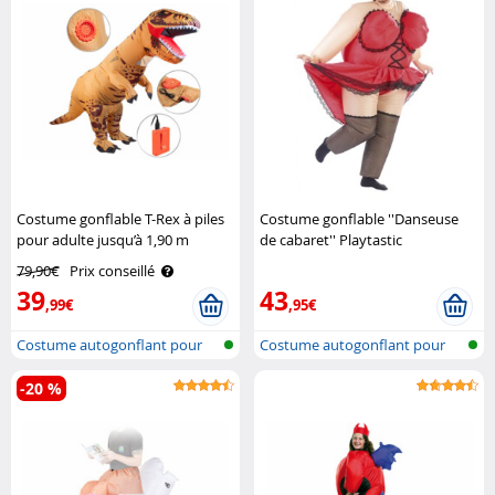
Costume gonflable T-Rex à piles
Costume gonflable ''Danseuse
pour adulte jusqu’à 1,90 m
de cabaret'' Playtastic
Playtastic
79,90€
Prix conseillé
39
43
,99€
,95€
Costume autogonflant pour
Costume autogonflant pour
adulte
adulte
-20 %