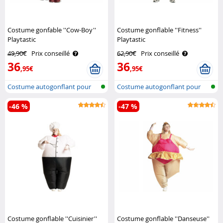
Costume gonfable ''Cow-Boy''
Costume gonflable ''Fitness''
Playtastic
Playtastic
49,90€
Prix conseillé
62,90€
Prix conseillé
36
36
,95€
,95€
Costume autogonflant pour
Costume autogonflant pour
adulte
adulte
-46 %
-47 %
Costume gonflable ''Cuisinier''
Costume gonflable ''Danseuse''