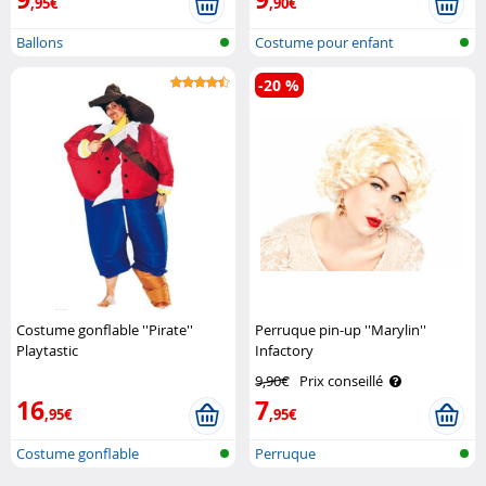
,95€
,90€
Ballons
Costume pour enfant
-20 %
Costume gonflable ''Pirate''
Perruque pin-up ''Marylin''
Playtastic
Infactory
9,90€
Prix conseillé
16
7
,95€
,95€
Costume gonflable
Perruque