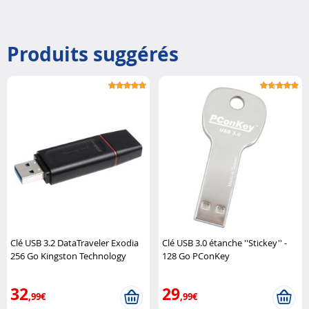
Produits suggérés
Clé USB 3.2 DataTraveler Exodia
Clé USB 3.0 étanche ''Stickey'' -
256 Go Kingston Technology
128 Go PConKey
32
29
,99€
,99€