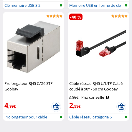
Clé mémoire USB 3.2
Mémoire USB en forme de clé
-40 %
Prolongateur RJ45 CAT6 STP
Câble réseau RJ45 U/UTP Cat. 6
Goobay
coudé à 90° - 50 cm Goobay
4,99€
Prix conseillé
4
2
,99€
,99€
Prolongateur pour câble
Câble réseau catégorie 6
réseau