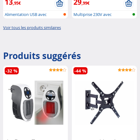
13
29
,95€
,99€
Alimentation USB avec
Multiprise 230V avec
support pour ..
interrupteur s..
Voir tous les produits similaires
Produits suggérés
-32 %
-44 %