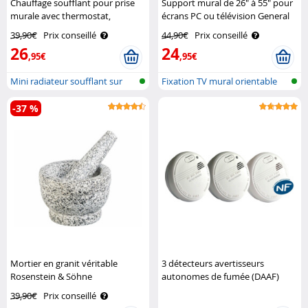
Chauffage soufflant pour prise
Support mural de 26" à 55" pour
murale avec thermostat,
écrans PC ou télévision General
minuterie et écran LED Sichler
Office
39,90€
Prix conseillé
44,90€
Prix conseillé
Haushaltsgeräte
26
24
,95€
,95€
Mini radiateur soufflant sur
Fixation TV mural orientable
prise ..
-37 %
Mortier en granit véritable
3 détecteurs avertisseurs
Rosenstein & Söhne
autonomes de fumée (DAAF)
certifiés NF - Symex SYM3200
39,90€
Prix conseillé
SYMEX