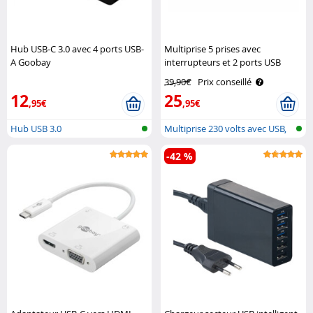
Hub USB-C 3.0 avec 4 ports USB-
Multiprise 5 prises avec
A Goobay
interrupteurs et 2 ports USB
Revolt
39,90€
Prix conseillé
12
25
,95€
,95€
Hub USB 3.0
Multiprise 230 volts avec USB,
comm..
-42 %