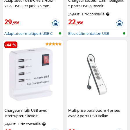
Adaptateur USB-C vers HDMI,
Chargeur secteur USB intelligent
VGA, USB-C et Jack 3,5 mm
5 ports USB-A Revolt
Goobay
39,90€
Prix conseillé
29
22
,95€
,95€
Adaptateur multiport USB C
Bloc d'alimentation USB
avec HDM..
multiple su..
-44 %
Chargeur multi USB avec
Multiprise parafoudre 4 prises
interrupteur Revolt
avec 2 ports USB Belkin
24,90€
Prix conseillé