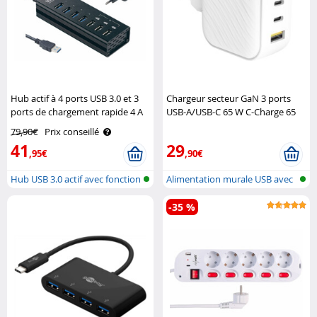
Hub actif à 4 ports USB 3.0 et 3
Chargeur secteur GaN 3 ports
ports de chargement rapide 4 A
USB-A/USB-C 65 W C-Charge 65
Xystec
GaN Novodio
79,90€
Prix conseillé
41
29
,95€
,90€
Hub USB 3.0 actif avec fonction
Alimentation murale USB avec
de ..
USB-A ..
-35 %