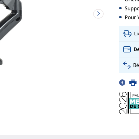
Suppor
Pour 
L
Dé
Bé