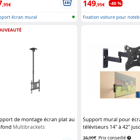
7
149
-40 %
,95€
,95€
pport écran mural
Fixation voiture pour note
OUVEAUTÉ
pport de montage écran plat au
Support mural pour écr
afond
Multibrackets
téléviseurs 14" à 42" jus
General Office
36,90€
Prix conseillé