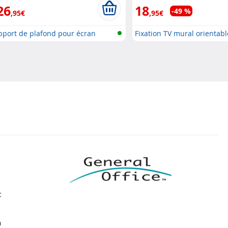
26
18
-49 %
,95€
,95€
pport de plafond pour écran
Fixation TV mural orientabl
t
n