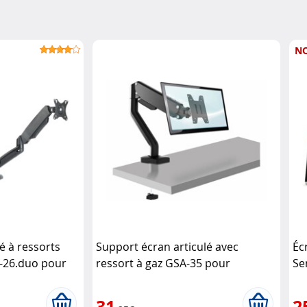
N
é à ressorts
Support écran articulé avec
Éc
-26.duo pour
ressort à gaz GSA-35 pour
Se
General Office
moniteur jusqu’à 32"
General
Office
31
2