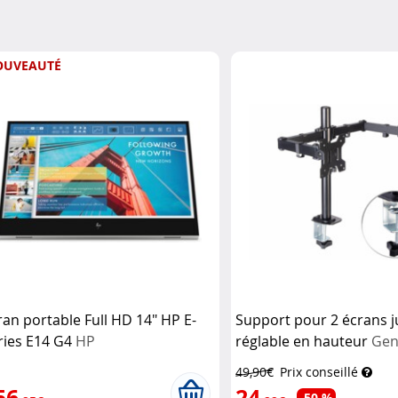
OUVEAUTÉ
ran portable Full HD 14" HP E-
Support pour 2 écrans j
ries E14 G4
HP
réglable en hauteur
Gen
49,90€
Prix conseillé
56
24
-50 %