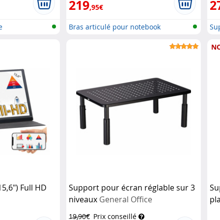
219
2
,95€
e
Bras articulé pour notebook
Su
N
5,6") Full HD
Support pour écran réglable sur 3
Su
niveaux
General Office
pl
19,90€
Prix conseillé