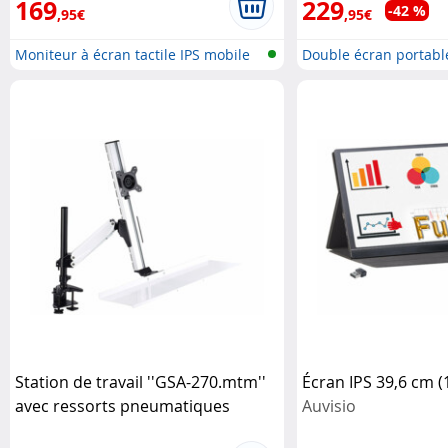
169
229
-42 %
,95€
,95€
Moniteur à écran tactile IPS mobile
Double écran portabl
Station de travail ''GSA-270.mtm''
Écran IPS 39,6 cm (1
avec ressorts pneumatiques
Auvisio
General Office