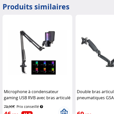
Produits similaires
Microphone à condensateur
Double bras articul
gaming USB RVB avec bras articulé
pneumatiques GSA
Auvisio
écrans jusqu'à 27"
79,90€
Prix conseillé
46
69
-41 %