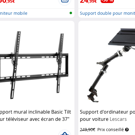
,95€
,99€
niteur mobile
Support double pour moni
pport mural inclinable Basic Tilt
Support d'ordinateur po
ur téléviseur avec écran de 37"
pour voiture
Lescars
70"
Goobay
249,90€
Prix conseillé