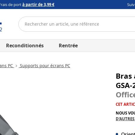
Frais de port
à partir de 3,99 €
Sui
Reconditionnés
Rentrée
ans PC
Supports pour écrans PC
Bras 
GSA-2
Offic
CET ARTIC
NOUS VO
D'AUTRES
Orient