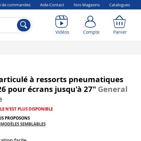
vi de commandes
Aide-Contact
Nos Magasins
Catalogues
Compte
Panier
Vidéos
Compte
Panier
articulé à ressorts pneumatiques
6 pour écrans jusqu'à 27"
General
e
LE N'EST PLUS DISPONIBLE
US PROPOSONS
 MODÈLES SEMBLABLES
ation facile