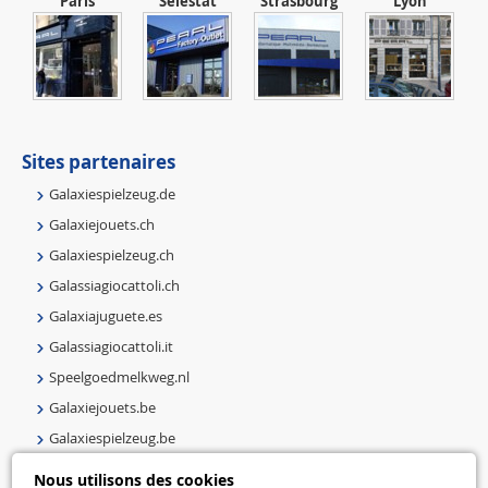
Paris
Sélestat
Strasbourg
Lyon
Sites partenaires
Galaxiespielzeug.de
Galaxiejouets.ch
Galaxiespielzeug.ch
Galassiagiocattoli.ch
Galaxiajuguete.es
Galassiagiocattoli.it
Speelgoedmelkweg.nl
Galaxiejouets.be
Galaxiespielzeug.be
Speelgoedmelkweg.be
Nous utilisons des cookies