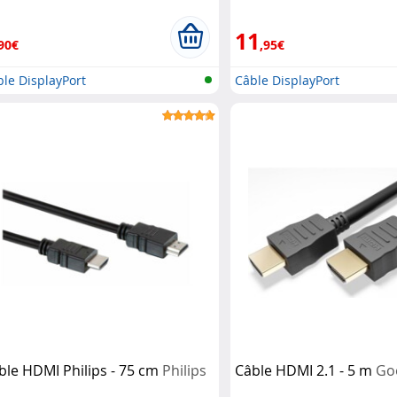
11
90€
,95€
le DisplayPort
Câble DisplayPort
ble HDMI Philips - 75 cm
Philips
Câble HDMI 2.1 - 5 m
Go