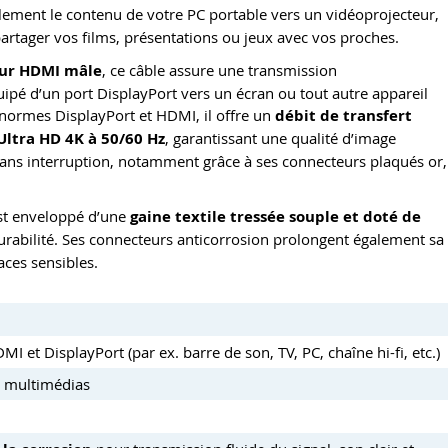
ement le contenu de votre PC portable vers un vidéoprojecteur,
partager vos films, présentations ou jeux avec vos proches.
eur HDMI mâle
, ce câble assure une transmission
uipé d’un port DisplayPort vers un écran ou tout autre appareil
 normes DisplayPort et HDMI, il offre un
débit de transfert
Ultra HD 4K à 50/60 Hz
, garantissant une qualité d’image
 sans interruption, notamment grâce à ses connecteurs plaqués or,
est enveloppé d’une
gaine textile tressée souple et doté de
durabilité. Ses connecteurs anticorrosion prolongent également sa
aces sensibles.
 et DisplayPort (par ex. barre de son, TV, PC, chaîne hi-fi, etc.)
s multimédias