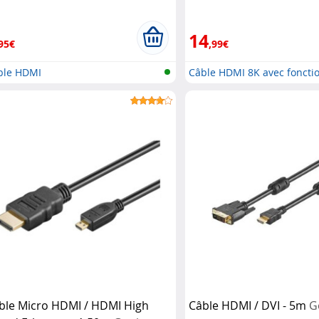
14
95€
,99€
ble HDMI
Câble HDMI 8K avec foncti
réseau...
ble Micro HDMI / HDMI High
Câble HDMI / DVI - 5m
G