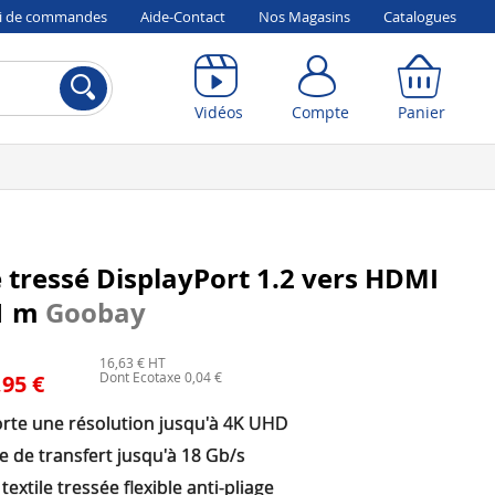
vi de commandes
Aide-Contact
Nos Magasins
Catalogues
Compte
Panier
Vidéos
Compte
Panier
 tressé DisplayPort 1.2 vers HDMI
 1 m
Goobay
16,63 € HT
Dont Ecotaxe 0,04 €
,95 €
rte une résolution jusqu'à 4K UHD
e de transfert jusqu'à 18 Gb/s
textile tressée flexible anti-pliage