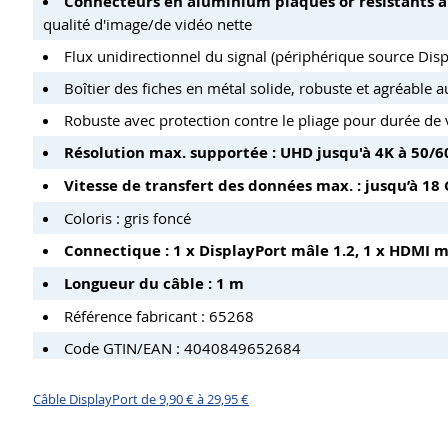
Connecteurs en aluminium plaqués or résistants à 
qualité d'image/de vidéo nette
Flux unidirectionnel du signal (périphérique source Dis
Boîtier des fiches en métal solide, robuste et agréable 
Robuste avec protection contre le pliage pour durée de
Résolution max. supportée : UHD jusqu'à 4K à 50/6
Vitesse de transfert des données max. : jusqu’à 18 
Coloris : gris foncé
Connectique : 1 x DisplayPort mâle 1.2, 1 x HDMI m
Longueur du câble : 1 m
Référence fabricant : 65268
Code GTIN/EAN : 4040849652684
Câble DisplayPort de 9,90 € à 29,95 €