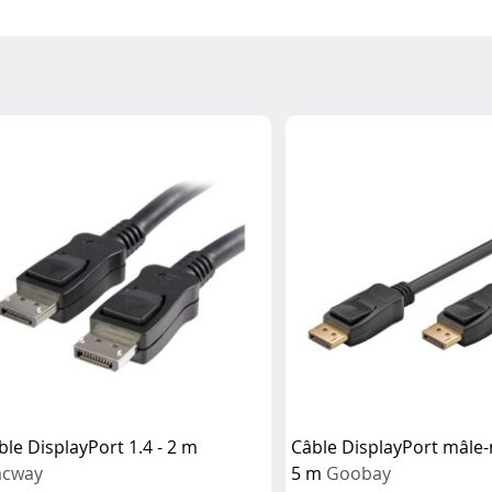
ble DisplayPort 1.4 - 2 m
Câble DisplayPort mâle-
cway
5 m
Goobay