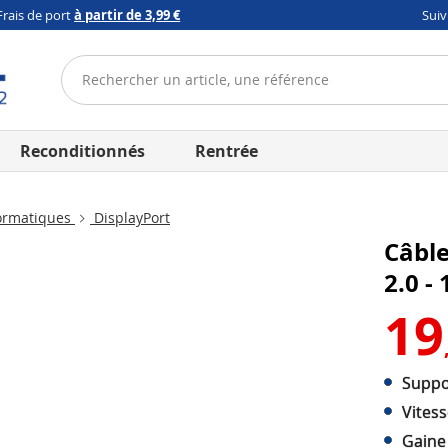
Frais de port
à partir de 3,99 €
Sui
Reconditionnés
Rentrée
ormatiques
DisplayPort
Câble
2.0 -
19
Suppo
Vitess
Gaine 