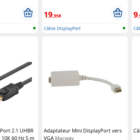
19
9
,95€
,
Câble DisplayPort
Câb
yPort 2.1 UHBR
Adaptateur Mini DisplayPort vers
Câ
 10K 60 Hz 5 m
VGA
Macway