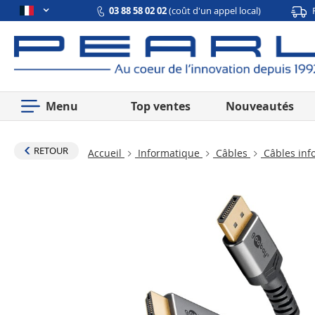
03 88 58 02 02
(coût d'un appel local)
Menu
Top ventes
Nouveautés
RETOUR
Accueil
Informatique
Câbles
Câbles inf