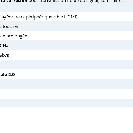
la corrosion
pour transmission fluide du signal, son clair et
playPort vers périphérique cible HDMI)
au toucher
 vie prolongée
0 Hz
Gb/s
âle 2.0