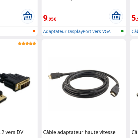
9
5
,95€
,
Adaptateur DisplayPort vers VGA
Câ
.2 vers DVI
Câble adaptateur haute vitesse
Câ