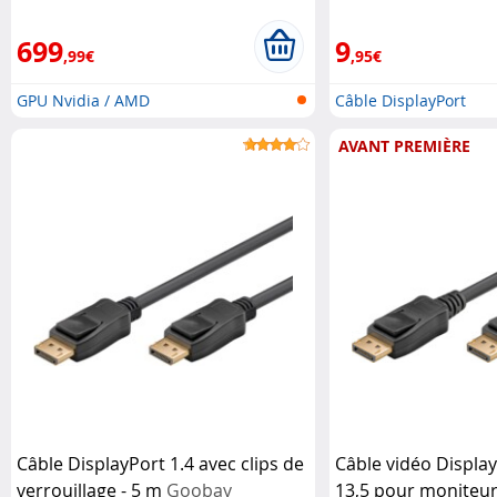
GDDR7
MSI
699
9
,99€
,95€
GPU Nvidia / AMD
Câble DisplayPort
AVANT PREMIÈRE
Câble DisplayPort 1.4 avec clips de
Câble vidéo Displa
verrouillage - 5 m
Goobay
13,5 pour moniteur