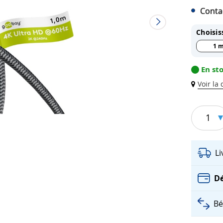
Conta
Choisis
1 
En st
Voir la
1
L
Dé
Bé