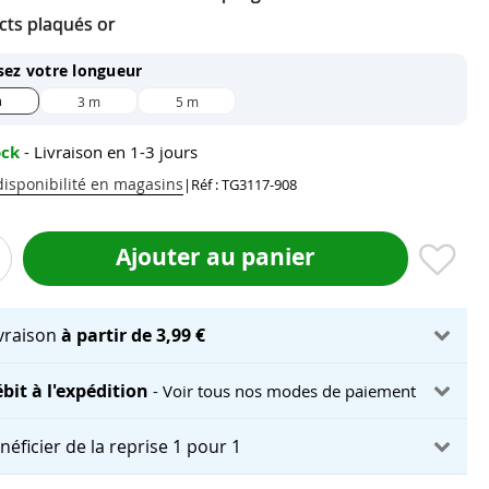
cts plaqués or
sez votre longueur
m
3 m
5 m
ock
- Livraison en 1-3 jours
 disponibilité en magasins
|
Réf : TG3117-908
Ajouter au panier
ivraison
à partir de 3,99 €
bit à l'expédition
- Voir tous nos modes de paiement
néficier de la reprise 1 pour 1