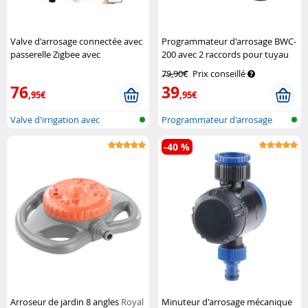
Valve d'arrosage connectée avec
Programmateur d'arrosage BWC-
passerelle Zigbee avec
200 avec 2 raccords pour tuyau
commandes vocales
Royal
Royal Gardineer
79,90€
Prix conseillé
Gardineer
76
39
,95€
,95€
Valve d'irrigation avec
Programmateur d'arrosage
passerelle...
avec conne...
-40 %
Arroseur de jardin 8 angles
Royal
Minuteur d'arrosage mécanique