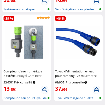
,95€
,95€
Système automatique
Sac d'irrigation pour plantes
d'arrosage des...
au go...
-39 %
-46 %
Compteur d'eau numérique
Tuyau d'alimentation en eau
d'extérieur
Royal Gardineer
pour camping - 25 m
Semptec
22,95€
Prix conseillé
69,90€
Prix conseillé
13
37
,95€
,95€
Compteur d'eau pour tuyau de
Tuyau d'arrosage de qualité
jardin
aliment...