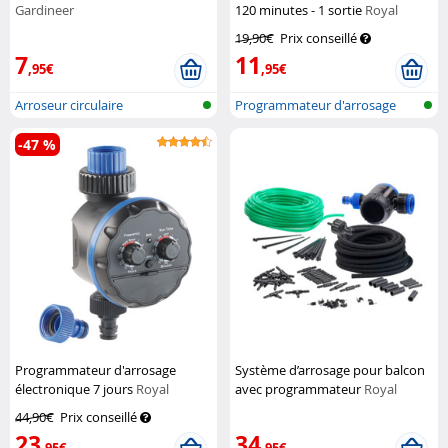
Gardineer
120 minutes - 1 sortie
Royal
Gardineer
19,90€
Prix conseillé
7
11
,95€
,95€
Arroseur circulaire
Programmateur d'arrosage
mécanique
-47 %
Programmateur d'arrosage
Système d’arrosage pour balcon
électronique 7 jours
Royal
avec programmateur
Royal
Gardineer
Gardineer
44,90€
Prix conseillé
23
34
,95€
,95€