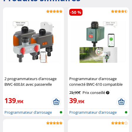
-50 %
2 programmateurs d'arrosage
Programmateur d'arrosage
BWC-600.bt avec passerelle
connecté BWC-610 compatible
réseau et sélecteur
Royal
commandes vocales
Royal
79,90€
Prix conseillé
Gardineer
Gardineer
139
39
,95€
,95€
Programmateur d'arrosage
Programmateur d'arrosage
réseau san...
réseau san...