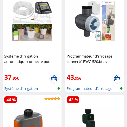
Système d'irrigation
Programmateur d'arrosage
automatique connecté pour
connecté BWC-520.bt avec
plantes d'intérieur BWC-20.app
passerelle réseau
Royal
Royal Gardineer
Gardineer
37
43
,95€
,95€
Système d'irrigation
Programmateur d'arrosage
automatique pa...
bluetooth...
-46 %
-42 %