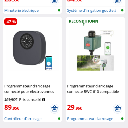
Minuterie électrique
Système d'irrigation goutte à
d'irrigation
goutt...
RECONDITIONN
-47 %
É
Programmateur d'arrosage
Programmateur d'arrosage
connecté pour électrovannes
connecté BWC-610 compatible
Royal Gardineer
commandes vocales
169,90€
Prix conseillé
(Reconditionné)
Royal Gardineer
89
29
,95€
,96€
Contrôleur d'arrosage
Programmateur d'arrosage
intelligent p...
réseau san...