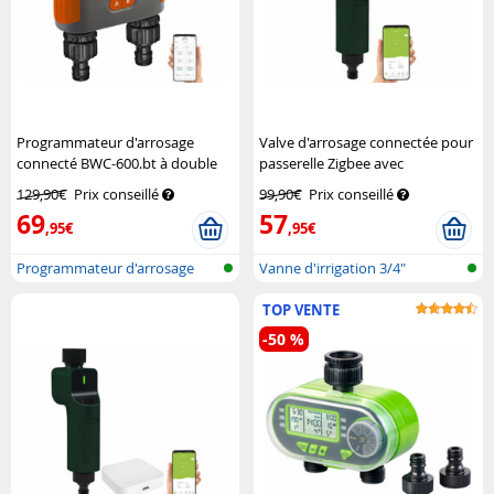
Programmateur d'arrosage
Valve d'arrosage connectée pour
connecté BWC-600.bt à double
passerelle Zigbee avec
vanne
Royal Gardineer
commandes vocales
Royal
129,90€
Prix conseillé
99,90€
Prix conseillé
Gardineer
69
57
,95€
,95€
Programmateur d'arrosage
Vanne d'irrigation 3/4"
avec bluet...
compatible...
TOP VENTE
-50 %